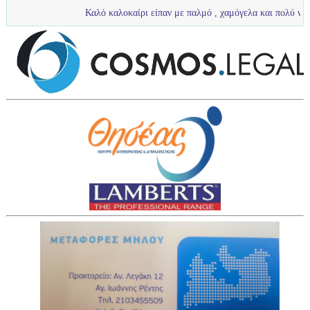
Καλό καλοκαίρι είπαν με παλμό , χαμόγελα και πολύ νερό τα πιτσιρίκι