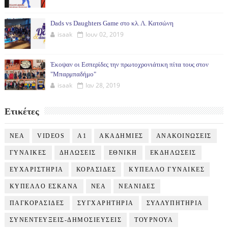
Dads vs Daughters Game στο κλ. Λ. Κατσώνη
isaak
Ιουν 02, 2019
Έκοψαν οι Εσπερίδες την πρωτοχρονιάτικη πίτα τους στον
"Μπαρμπαδήμο"
isaak
Ιαν 28, 2019
Ετικέτες
NEA
VIDEOS
Α1
ΑΚΑΔΗΜΙΕΣ
ΑΝΑΚΟΙΝΩΣΕΙΣ
ΓΥΝΑΙΚΕΣ
ΔΗΛΩΣΕΙΣ
ΕΘΝΙΚΗ
ΕΚΔΗΛΩΣΕΙΣ
ΕΥΧΑΡΙΣΤΗΡΙΑ
ΚΟΡΑΣΙΔΕΣ
ΚΥΠΕΛΛΟ ΓΥΝΑΙΚΕΣ
ΚΥΠΕΛΛΟ ΕΣΚΑΝΑ
ΝΕΑ
ΝΕΑΝΙΔΕΣ
ΠΑΓΚΟΡΑΣΙΔΕΣ
ΣΥΓΧΑΡΗΤΗΡΙΑ
ΣΥΛΛΥΠΗΤΗΡΙΑ
ΣΥΝΕΝΤΕΥΞΕΙΣ-ΔΗΜΟΣΙΕΥΣΕΙΣ
ΤΟΥΡΝΟΥΑ