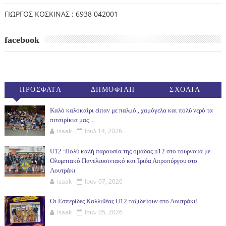
ΓΙΩΡΓΟΣ ΚΟΣΚΙΝΑΣ : 6938 042001
facebook
ΠΡΟΣΦΑΤΑ
ΔΗΜΟΦΙΛΗ
ΣΧΟΛΙΑ
(30ΗΜ)
Καλό καλοκαίρι είπαν με παλμό , χαμόγελα και πολύ νερό τα
πιτσιρίκια μας ...
isaak
Ιουλ 14, 2026
U12 :Πολύ καλή παρουσία της ομάδας u12 στο τουρνουά με
Ολυμπιακό Πανελευσινιακό και Ίριδα Απροπύργου στο
Λουτράκι
isaak
Ιουν 07, 2026
Οι Εσπερίδες Καλλιθέας U12 ταξιδεύουν στο Λουτράκι!
isaak
Ιουν 05, 2026