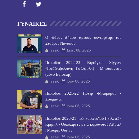
ΓΥΝΑΙΚΕΣ
O Θάνος Δήμου άμεσος συνεργάτης του
Σταύρου Νανάκου
isaak
Σεπτ 08, 2025
Περίοδος 2022-23: Βιριόγκε- Χίγγινς
-Τοεάϊνα(αλλαγή Γούλφολκ) . Μπούζαντζιν
(μόνο Eurocup)
isaak
Ιουν 06, 2025
Περίοδος 2021-22 Πότερ -Μπάραμαν -
Ζούμπατς
isaak
Ιουν 06, 2025
Περίοδος 2020-21 πρό κορωνοϊού Γκιλντέϊ -
Κριμπλ - Ουίλλαρντ , μετά κορωνοϊού Λέϊντελ
, Μούρερ Ουέϊντ
isaak
Ιουν 06, 2025