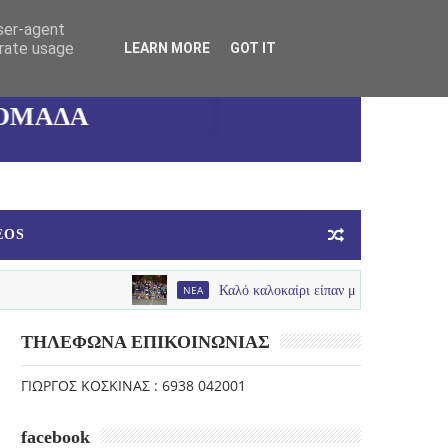
user-agent
ΚΑΛΛΙΘΕΑΣ
erate usage
LEARN MORE
GOT IT
ΓΥΝΑΙΚΕΙΑ
ΟΜΑΔΑ
ΜΠΑΣΚΕΤ
EOS
NEA
Καλό καλοκαίρι είπαν με παλμό , χαμόγελα και πολύ
ΤΗΛΕΦΩΝΑ ΕΠΙΚΟΙΝΩΝΙΑΣ
ΓΙΩΡΓΟΣ ΚΟΣΚΙΝΑΣ : 6938 042001
facebook