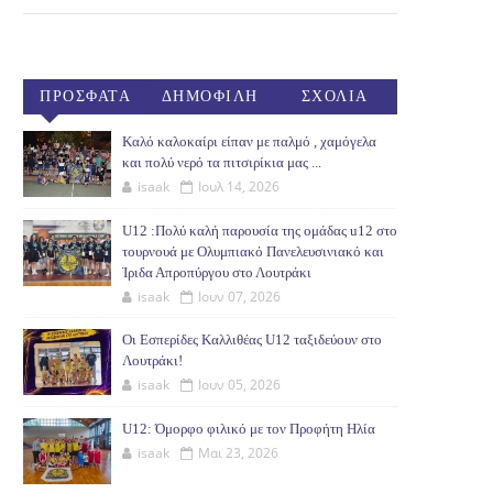
ΠΡΟΣΦΑΤΑ
ΔΗΜΟΦΙΛΗ
ΣΧΟΛΙΑ
(30ΗΜ)
Καλό καλοκαίρι είπαν με παλμό , χαμόγελα
και πολύ νερό τα πιτσιρίκια μας ...
isaak
Ιουλ 14, 2026
U12 :Πολύ καλή παρουσία της ομάδας u12 στο
τουρνουά με Ολυμπιακό Πανελευσινιακό και
Ίριδα Απροπύργου στο Λουτράκι
isaak
Ιουν 07, 2026
Οι Εσπερίδες Καλλιθέας U12 ταξιδεύουν στο
Λουτράκι!
isaak
Ιουν 05, 2026
U12: Όμορφο φιλικό με τον Προφήτη Ηλία
isaak
Μαι 23, 2026