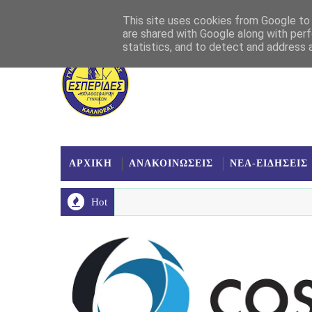
Αρχική
Σχετικά
Επικοινωνία
Χάρτης
This site uses cookies from Google to d
are shared with Google along with perf
statistics, and to detect and address 
ΑΡΧΙΚΗ
ΑΝΑΚΟΙΝΩΣΕΙΣ
ΝΕΑ-ΕΙΔΗΣΕΙΣ
Hot