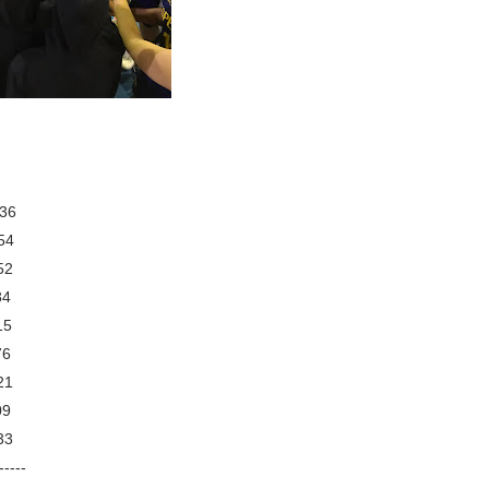
136
54
52
84
15
76
21
09
33
-----