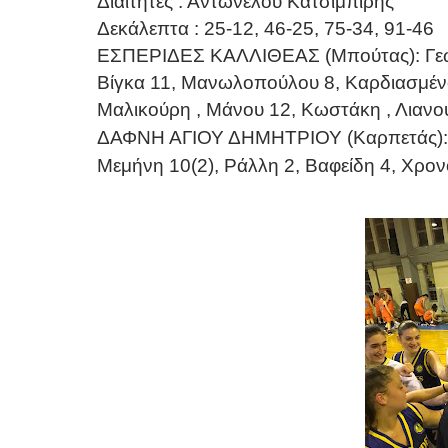
Διαιτητές : Αντωνέλου Κατσιμπίρης
Δεκάλεπτα : 25-12, 46-25, 75-34, 91-46
ΕΣΠΕΡΙΔΕΣ ΚΑΛΛΙΘΕΑΣ (Μπούτας): Γεωργ
Βίγκα 11, Μανωλοπούλου 8, Καρδιασμένο
Μαλικούρη , Μάνου 12, Κωστάκη , Λιανο
ΔΑΦΝΗ ΑΓΙΟΥ ΔΗΜΗΤΡΙΟΥ (Καρπετάς):Πα
Μεμήνη 10(2), Ράλλη 2, Βαφείδη 4, Χρο