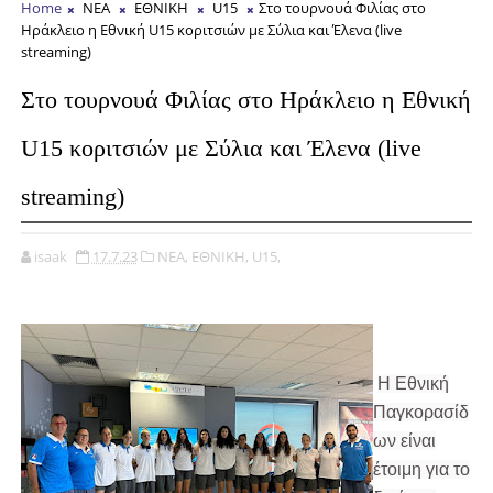
Home
ΝΕΑ
EΘΝΙΚΗ
U15
Στο τουρνουά Φιλίας στο
Ηράκλειο η Εθνική U15 κοριτσιών με Σύλια και Έλενα (live
streaming)
Στο τουρνουά Φιλίας στο Ηράκλειο η Εθνική
U15 κοριτσιών με Σύλια και Έλενα (live
streaming)
isaak
17.7.23
ΝΕΑ,
EΘΝΙΚΗ,
U15,
Η Εθνική
Παγκορασίδ
ων είναι
έτοιμη για το