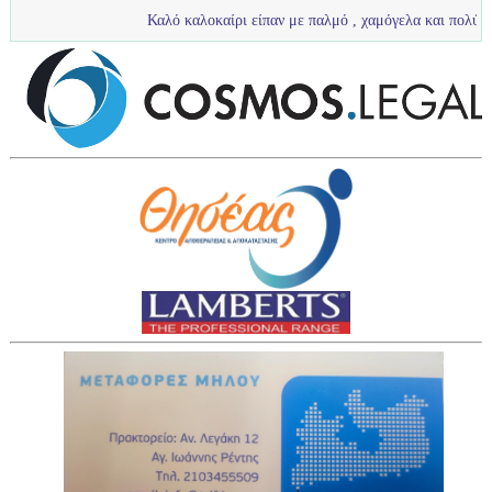
Καλό καλοκαίρι είπαν με παλμό , χαμόγελα και πολύ νερό τα πιτσιρί