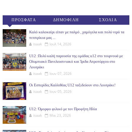
ΠΡΟΣΦΑΤΑ
ΔΗΜΟΦΙΛΗ
ΣΧΟΛΙΑ
(30ΗΜ)
Καλό καλοκαίρι είπαν με παλμό , χαμόγελα και πολύ νερό τα
πιτσιρίκια μας ...
isaak
Ιουλ 14, 2026
U12 :Πολύ καλή παρουσία της ομάδας u12 στο τουρνουά με
Ολυμπιακό Πανελευσινιακό και Ίριδα Απροπύργου στο
Λουτράκι
isaak
Ιουν 07, 2026
Οι Εσπερίδες Καλλιθέας U12 ταξιδεύουν στο Λουτράκι!
isaak
Ιουν 05, 2026
U12: Όμορφο φιλικό με τον Προφήτη Ηλία
isaak
Μαι 23, 2026