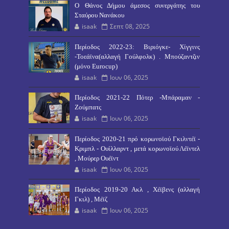
O Θάνος Δήμου άμεσος συνεργάτης του
Σταύρου Νανάκου
isaak
Σεπτ 08, 2025
Περίοδος 2022-23: Βιριόγκε- Χίγγινς
-Τοεάϊνα(αλλαγή Γούλφολκ) . Μπούζαντζιν
(μόνο Eurocup)
isaak
Ιουν 06, 2025
Περίοδος 2021-22 Πότερ -Μπάραμαν -
Ζούμπατς
isaak
Ιουν 06, 2025
Περίοδος 2020-21 πρό κορωνοϊού Γκιλντέϊ -
Κριμπλ - Ουίλλαρντ , μετά κορωνοϊού Λέϊντελ
, Μούρερ Ουέϊντ
isaak
Ιουν 06, 2025
Περίοδος 2019-20 Ακλ , Χέϊβενς (αλλαγή
Γκιλ) , Μέϊζ
isaak
Ιουν 06, 2025