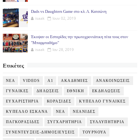
Dads vs Daughters Game στο κλ. Λ. Κατσώνη
isaak
Ιουν 02, 2019
Έκοψαν οι Εσπερίδες την πρωτοχρονιάτικη πίτα τους στον
"Μπαρμπαδήμο"
isaak
Ιαν 28, 2019
Ετικέτες
NEA
VIDEOS
Α1
ΑΚΑΔΗΜΙΕΣ
ΑΝΑΚΟΙΝΩΣΕΙΣ
ΓΥΝΑΙΚΕΣ
ΔΗΛΩΣΕΙΣ
ΕΘΝΙΚΗ
ΕΚΔΗΛΩΣΕΙΣ
ΕΥΧΑΡΙΣΤΗΡΙΑ
ΚΟΡΑΣΙΔΕΣ
ΚΥΠΕΛΛΟ ΓΥΝΑΙΚΕΣ
ΚΥΠΕΛΛΟ ΕΣΚΑΝΑ
ΝΕΑ
ΝΕΑΝΙΔΕΣ
ΠΑΓΚΟΡΑΣΙΔΕΣ
ΣΥΓΧΑΡΗΤΗΡΙΑ
ΣΥΛΛΥΠΗΤΗΡΙΑ
ΣΥΝΕΝΤΕΥΞΕΙΣ-ΔΗΜΟΣΙΕΥΣΕΙΣ
ΤΟΥΡΝΟΥΑ