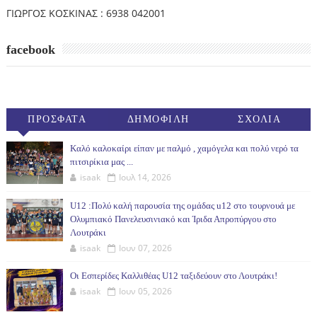
ΓΙΩΡΓΟΣ ΚΟΣΚΙΝΑΣ : 6938 042001
facebook
ΠΡΟΣΦΑΤΑ
ΔΗΜΟΦΙΛΗ
ΣΧΟΛΙΑ
(30ΗΜ)
Καλό καλοκαίρι είπαν με παλμό , χαμόγελα και πολύ νερό τα
πιτσιρίκια μας ...
isaak
Ιουλ 14, 2026
U12 :Πολύ καλή παρουσία της ομάδας u12 στο τουρνουά με
Ολυμπιακό Πανελευσινιακό και Ίριδα Απροπύργου στο
Λουτράκι
isaak
Ιουν 07, 2026
Οι Εσπερίδες Καλλιθέας U12 ταξιδεύουν στο Λουτράκι!
isaak
Ιουν 05, 2026