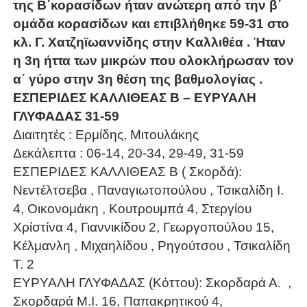
της Β΄κορασίδων ήταν ανώτερη από την β΄
ομάδα κορασίδων και επιβλήθηκε 59-31 στο
κλ. Γ. Χατζηϊωαννίδης στην Καλλιθέα . Ήταν
η 3η ήττα των μικρών που ολοκλήρωσαν τον
α΄ γύρο στην 3η θέση της βαθμολογίας .
ΕΣΠΕΡΙΔΕΣ ΚΑΛΛΙΘΕΑΣ Β – ΕΥΡΥΑΛΗ
ΓΛΥΦΑΔΑΣ 31-59
Διαιτητές : Ερμίδης, Μιτουλάκης
Δεκάλεπτα : 06-14, 20-34, 29-49, 31-59
ΕΣΠΕΡΙΔΕΣ ΚΑΛΛΙΘΕΑΣ Β ( Σκορδά):
Νεντέλτσεβα , Παναγιωτοπούλου , Τσικαλίδη Ι.
4, Οικονομάκη , Κουτρουμπά 4, Στεργίου
Χρίστίνα 4, Γιαννικίδου 2, Γεωργοπούλου 15,
Κέλμανλη , Μιχαηλίδου , Ρηγούτσου , Τσικαλίδη
Τ. 2
ΕΥΡΥΑΛΗ ΓΛΥΦΑΔΑΣ (Κόττου): Σκορδαρά Α.
,
Σκορδαρά Μ.Ι. 16, Παπακρητικού 4,