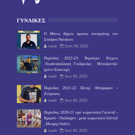
ΓΥΝΑΙΚΕΣ
O Θάνος Δήμου άμεσος συνεργάτης του
Σταύρου Νανάκου
isaak
Σεπτ 08, 2025
Περίοδος 2022-23: Βιριόγκε- Χίγγινς
-Τοεάϊνα(αλλαγή Γούλφολκ) . Μπούζαντζιν
(μόνο Eurocup)
isaak
Ιουν 06, 2025
Περίοδος 2021-22 Πότερ -Μπάραμαν -
Ζούμπατς
isaak
Ιουν 06, 2025
Περίοδος 2020-21 πρό κορωνοϊού Γκιλντέϊ -
Κριμπλ - Ουίλλαρντ , μετά κορωνοϊού Λέϊντελ
, Μούρερ Ουέϊντ
isaak
Ιουν 06, 2025