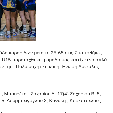
μάδα κορασίδων μετά το 35-65 στις Σιταποθήκες
 U15 παρατάχθηκε η ομάδα μας και είχε ένα απλά
ν της . Πολύ μαχητική και η ¨Ενωση Αμφιάλης
η
, Μπουρέκα , Ζαχαρίου Δ. 17(4) Ζαχαρίου Β. 5,
5, Δουρμπεϊγόγλου 2, Κανάκη , Κορκοτσέλου ,