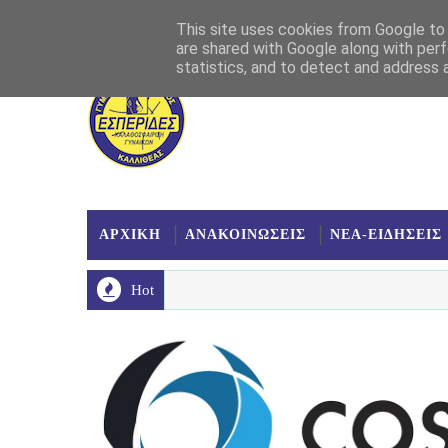
Αρχική
Σχετικά
Επικοινωνία
Χάρτης
This site uses cookies from Google to d
are shared with Google along with perf
statistics, and to detect and address 
ΑΡΧΙΚΗ
ΑΝΑΚΟΙΝΩΣΕΙΣ
ΝΕΑ-ΕΙΔΗΣΕΙΣ
Hot