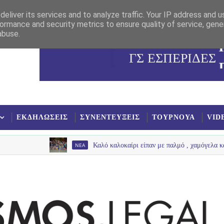
eliver its services and to analyze traffic. Your IP address and 
ormance and security metrics to ensure quality of service, gen
abuse.
ΓΣ ΕΣΠΕΡΙΔΕΣ
ΕΚΔΗΛΩΣΕΙΣ
ΣΥΝΕΝΤΕΥΞΕΙΣ
ΤΟΥΡΝΟΥΑ
VID
NEA
Καλό καλοκαίρι είπαν με παλμό , χαμόγελα και πολύ νερό