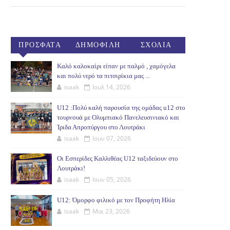
ΠΡΟΣΦΑΤΑ
ΔΗΜΟΦΙΛΗ
ΣΧΟΛΙΑ
(30ΗΜ)
Καλό καλοκαίρι είπαν με παλμό , χαμόγελα
και πολύ νερό τα πιτσιρίκια μας ...
isaak
Ιουλ 14, 2026
U12 :Πολύ καλή παρουσία της ομάδας u12 στο
τουρνουά με Ολυμπιακό Πανελευσινιακό και
Ίριδα Απροπύργου στο Λουτράκι
isaak
Ιουν 07, 2026
Οι Εσπερίδες Καλλιθέας U12 ταξιδεύουν στο
Λουτράκι!
isaak
Ιουν 05, 2026
U12: Όμορφο φιλικό με τον Προφήτη Ηλία
isaak
Μαι 23, 2026