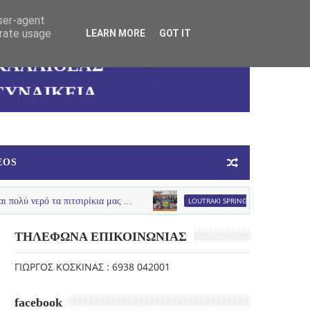
user-agent
erate usage
LEARN MORE
GOT IT
ΚΑΛΛΙΘΕΑΣ
ΓΥΝΑΙΚΕΙΑ
ΟΜΑΔΑ
ΜΠΑΣΚΕΤ
EOS
 τα πιτσιρίκια μας ...
LOUTRAKI SPRING
U12 :Πολύ καλή παρουσ
ΤΗΛΕΦΩΝΑ ΕΠΙΚΟΙΝΩΝΙΑΣ
ΓΙΩΡΓΟΣ ΚΟΣΚΙΝΑΣ : 6938 042001
facebook