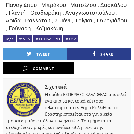
Παναγιώτου , Μπράκου , Ματσέλου , Δασκάλου
, Γλεντή , Θεοδωράκη , Αναγνωστοπούλου ,
Αριδά , Ραλλάτου , Σιμόνι , Τρίγκα , Γεωργιάδου
, Γούναρη , Καϊμακάμη
Tags
# ΝΕΑ
# Π. ΦΑΛΗΡΟ
# U12
TWEET
SHARE
COMMENT
Σχετικά
Η ομάδα ΕΣΠΕΡΙΔΕΣ ΚΑΛΛΙΘΕΑΣ αποτελεί
ένα από τα κεντρικά κύτταρα
αθλητισμού στον Δήμο Καλλιθέας και
δραστηριοποιείται στα γυναικεία
τμήματα μπάσκετ όλων των ηλικιών. Τα τμήματα τα
στελεχώνουν μικρές και μεγάλες αθλήτριες στην
πλειοψηφία τους αποτελούν δημότες του Δήμου όπου