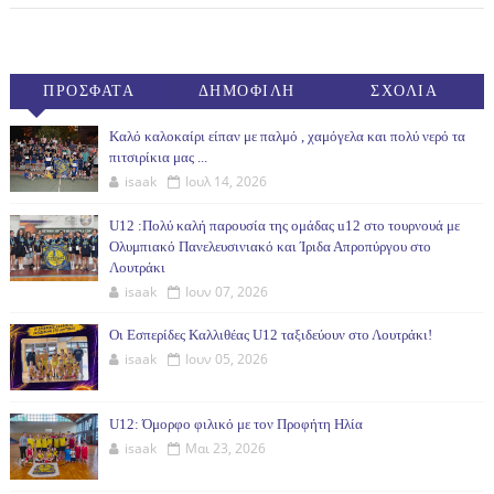
ΠΡΟΣΦΑΤΑ
ΔΗΜΟΦΙΛΗ
ΣΧΟΛΙΑ
(30ΗΜ)
Καλό καλοκαίρι είπαν με παλμό , χαμόγελα και πολύ νερό τα
πιτσιρίκια μας ...
isaak
Ιουλ 14, 2026
U12 :Πολύ καλή παρουσία της ομάδας u12 στο τουρνουά με
Ολυμπιακό Πανελευσινιακό και Ίριδα Απροπύργου στο
Λουτράκι
isaak
Ιουν 07, 2026
Οι Εσπερίδες Καλλιθέας U12 ταξιδεύουν στο Λουτράκι!
isaak
Ιουν 05, 2026
U12: Όμορφο φιλικό με τον Προφήτη Ηλία
isaak
Μαι 23, 2026