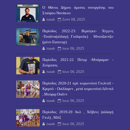
O Θάνος Δήμου άμεσος συνεργάτης του
Σταύρου Νανάκου
isaak
Σεπτ 08, 2025
Περίοδος 2022-23: Βιριόγκε- Χίγγινς
-Τοεάϊνα(αλλαγή Γούλφολκ) . Μπούζαντζιν
(μόνο Eurocup)
isaak
Ιουν 06, 2025
Περίοδος 2021-22 Πότερ -Μπάραμαν -
Ζούμπατς
isaak
Ιουν 06, 2025
Περίοδος 2020-21 πρό κορωνοϊού Γκιλντέϊ -
Κριμπλ - Ουίλλαρντ , μετά κορωνοϊού Λέϊντελ
, Μούρερ Ουέϊντ
isaak
Ιουν 06, 2025
Περίοδος 2019-20 Ακλ , Χέϊβενς (αλλαγή
Γκιλ) , Μέϊζ
isaak
Ιουν 06, 2025