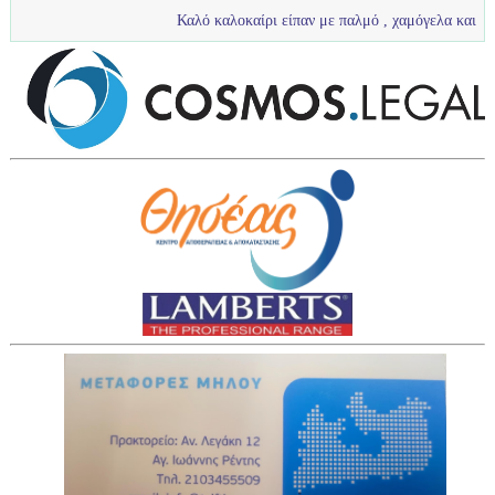
Καλό καλοκαίρι είπαν με παλμό , χαμόγελα και πολύ νερό τα πι