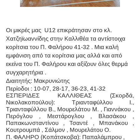
Οι μικρές μας U12 επικράτησαν στο κλ.
Χατζηϊωαννίδης στην Καλλιθέα τα αντίστοιχα
κορίτσια του Π. Φαλήρου 41-32 . Μια καλή
εμφάνιση από τα κορίτσια μας αλλά και από
εκείνα του Π. Φαλήρου και αξίζουν όλες θερμά
συγχαρητήρια .
Διαιτητής: Μακρυνιώτης
Περίοδοι : 10-07, 28-17, 36-23, 41-32
ΕΣΠΕΡΙΔΕΣ ΚΑΛΛΙΘΕΑΣ (Σκορδά,
Νικολακοπούλου): Τριανταφύλλου Ι.,
Τριανταφύλλου Β., Μουρελάτου Μ. , Γιαννάκου ,
Περόγλου , Μεστάρογλου , Βλασάκου ,
Παπακωνσταντίνου , Τσαντέ , Μπανάκου ,
Κουτρουμπά , Σάλμον , Μουρελάτου Ο.
Π. ΦΑΛΗΡΟ (Κοπάτσκοβα): Παπαλάμπρου ,