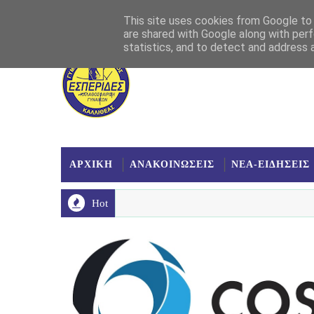
Αρχική
Σχετικά
Επικοινωνία
Χάρτης
This site uses cookies from Google to d
are shared with Google along with perf
statistics, and to detect and address 
ΑΡΧΙΚΗ
ΑΝΑΚΟΙΝΩΣΕΙΣ
ΝΕΑ-ΕΙΔΗΣΕΙΣ
Hot