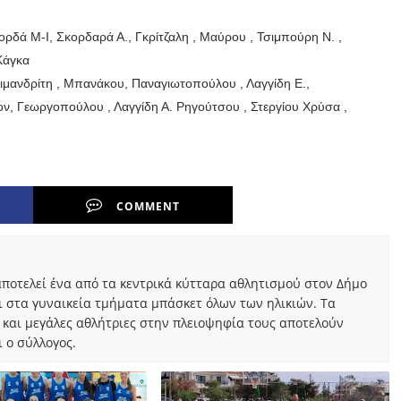
δά Μ-Ι, Σκορδαρά Α., Γκρίτζαλη , Μαύρου , Τσιμπούρη Ν. ,
Κάγκα
μανδρίτη , Μπανάκου, Παναγιωτοπούλου , Λαγγίδη Ε.,
ον, Γεωργοπούλου , Λαγγίδη Α. Ρηγούτσου , Στεργίου Χρύσα ,
COMMENT
ποτελεί ένα από τα κεντρικά κύτταρα αθλητισμού στον Δήμο
ι στα γυναικεία τμήματα μπάσκετ όλων των ηλικιών. Τα
 και μεγάλες αθλήτριες στην πλειοψηφία τους αποτελούν
 ο σύλλογος.