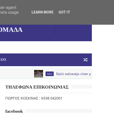
user-agent
ΚΑΛΛΙΘΕΑΣ
erate usage
LEARN MORE
GOT IT
ΓΥΝΑΙΚΕΙΑ
ΟΜΑΔΑ
ΜΠΑΣΚΕΤ
EOS
NEA
Καλό καλοκαίρι είπαν με παλμό , χαμόγελα και πολύ
ΤΗΛΕΦΩΝΑ ΕΠΙΚΟΙΝΩΝΙΑΣ
ΓΙΩΡΓΟΣ ΚΟΣΚΙΝΑΣ : 6938 042001
facebook