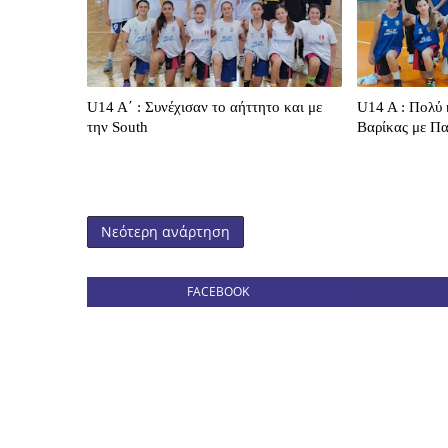
U14 A΄ : Συνέχισαν το αήττητο και με
U14 A : Πολύ 
την South
Βαρίκας με Πα
Νεότερη ανάρτηση
FACEBOOK