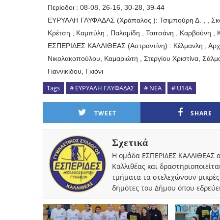
Περίοδοι : 08-08, 26-16, 30-28, 39-44
ΕΥΡΥΑΛΗ ΓΛΥΦΑΔΑΣ (Χράπαλος ): Τσιμπούρη Δ. , , Σκορ
Κρέτση , Καμπύλη , Παλαμίδη , Τσιτσάνη , Καρβούνη , 
ΕΣΠΕΡΙΔΕΣ ΚΑΛΛΙΘΕΑΣ (Αστραντίνη) : Κέλμανλη , Αρχι
Νικολακοπούλου, Καμαριώτη , Στεργίου Χριστίνα, Σάλμ
Γιαννικίδου, Γκιόνι
Tags
# ΕΥΡΥΑΛΗ ΓΛΥΦΑΔΑΣ
# ΝΕΑ
# U14A
TWEET
SHARE
Σχετικά
Η ομάδα ΕΣΠΕΡΙΔΕΣ ΚΑΛΛΙΘΕΑΣ α
Καλλιθέας και δραστηριοποιείτα
τμήματα τα στελεχώνουν μικρές
δημότες του Δήμου όπου εδρεύει