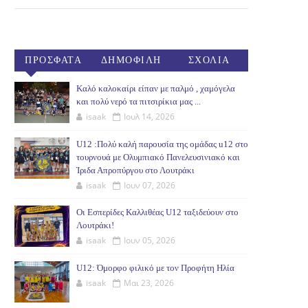
ΠΡΟΣΦΑΤΑ
ΔΗΜΟΦΙΛΗ
ΣΧΟΛΙΑ
(30ΗΜ)
Καλό καλοκαίρι είπαν με παλμό , χαμόγελα
και πολύ νερό τα πιτσιρίκια μας ...
isaak
Ιουλ 14, 2026
U12 :Πολύ καλή παρουσία της ομάδας u12 στο
τουρνουά με Ολυμπιακό Πανελευσινιακό και
Ίριδα Απροπύργου στο Λουτράκι
isaak
Ιουν 07, 2026
Οι Εσπερίδες Καλλιθέας U12 ταξιδεύουν στο
Λουτράκι!
isaak
Ιουν 05, 2026
U12: Όμορφο φιλικό με τον Προφήτη Ηλία
isaak
Μαι 23, 2026