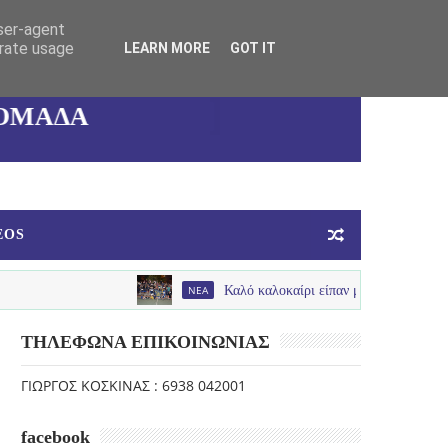
user-agent
ΚΑΛΛΙΘΕΑΣ
erate usage
LEARN MORE
GOT IT
ΓΥΝΑΙΚΕΙΑ
ΟΜΑΔΑ
ΜΠΑΣΚΕΤ
EOS
NEA
Καλό καλοκαίρι είπαν με παλμό , χαμόγελα και πολ
ΤΗΛΕΦΩΝΑ ΕΠΙΚΟΙΝΩΝΙΑΣ
ΓΙΩΡΓΟΣ ΚΟΣΚΙΝΑΣ : 6938 042001
facebook