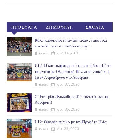
ΠΡΟΣΦΑΤΑ
ΔΗΜΟΦΙΛΗ
ΣΧΟΛΙΑ
(30ΗΜ)
Καλό καλοκαίρι είπαν με παλμό , χαμόγελα
και πολύ νερό τα πιτσιρίκια μας ...
isaak
Ιουλ 14, 2026
U12 :Πολύ καλή παρουσία της ομάδας u12 στο
τουρνουά με Ολυμπιακό Πανελευσινιακό και
Ίριδα Απροπύργου στο Λουτράκι
isaak
Ιουν 07, 2026
Οι Εσπερίδες Καλλιθέας U12 ταξιδεύουν στο
Λουτράκι!
isaak
Ιουν 05, 2026
U12: Όμορφο φιλικό με τον Προφήτη Ηλία
isaak
Μαι 23, 2026