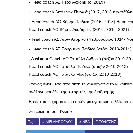
- Head coach ΑΣ Πέρα Ακαδημίες (2019)
- Head coach Απόλλων Πειραιά (2017, 2018 πρωτάθλ
- Head coach ΑΟ Βάρης Παιδικό (2016- 2018) Head co
Head coach ΑΟ Βάρης Ακαδημίες (2016- 2018, 2021)
-Head coach ΑΣ Λέων Ανδρικό (Φεβρουάριος 1014- Νο
- Head coach ΑΣ Σούρμενα Παιδικό (σεζόν 2013-2014)
- Assistant Coach ΑΟ Ταταύλα Ανδρικό (σεζόν 2010-20
Head coach ΑΟ Ταταύλα Παιδικό (σαιζόν 2010-2013)
Head coach ΑΟ Ταταύλα Μινι (σαιζόν 2010-2013).
Στόχος είναι μέσα από αυτή τη συνεργασία το γυναικείο
ανάλογο και άξιο της ιστορικής της διαδρομής.
Εμείς του ευχόμαστε μια σεζόν με υγεία και πολλές επιτυ
ᴡᴇʟᴄᴏᴍᴇ ᴛᴏ ᴏᴜʀ ꜰᴀᴍɪʟʏ
Tags
# ΜΕΪΜΑΡΟΓΛΟΥ
# ΝΕΑ
# ΣΟΦΤΣΗΣ