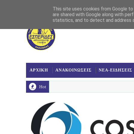
Αρχική
Σχετικά
Επικοινωνία
Χάρτης
This site uses cookies from Google to d
are shared with Google along with perf
statistics, and to detect and address 
ΑΡΧΙΚΗ
ΑΝΑΚΟΙΝΩΣΕΙΣ
ΝΕΑ-ΕΙΔΗΣΕΙΣ
Hot