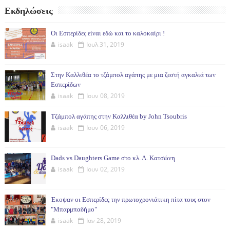
Εκδηλώσεις
Οι Εσπερίδες είναι εδώ και το καλοκαίρι !
isaak
Ιουλ 31, 2019
Στην Καλλιθέα το τζάμπολ αγάπης με μια ζεστή αγκαλιά των
Εσπερίδων
isaak
Ιουν 08, 2019
Τζάμπολ αγάπης στην Καλλιθέα by John Tsoubris
isaak
Ιουν 06, 2019
Dads vs Daughters Game στο κλ. Λ. Κατσώνη
isaak
Ιουν 02, 2019
Έκοψαν οι Εσπερίδες την πρωτοχρονιάτικη πίτα τους στον
"Μπαρμπαδήμο"
isaak
Ιαν 28, 2019