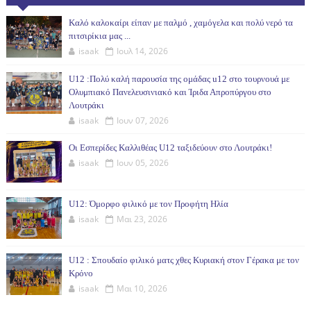
(30ΗΜ)
Καλό καλοκαίρι είπαν με παλμό , χαμόγελα και πολύ νερό τα
πιτσιρίκια μας ...
isaak
Ιουλ 14, 2026
U12 :Πολύ καλή παρουσία της ομάδας u12 στο τουρνουά με
Ολυμπιακό Πανελευσινιακό και Ίριδα Απροπύργου στο
Λουτράκι
isaak
Ιουν 07, 2026
Οι Εσπερίδες Καλλιθέας U12 ταξιδεύουν στο Λουτράκι!
isaak
Ιουν 05, 2026
U12: Όμορφο φιλικό με τον Προφήτη Ηλία
isaak
Μαι 23, 2026
U12 : Σπουδαίο φιλικό ματς χθες Κυριακή στον Γέρακα με τον
Κρόνο
isaak
Μαι 10, 2026