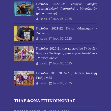
Περίοδος 2022-23: Βιριόγκε- Χίγγινς
-Τοεάϊνα(αλλαγή Γούλφολκ) . Μπούζαντζιν
(μόνο Eurocup)
isaak
Ιουν 06, 2025
Περίοδος 2021-22 Πότερ -Μπάραμαν -
Ζούμπατς
isaak
Ιουν 06, 2025
Περίοδος 2020-21 πρό κορωνοϊού Γκιλντέϊ -
Κριμπλ - Ουίλλαρντ , μετά κορωνοϊού Λέϊντελ
, Μούρερ Ουέϊντ
isaak
Ιουν 06, 2025
Περίοδος 2019-20 Ακλ , Χέϊβενς (αλλαγή
Γκιλ) , Μέϊζ
isaak
Ιουν 06, 2025
ΤΗΛΕΦΩΝΑ ΕΠΙΚΟΙΝΩΝΙΑΣ