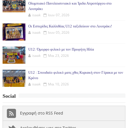
Ολυμπιακό Πανελευσινιακό και Ίριδα Απροπύργου στο
Λουτράκι
isaak
Ιουν 07, 2026
Οι Εσπερίδες Καλλιθέας U12 ταξιδεύουν στο Λουτράκι!
isaak
Ιουν 05, 2026
U12: Όμορφο φιλικό με τον Προφήτη Ηλία
isaak
Μαι 23, 2026
U12 : Σπουδαίο φιλικό ματς χθες Κυριακή στον Γέρακα με τον
Κρόνο
isaak
Μαι 10, 2026
Social
Εγγραφή στο RSS Feed
Ακολουθήστε μας στο Twitter