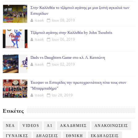
Στην Καλλιθέα το τζάμπολ αγάπης με μια ζεστή αγκαλιά των
Εσπερίδων
isaak
Ιουν 08, 2019
Τζάμπολ αγάπης στην Καλλιθέα by John Tsoubris
isaak
Ιουν 06, 2019
Dads vs Daughters Game στο κλ. Λ. Κατσώνη
isaak
Ιουν 02, 2019
Έκοψαν οι Εσπερίδες την πρωτοχρονιάτικη πίτα τους στον
"Μπαρμπαδήμο"
isaak
Ιαν 28, 2019
Ετικέτες
NEA
VIDEOS
Α1
ΑΚΑΔΗΜΙΕΣ
ΑΝΑΚΟΙΝΩΣΕΙΣ
ΓΥΝΑΙΚΕΣ
ΔΗΛΩΣΕΙΣ
ΕΘΝΙΚΗ
ΕΚΔΗΛΩΣΕΙΣ