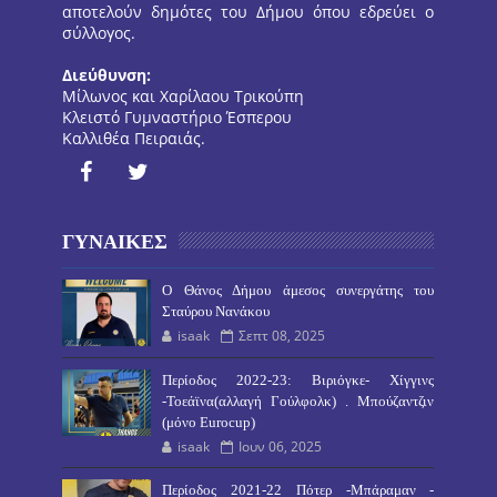
αποτελούν δημότες του Δήμου όπου εδρεύει ο
σύλλογος.
Διεύθυνση:
Μίλωνος και Χαρίλαου Τρικούπη
Κλειστό Γυμναστήριο Έσπερου
Καλλιθέα Πειραιάς.
ΓΥΝΑΙΚΕΣ
O Θάνος Δήμου άμεσος συνεργάτης του
Σταύρου Νανάκου
isaak
Σεπτ 08, 2025
Περίοδος 2022-23: Βιριόγκε- Χίγγινς
-Τοεάϊνα(αλλαγή Γούλφολκ) . Μπούζαντζιν
(μόνο Eurocup)
isaak
Ιουν 06, 2025
Περίοδος 2021-22 Πότερ -Μπάραμαν -