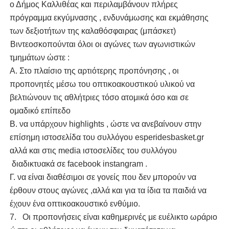
ο Δήμος Καλλιθέας και περιλαμβάνουν πλήρες
πρόγραμμα εκγύμνασης , ενδυνάμωσης και εκμάθησης
των δεξιοτήτων της καλαθόσφαιρας (μπάσκετ)
6.
Βιντεοσκοπούνται όλοι οι αγώνες των αγωνιστικών
τμημάτων ώστε :
Α. Στο πλαίσιο της αρτιότερης προπόνησης , οι
προπονητές μέσω του οπτικοακουστικού υλικού να
βελτιώνουν τις αθλήτριες τόσο ατομικά όσο και σε
ομαδικό επίπεδο
Β. να υπάρχουν
highlights
, ώστε να ανεβαίνουν στην
επίσημη ιστοσελίδα του συλλόγου
esperidesbasket
.
gr
αλλά και στις
media
ιστοσελίδες του συλλόγου
διαδικτυακά σε
facebook
instangram
.
Γ. να είναι διαθέσιμοι σε γονείς που δεν μπορούν να
έρθουν στους αγώνες ,αλλά και για τα ίδια τα παιδιά να
έχουν ένα οπτικοακουστικό ενθύμιο.
7. Οι προπονήσεις είναι καθημερινές με ευέλικτο ωράριο