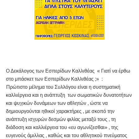
Ο Δεκάλογος των Εσπερίδων Καλλιθέας « Γιατί να έρθω
στο μπάσκετ των Εσπερίδων Καλλιθέας ;» :
1.
Πρώτιστο μέλημα του Συλλόγου είναι η συστηματική
καλλιέργεια και η ανάπτυξη των σωματικών δυνατοτήτων
και ψυχικών δυνάμεων των αθλητών , ώστε να
δημιουργούνται ηθικοί χαρακτήρες , με σκοπό την
ανάπτυξη ισχυρών δεσμών φιλίας μεταξύ τους , τη
διάδοση και καλλιέργεια του «ευ αγωνίζεσθαι» , της
ευγενούς άμιλλας , καθώς και του αθλητικού πνεύματος