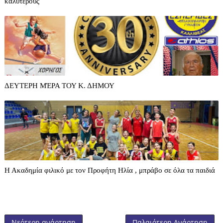
καλύτερους
ΔΕΥΤΕΡΗ ΜΈΡΑ ΤΟΥ Κ. ΔΗΜΟΥ
Η Ακαδημία φιλικό με τον Προφήτη Ηλία , μπράβο σε όλα τα παιδιά
Νεότερη ανάρτηση
Παλαιότερη Ανάρτηση