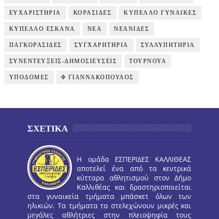
ΕΥΧΑΡΙΣΤΗΡΙΑ
ΚΟΡΑΣΙΔΕΣ
ΚΥΠΕΛΛΟ ΓΥΝΑΙΚΕΣ
ΚΥΠΕΛΛΟ ΕΣΚΑΝΑ
ΝΕΑ
ΝΕΑΝΙΔΕΣ
ΠΑΓΚΟΡΑΣΙΔΕΣ
ΣΥΓΧΑΡΗΤΗΡΙΑ
ΣΥΛΛΥΠΗΤΗΡΙΑ
ΣΥΝΕΝΤΕΥΞΕΙΣ-ΔΗΜΟΣΙΕΥΣΕΙΣ
ΤΟΥΡΝΟΥΑ
ΥΠΟΔΟΜΕΣ
Φ ΓΙΑΝΝΑΚΟΠΟΥΛΟΣ
ΣΧΕΤΙΚΑ
Η ομάδα ΕΣΠΕΡΙΔΕΣ ΚΑΛΛΙΘΕΑΣ
αποτελεί ένα από τα κεντρικά
κύτταρα αθλητισμού στον Δήμο
Καλλιθέας και δραστηριοποιείται
στα γυναικεία τμήματα μπάσκετ όλων των
ηλικιών. Τα τμήματα τα στελεχώνουν μικρές και
μεγάλες αθλήτριες στην πλειοψηφία τους