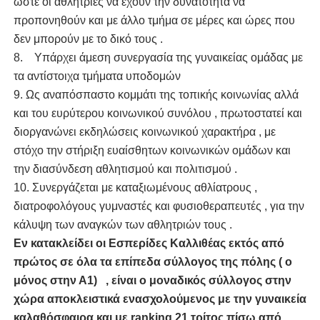
ώστε οι αθλήτριες να έχουν την δυνατότητα να
προπονηθούν και με άλλο τμήμα σε μέρες και ώρες που
δεν μπορούν με το δικό τους .
8. Υπάρχει άμεση συνεργασία της γυναικείας ομάδας με
τα αντίστοιχα τμήματα υποδομών
9. Ως αναπόσπαστο κομμάτι της τοπικής κοινωνίας αλλά
και του ευρύτερου κοινωνικού συνόλου , πρωτοστατεί και
διοργανώνει εκδηλώσεις κοινωνικού χαρακτήρα , με
στόχο την στήριξη ευαίσθητων κοινωνικών ομάδων και
την διασύνδεση αθλητισμού και πολιτισμού .
10. Συνεργάζεται με καταξιωμένους αθλίατρους ,
διατροφολόγους γυμναστές και φυσιοθεραπευτές , για την
κάλυψη των αναγκών των αθλητριών τους .
Εν κατακλείδει οι Εσπερίδες Καλλιθέας εκτός από
πρώτος σε όλα τα επίπεδα σύλλογος της πόλης ( o
μόνος στην Α1) , είναι ο μοναδικός σύλλογος στην
χώρα αποκλειστικά ενασχολούμενος με την γυναικεία
καλαθόσφαιρα και με
ranking
21 τρίτος πίσω από