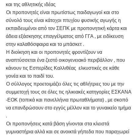
και της αθλητικής ιδέας
2.
Οι προπονητές είναι πρωτίστως παιδαγωγοί και στο
σύνολό τους είναι κάτοχοι πτυχίου φυσικής αγωγής η
εκπαιδευμένοι από τον ΣΕΠΚ με προπονητική κάρτα και
άδεια εξάσκησης επαγγέλματος από ΓΓΑ , με ειδίκευση
στην καλαθόσφαιρα και το μπάσκετ .
3.
Η διοίκηση και οι προπονητές φροντίζουν να
αναπτύσσεται ένα ζεστό οικογενειακό περιβάλλον , που
κάνουν τις Εσπερίδες Καλλιθέας ελκυστικές σε κάθε
γονέα και το παιδί του.
4.
Ο σύλλογος προετοιμάζει όλες τις αθλήτριες του με την
συμμετοχή τους σε όλες τις ηλικιακές κατηγορίες ΕΣΚΑΝΑ
-ΕΟΚ (τοπικά και πανελλήνια πρωταθλήματα) , με σκοπό
να επανδρώσουν στο εγγύς μέλλον και το γυναικείο τμήμα
.
5.
Οι προπονήσεις κατά βάση γίνονται στα κλειστά
γυμναστήρια αλλά και σε ανοικτά γήπεδα που παραχωρεί