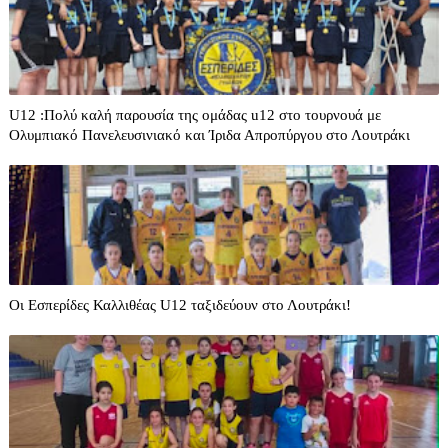
U12 :Πολύ καλή παρουσία της ομάδας u12 στο τουρνουά με
Ολυμπιακό Πανελευσινιακό και Ίριδα Απροπύργου στο Λουτράκι
Οι Εσπερίδες Καλλιθέας U12 ταξιδεύουν στο Λουτράκι!