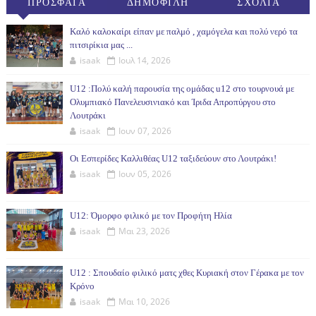
ΠΡΟΣΦΑΤΑ
ΔΗΜΟΦΙΛΗ
ΣΧΟΛΙΑ
(30ΗΜ)
Καλό καλοκαίρι είπαν με παλμό , χαμόγελα και πολύ νερό τα
πιτσιρίκια μας ...
isaak
Ιουλ 14, 2026
U12 :Πολύ καλή παρουσία της ομάδας u12 στο τουρνουά με
Ολυμπιακό Πανελευσινιακό και Ίριδα Απροπύργου στο
Λουτράκι
isaak
Ιουν 07, 2026
Οι Εσπερίδες Καλλιθέας U12 ταξιδεύουν στο Λουτράκι!
isaak
Ιουν 05, 2026
U12: Όμορφο φιλικό με τον Προφήτη Ηλία
isaak
Μαι 23, 2026
U12 : Σπουδαίο φιλικό ματς χθες Κυριακή στον Γέρακα με τον
Κρόνο
isaak
Μαι 10, 2026