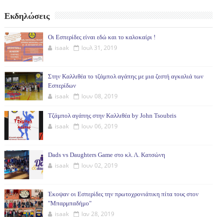
Εκδηλώσεις
Οι Εσπερίδες είναι εδώ και το καλοκαίρι !
isaak
Ιουλ 31, 2019
Στην Καλλιθέα το τζάμπολ αγάπης με μια ζεστή αγκαλιά των
Εσπερίδων
isaak
Ιουν 08, 2019
Τζάμπολ αγάπης στην Καλλιθέα by John Tsoubris
isaak
Ιουν 06, 2019
Dads vs Daughters Game στο κλ. Λ. Κατσώνη
isaak
Ιουν 02, 2019
Έκοψαν οι Εσπερίδες την πρωτοχρονιάτικη πίτα τους στον
"Μπαρμπαδήμο"
isaak
Ιαν 28, 2019