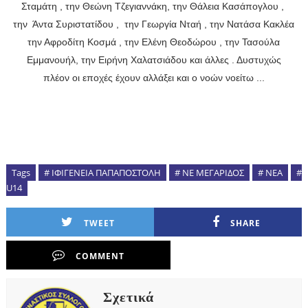
Σταμάτη , την Θεώνη Τζεγιαννάκη, την Θάλεια Κασάπογλου ,
την Άντα Συριστατίδου , την Γεωργία Νταή , την Νατάσα Κακλέα
την Αφροδίτη Κοσμά , την Ελένη Θεοδώρου , την Τασούλα
Εμμανουήλ, την Ειρήνη Χαλατσιάδου και άλλες . Δυστυχώς
πλέον οι εποχές έχουν αλλάξει και ο νοών νοείτω ...
Tags
# ΙΦΙΓΕΝΕΙΑ ΠΑΠΑΠΟΣΤΟΛΗ
# ΝΕ ΜΕΓΑΡΙΔΟΣ
# NEA
#
U14
TWEET
SHARE
COMMENT
Σχετικά