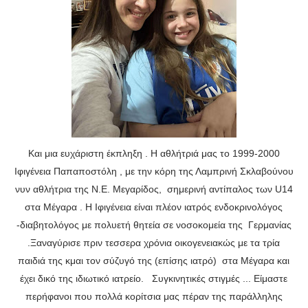
Και μια ευχάριστη έκπληξη . Η αθλήτριά μας το 1999-2000
Ιφιγένεια Παπαποστόλη , με την κόρη της Λαμπρινή Σκλαβούνου
νυν αθλήτρια της Ν.Ε. Μεγαρίδος, σημερινή αντίπαλος των U14
στα Μέγαρα . Η Ιφιγένεια είναι πλέον ιατρός ενδοκρινολόγος
-διαβητολόγος με πολυετή θητεία σε νοσοκομεία της Γερμανίας
.Ξαναγύρισε πριν τεσσερα χρόνια οικογενειακώς με τα τρία
παιδιά της κμαι τον σύζυγό της (επίσης ιατρό) στα Μέγαρα και
έχει δικό της ιδιωτικό ιατρείο. Συγκινητικές στιγμές ... Eίμαστε
περήφανοι που πολλά κορίτσια μας πέραν της παράλληλης