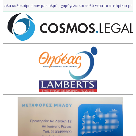
είπαν με παλμό , χαμόγελα και πολύ νερό τα πιτσιρίκια μας ...
U12 :Πολύ