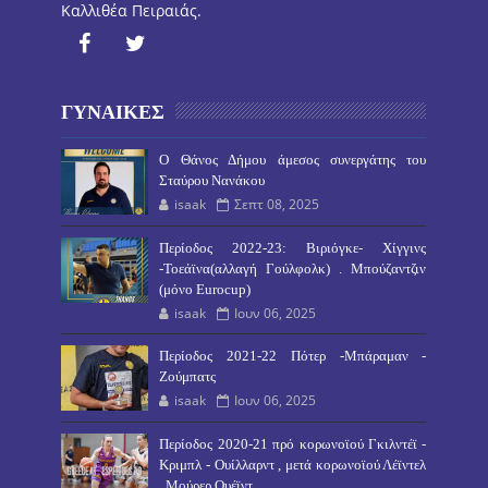
Καλλιθέα Πειραιάς.
ΓΥΝΑΙΚΕΣ
O Θάνος Δήμου άμεσος συνεργάτης του
Σταύρου Νανάκου
isaak
Σεπτ 08, 2025
Περίοδος 2022-23: Βιριόγκε- Χίγγινς
-Τοεάϊνα(αλλαγή Γούλφολκ) . Μπούζαντζιν
(μόνο Eurocup)
isaak
Ιουν 06, 2025
Περίοδος 2021-22 Πότερ -Μπάραμαν -
Ζούμπατς
isaak
Ιουν 06, 2025
Περίοδος 2020-21 πρό κορωνοϊού Γκιλντέϊ -
Κριμπλ - Ουίλλαρντ , μετά κορωνοϊού Λέϊντελ
, Μούρερ Ουέϊντ