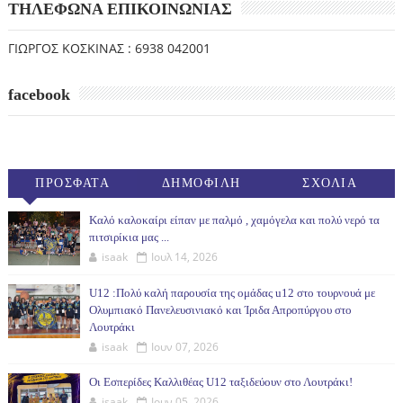
ΤΗΛΕΦΩΝΑ ΕΠΙΚΟΙΝΩΝΙΑΣ
ΓΙΩΡΓΟΣ ΚΟΣΚΙΝΑΣ : 6938 042001
facebook
ΠΡΟΣΦΑΤΑ
ΔΗΜΟΦΙΛΗ
ΣΧΟΛΙΑ
(30ΗΜ)
Καλό καλοκαίρι είπαν με παλμό , χαμόγελα και πολύ νερό τα
πιτσιρίκια μας ...
isaak
Ιουλ 14, 2026
U12 :Πολύ καλή παρουσία της ομάδας u12 στο τουρνουά με
Ολυμπιακό Πανελευσινιακό και Ίριδα Απροπύργου στο
Λουτράκι
isaak
Ιουν 07, 2026
Οι Εσπερίδες Καλλιθέας U12 ταξιδεύουν στο Λουτράκι!
isaak
Ιουν 05, 2026