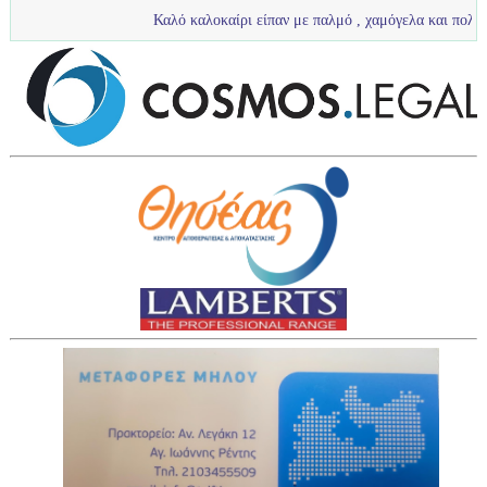
Καλό καλοκαίρι είπαν με παλμό , χαμόγελα και πολύ νερό τα πιτσι