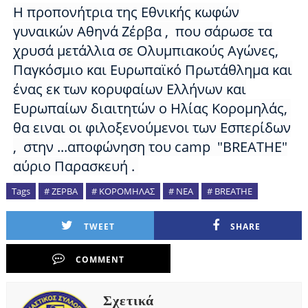
Η προπονήτρια της Εθνικής κωφών
γυναικών Αθηνά Ζέρβα , που σάρωσε τα
χρυσά μετάλλια σε Ολυμπιακούς Αγώνες,
Παγκόσμιο και Ευρωπαϊκό Πρωτάθλημα και
ένας εκ των κορυφαίων Ελλήνων και
Ευρωπαίων διαιτητών ο Ηλίας Κορομηλάς,
θα ειναι οι φιλοξενούμενοι των Εσπερίδων
, στην ...αποφώνηση του camp "BREATHE"
αύριο Παρασκευή .
Tags
# ΖΕΡΒΑ
# ΚΟΡΟΜΗΛΑΣ
# ΝΕΑ
# BREATHE
TWEET
SHARE
COMMENT
Σχετικά