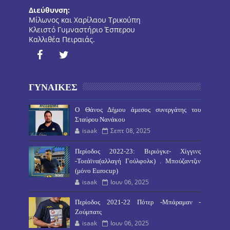
Διεύθυνση:
Μίλωνος και Χαρίλαου Τρικούπη
Κλειστό Γυμναστήριο Έσπερου
Καλλιθέα Πειραιάς.
ΓΥΝΑΙΚΕΣ
O Θάνος Δήμου άμεσος συνεργάτης του
Σταύρου Νανάκου
isaak
Σεπτ 08, 2025
Περίοδος 2022-23: Βιριόγκε- Χίγγινς
-Τοεάϊνα(αλλαγή Γούλφολκ) . Μπούζαντζιν
(μόνο Eurocup)
isaak
Ιουν 06, 2025
Περίοδος 2021-22 Πότερ -Μπάραμαν -
Ζούμπατς
isaak
Ιουν 06, 2025