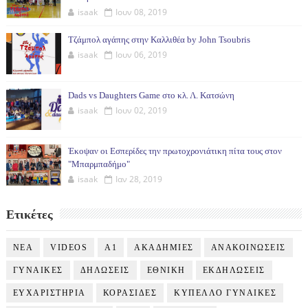
isaak
Ιουν 08, 2019
Τζάμπολ αγάπης στην Καλλιθέα by John Tsoubris
isaak
Ιουν 06, 2019
Dads vs Daughters Game στο κλ. Λ. Κατσώνη
isaak
Ιουν 02, 2019
Έκοψαν οι Εσπερίδες την πρωτοχρονιάτικη πίτα τους στον
"Μπαρμπαδήμο"
isaak
Ιαν 28, 2019
Ετικέτες
NEA
VIDEOS
Α1
ΑΚΑΔΗΜΙΕΣ
ΑΝΑΚΟΙΝΩΣΕΙΣ
ΓΥΝΑΙΚΕΣ
ΔΗΛΩΣΕΙΣ
ΕΘΝΙΚΗ
ΕΚΔΗΛΩΣΕΙΣ
ΕΥΧΑΡΙΣΤΗΡΙΑ
ΚΟΡΑΣΙΔΕΣ
ΚΥΠΕΛΛΟ ΓΥΝΑΙΚΕΣ