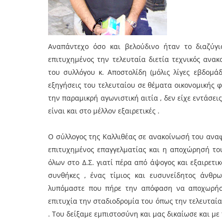
Αναπάντεχο όσο και βελούδινο ήταν το διαζύγ
επιτυχημένος την τελευταία διετία τεχνικός ανα
του συλλόγου κ. Αποστολίδη (μόλις λίγες εβδομάδ
εξηγήσεις του τελευταίου σε θέματα οικονομικής φ
την παραμικρή αγωνιστική αιτία , δεν είχε εντάσει
είναι και στο μέλλον εξαιρετικές .
Ο σύλλογος της Καλλιθέας σε ανακοίνωσή του αναφ
επιτυχημένος επαγγελματίας και η αποχώρησή του 
όλων στο Δ.Σ. γιατί πέρα από άψογος και εξαιρετι
συνθήκες , ένας τίμιος και ευσυνείδητος άνθρ
λυπόμαστε που πήρε την απόφαση να αποχωρήσε
επιτυχία την σταδιοδρομία του όπως την τελευταία
. Του δείξαμε εμπιστοσύνη και μας δικαίωσε και μ