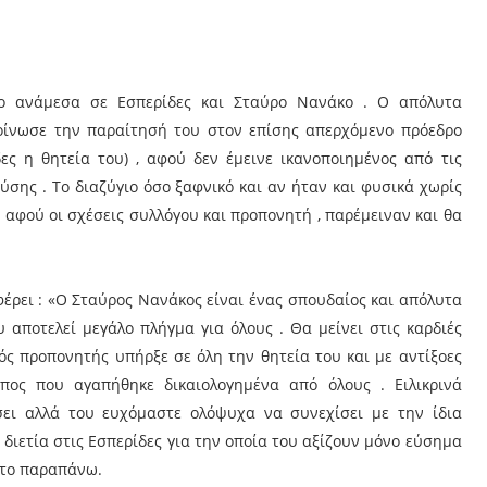
ιο ανάμεσα σε Εσπερίδες και Σταύρο Νανάκο . Ο απόλυτα
κοίνωσε την παραίτησή του στον επίσης απερχόμενο πρόεδρο
ες η θητεία του) , αφού δεν έμεινε ικανοποιημένος από τις
ύσης . Το διαζύγιο όσο ξαφνικό και αν ήταν και φυσικά χωρίς
ς αφού οι σχέσεις συλλόγου και προπονητή , παρέμειναν και θα
έρει : «Ο Σταύρος Νανάκος είναι ένας σπουδαίος και απόλυτα
αποτελεί μεγάλο πλήγμα για όλους . Θα μείνει στις καρδιές
κός προπονητής υπήρξε σε όλη την θητεία του και με αντίξοες
ωπος που αγαπήθηκε δικαιολογημένα από όλους . Ειλικρινά
ι αλλά του ευχόμαστε ολόψυχα να συνεχίσει με την ίδια
 διετία στις Εσπερίδες για την οποία του αξίζουν μόνο εύσημα
ε το παραπάνω.