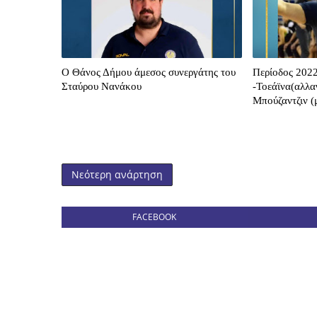
O Θάνος Δήμου άμεσος συνεργάτης του
Περίοδος 2022
Σταύρου Νανάκου
-Τοεάϊνα(αλλα
Μπούζαντζιν (
Νεότερη ανάρτηση
FACEBOOK