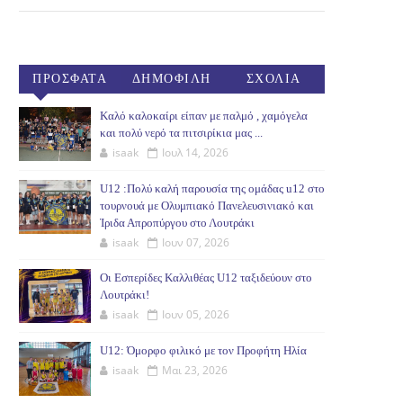
ΠΡΟΣΦΑΤΑ
ΔΗΜΟΦΙΛΗ
ΣΧΟΛΙΑ
(30ΗΜ)
Καλό καλοκαίρι είπαν με παλμό , χαμόγελα
και πολύ νερό τα πιτσιρίκια μας ...
isaak
Ιουλ 14, 2026
U12 :Πολύ καλή παρουσία της ομάδας u12 στο
τουρνουά με Ολυμπιακό Πανελευσινιακό και
Ίριδα Απροπύργου στο Λουτράκι
isaak
Ιουν 07, 2026
Οι Εσπερίδες Καλλιθέας U12 ταξιδεύουν στο
Λουτράκι!
isaak
Ιουν 05, 2026
U12: Όμορφο φιλικό με τον Προφήτη Ηλία
isaak
Μαι 23, 2026