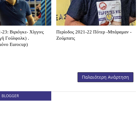
-23: Βιριόγκε- Χίγγινς
Περίοδος 2021-22 Πότερ -Μπάραμαν -
γή Γούλφολκ) .
Ζούμπατς
μόνο Eurocup)
Παλαιότερη Ανάρτηση
BLOGGER