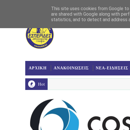
Αρχική
Σχετικά
Επικοινωνία
Χάρτης
This site uses cookies from Google to d
are shared with Google along with perf
statistics, and to detect and address 
ΑΡΧΙΚΗ
ΑΝΑΚΟΙΝΩΣΕΙΣ
ΝΕΑ-ΕΙΔΗΣΕΙΣ
Hot