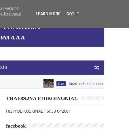
user-agent
ΚΑΛΛΙΘΕΑΣ
erate usage
LEARN MORE
GOT IT
ΓΥΝΑΙΚΕΙΑ
ΟΜΑΔΑ
ΜΠΑΣΚΕΤ
EOS
NEA
Καλό καλοκαίρι είπαν με παλμό , χαμόγελα και π
ΤΗΛΕΦΩΝΑ ΕΠΙΚΟΙΝΩΝΙΑΣ
ΓΙΩΡΓΟΣ ΚΟΣΚΙΝΑΣ : 6938 042001
facebook