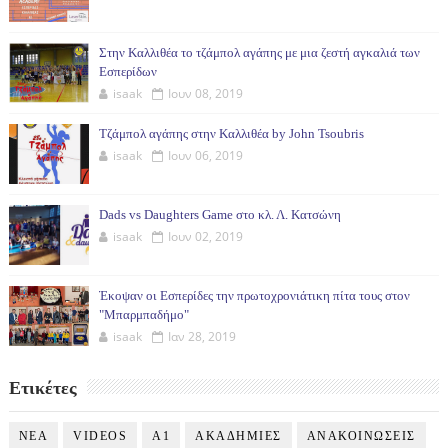
Στην Καλλιθέα το τζάμπολ αγάπης με μια ζεστή αγκαλιά των
Εσπερίδων
isaak
Ιουν 08, 2019
Τζάμπολ αγάπης στην Καλλιθέα by John Tsoubris
isaak
Ιουν 06, 2019
Dads vs Daughters Game στο κλ. Λ. Κατσώνη
isaak
Ιουν 02, 2019
Έκοψαν οι Εσπερίδες την πρωτοχρονιάτικη πίτα τους στον
"Μπαρμπαδήμο"
isaak
Ιαν 28, 2019
Ετικέτες
NEA
VIDEOS
Α1
ΑΚΑΔΗΜΙΕΣ
ΑΝΑΚΟΙΝΩΣΕΙΣ