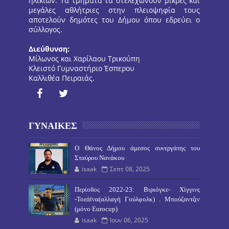
ηλικιών. Τα τμήματα τα στελεχώνουν μικρές και
μεγάλες αθλήτριες στην πλειοψηφία τους
αποτελούν δημότες του Δήμου όπου εδρεύει ο
σύλλογος.
Διεύθυνση:
Μίλωνος και Χαρίλαου Τρικούπη
Κλειστό Γυμναστήριο Έσπερου
Καλλιθέα Πειραιάς.
ΓΥΝΑΙΚΕΣ
O Θάνος Δήμου άμεσος συνεργάτης του
Σταύρου Νανάκου
isaak
Σεπτ 08, 2025
Περίοδος 2022-23: Βιριόγκε- Χίγγινς
-Τοεάϊνα(αλλαγή Γούλφολκ) . Μπούζαντζιν
(μόνο Eurocup)
isaak
Ιουν 06, 2025