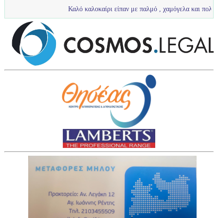
Καλό καλοκαίρι είπαν με παλμό , χαμόγελα και πολύ νερό τα πιτσιρ