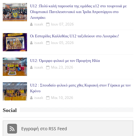
U12 :Πολύ καλή παρουσία της ομάδας u12 στο τουρνουά με
Ολυμπιακό Πανελευσινιακό και Ίριδα Απροπύργου στο
Λουτράκι
isaak
Ιουν 07, 2026
Οι Εσπερίδες Καλλιθέας U12 ταξιδεύουν στο Λουτράκι!
isaak
Ιουν 05, 2026
U12: Όμορφο φιλικό με τον Προφήτη Ηλία
isaak
Μαι 23, 2026
U12 : Σπουδαίο φιλικό ματς χθες Κυριακή στον Γέρακα με τον
Κρόνο
isaak
Μαι 10, 2026
Social
Εγγραφή στο RSS Feed