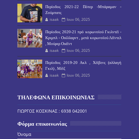
Περίοδος 2021-22 Πότερ -Μπάραμαν -
Ζούμπατς
isaak
Ιουν 06, 2025
Περίοδος 2020-21 πρό κορωνοϊού Γκιλντέϊ -
Κριμπλ - Ουίλλαρντ , μετά κορωνοϊού Λέϊντελ
, Μούρερ Ουέϊντ
isaak
Ιουν 06, 2025
Περίοδος 2019-20 Ακλ , Χέϊβενς (αλλαγή
Γκιλ) , Μέϊζ
isaak
Ιουν 06, 2025
ΤΗΛΕΦΩΝΑ ΕΠΙΚΟΙΝΩΝΙΑΣ
ΓΙΩΡΓΟΣ ΚΟΣΚΙΝΑΣ : 6938 042001
Φόρμα επικοινωνίας
Όνομα