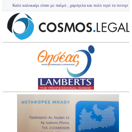
λοκαίρι είπαν με παλμό , χαμόγελα και πολύ νερό τα πιτσιρίκια μας ...
U