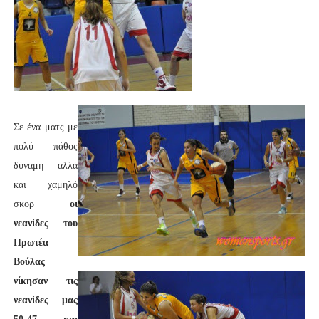
Σε ένα ματς με
πολύ πάθος
δύναμη αλλά
και χαμηλό
σκορ
οι
νεανίδες του
Πρωτέα
Βούλας
νίκησαν τις
νεανίδες μας