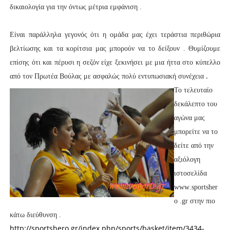
δικαιολογία για την όντως μέτρια εμφάνιση .
Είναι παράλληλα γεγονός ότι η ομάδα μας έχει τεράστια περιθώρια
βελτίωσης και τα κορίτσια μας μπορούν να το δείξουν . Θυμίζουμε
επίσης ότι και πέρυσι η σεζόν είχε ξεκινήσει με μια ήττα στο κύπελλο
.
από τον Πρωτέα Βούλας με ασφαλώς πολύ εντυπωσιακή συνέχεια
Το τελευταίο
δεκάλεπτο του
αγώνα μας
μπορείτε να το
δείτε από την
αξιόλογη
ιστοσελίδα
www
.
sportsher
o
.
gr
στην πιο
κάτω διεύθυνση .
http://sportshero.gr/index.php/sports/basket/item/3434-