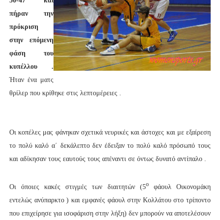
50-47 και
πήραν την
πρόκριση
στην επόμενη
φάση του
κυπέλλου .
Ήταν ένα ματς
θρίλερ που κρίθηκε στις λεπτομέρειες .
Οι κοπέλες μας φάνηκαν σχετικά νευρικές και άστοχες και με εξαίρεση
το πολύ καλό α΄ δεκάλεπτο δεν έδειξαν το πολύ καλό πρόσωπό τους
και αδίκησαν τους εαυτούς τους απέναντι σε όντως δυνατό αντίπαλο .
ο
Οι όποιες κακές στιγμές των διαιτητών (5
φάουλ Οικονομάκη
εντελώς ανύπαρκτο ) και εμφανές φάουλ στην Κολλάτου στο τρίποντο
που επιχείρησε για ισοφάριση στην λήξη) δεν μπορούν να αποτελέσουν