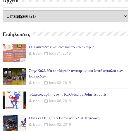
Αρχείο
Εκδηλώσεις
Οι Εσπερίδες είναι εδώ και το καλοκαίρι !
isaak
Ιουλ 31, 2019
Στην Καλλιθέα το τζάμπολ αγάπης με μια ζεστή αγκαλιά των
Εσπερίδων
isaak
Ιουν 08, 2019
Τζάμπολ αγάπης στην Καλλιθέα by John Tsoubris
isaak
Ιουν 06, 2019
Dads vs Daughters Game στο κλ. Λ. Κατσώνη
isaak
Ιουν 02, 2019