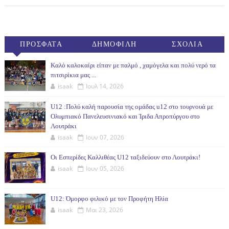
ΠΡΟΣΦΑΤΑ
ΔΗΜΟΦΙΛΗ
ΣΧΟΛΙΑ
(30ΗΜ)
Καλό καλοκαίρι είπαν με παλμό , χαμόγελα και πολύ νερό τα
πιτσιρίκια μας ...
isaak
Ιουλ 14, 2026
U12 :Πολύ καλή παρουσία της ομάδας u12 στο τουρνουά με
Ολυμπιακό Πανελευσινιακό και Ίριδα Απροπύργου στο
Λουτράκι
isaak
Ιουν 07, 2026
Οι Εσπερίδες Καλλιθέας U12 ταξιδεύουν στο Λουτράκι!
isaak
Ιουν 05, 2026
U12: Όμορφο φιλικό με τον Προφήτη Ηλία
isaak
Μαι 23, 2026