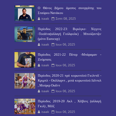
O Θάνος Δήμου άμεσος συνεργάτης του
Σταύρου Νανάκου
isaak
Σεπτ 08, 2025
Περίοδος 2022-23: Βιριόγκε- Χίγγινς
-Τοεάϊνα(αλλαγή Γούλφολκ) . Μπούζαντζιν
(μόνο Eurocup)
isaak
Ιουν 06, 2025
Περίοδος 2021-22 Πότερ -Μπάραμαν -
Ζούμπατς
isaak
Ιουν 06, 2025
Περίοδος 2020-21 πρό κορωνοϊού Γκιλντέϊ -
Κριμπλ - Ουίλλαρντ , μετά κορωνοϊού Λέϊντελ
, Μούρερ Ουέϊντ
isaak
Ιουν 06, 2025
Περίοδος 2019-20 Ακλ , Χέϊβενς (αλλαγή
Γκιλ) , Μέϊζ
isaak
Ιουν 06, 2025