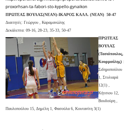
proxorhsan-ta-fabori-sto-kypello-gynaikon
ΠΡΩΤΕΑΣ ΒΟΥΛΑΣ(ΝΕΑΝ)-ΙΚΑΡΟΣ ΚΑΛΛ. (ΝΕΑΝ) 50-47
Διαιτητές: Γεώργου , Καραμανώλης
Δεκάλεπτα: 09-16, 28-23, 35-33, 50-47
ΠΡΩΤΕΑΣ
ΒΟΥΛΑΣ
(Τασιόπουλος,
Κουρμούλης)
:
Σιδηροπούλου
1, Στυλιαρά
12(1) ,
Κήτσιου 12,
Βουδούρη ,
Παυλοπούλου 15, Δημέλη 1, Φασούλα 6, Κουτανίτη 3(1)