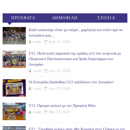
ΠΡΟΣΦΑΤΑ
ΔΗΜΟΦΙΛΗ
ΣΧΟΛΙΑ
(30ΗΜ)
Καλό καλοκαίρι είπαν με παλμό , χαμόγελα και πολύ νερό τα
πιτσιρίκια μας ...
isaak
Ιουλ 14, 2026
U12 :Πολύ καλή παρουσία της ομάδας u12 στο τουρνουά με
Ολυμπιακό Πανελευσινιακό και Ίριδα Απροπύργου στο
Λουτράκι
isaak
Ιουν 07, 2026
Οι Εσπερίδες Καλλιθέας U12 ταξιδεύουν στο Λουτράκι!
isaak
Ιουν 05, 2026
U12: Όμορφο φιλικό με τον Προφήτη Ηλία
isaak
Μαι 23, 2026
U12 : Σπουδαίο φιλικό ματς χθες Κυριακή στον Γέρακα με τον