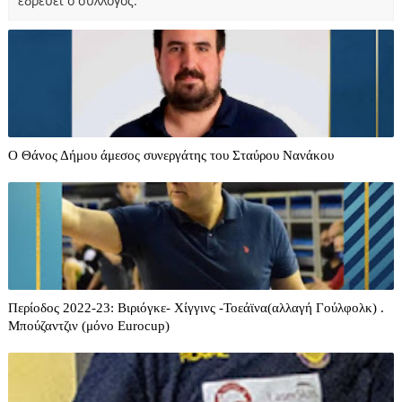
εδρεύει ο σύλλογος.
O Θάνος Δήμου άμεσος συνεργάτης του Σταύρου Νανάκου
Περίοδος 2022-23: Βιριόγκε- Χίγγινς -Τοεάϊνα(αλλαγή Γούλφολκ) .
Μπούζαντζιν (μόνο Eurocup)