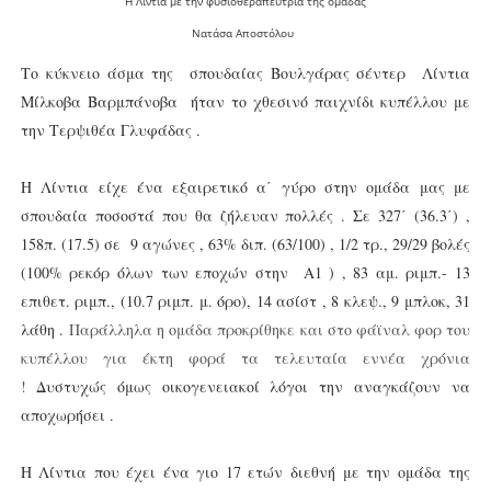
Η Λίντια με την φυσιοθεραπεύτρια της ομάδας
Νατάσα Αποστόλου
Το κύκνειο άσμα της σπουδαίας Βουλγάρας σέντερ Λίντια
Μίλκοβα Βαρμπάνοβα ήταν το χθεσινό παιχνίδι κυπέλλου με
την Τερψιθέα Γλυφάδας .
Η Λίντια είχε ένα εξαιρετικό α΄ γύρο στην ομάδα μας με
σπουδαία ποσοστά που θα ζήλευαν πολλές . Σε 327΄ (36.3΄) ,
158π. (17.5) σε 9 αγώνες , 63% διπ. (63/100) , 1/2 τρ., 29/29 βολές
(100% ρεκόρ όλων των εποχών στην Α1 ) , 83 αμ. ριμπ.- 13
επιθετ. ριμπ., (10.7 ριμπ. μ. όρο), 14 ασίστ , 8 κλεψ., 9 μπλοκ, 31
λάθη .
Παράλληλα η ομάδα προκρίθηκε και στο φάϊναλ φορ του
κυπέλλου για έκτη φορά τα τελευταία εννέα χρόνια
!
Δυστυχώς όμως οικογενειακοί λόγοι την αναγκάζουν να
αποχωρήσει .
Η Λίντια που έχει ένα γιο 17 ετών διεθνή με την ομάδα της