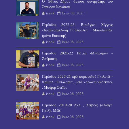
O Θάνος Δήμου άμεσος συνεργάτης του
Σταύρου Νανάκου
isaak
Σεπτ 08, 2025
Περίοδος 2022-23: Βιριόγκε- Χίγγινς
-Τοεάϊνα(αλλαγή Γούλφολκ) . Μπούζαντζιν
(μόνο Eurocup)
isaak
Ιουν 06, 2025
Περίοδος 2021-22 Πότερ -Μπάραμαν -
Ζούμπατς
isaak
Ιουν 06, 2025
Περίοδος 2020-21 πρό κορωνοϊού Γκιλντέϊ -
Κριμπλ - Ουίλλαρντ , μετά κορωνοϊού Λέϊντελ
, Μούρερ Ουέϊντ
isaak
Ιουν 06, 2025
Περίοδος 2019-20 Ακλ , Χέϊβενς (αλλαγή
Γκιλ) , Μέϊζ
isaak
Ιουν 06, 2025