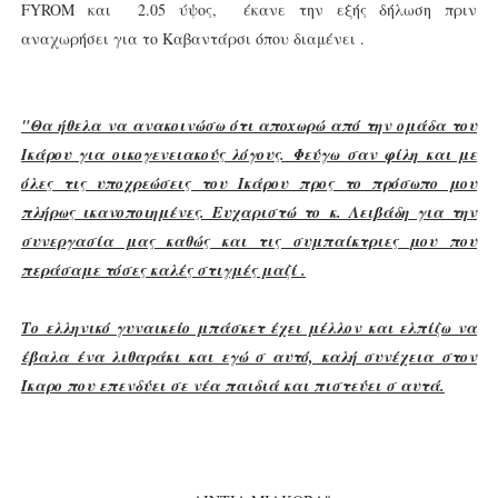
FYROM και 2.05 ύψος, έκανε την εξής δήλωση πριν
αναχωρήσει για το Καβαντάρσι όπου διαμένει .
"Θα ήθελα να ανακοινώσω ότι αποxωρώ από την ομάδα του
Ικάρου για οικογενειακούς λόγους. Φεύγω σαν φίλη και με
όλες τις υποχρεώσεις του Ικάρου προς το πρόσωπο μου
πλήρως ικανοποιημένες. Ευχαριστώ το κ. Λειβάδη για την
συνεργασία μας καθώς και τις συμπαίκτριες μου που
περάσαμε τόσες καλές στιγμές μαζί .
Το ελληνικό γυναικείο μπάσκετ έχει μέλλον και ελπίζω να
έβαλα ένα λιθαράκι και εγώ σ αυτό, καλή συνέχεια στον
Ίκαρο που επενδύει σε νέα παιδιά και πιστεύει σ αυτά.