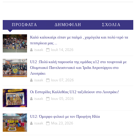
ΠΡΟΣΦΑΤΑ
ΔΗΜΟΦΙΛΗ
ΣΧΟΛΙΑ
(30ΗΜ)
Καλό καλοκαίρι είπαν με παλμό , χαμόγελα και πολύ νερό τα
πιτσιρίκια μας ...
isaak
Ιουλ 14, 2026
U12 :Πολύ καλή παρουσία της ομάδας u12 στο τουρνουά με
Ολυμπιακό Πανελευσινιακό και Ίριδα Απροπύργου στο
Λουτράκι
isaak
Ιουν 07, 2026
Οι Εσπερίδες Καλλιθέας U12 ταξιδεύουν στο Λουτράκι!
isaak
Ιουν 05, 2026
U12: Όμορφο φιλικό με τον Προφήτη Ηλία
isaak
Μαι 23, 2026