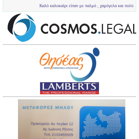
Καλό καλοκαίρι είπαν με παλμό , χαμόγελα και πολύ νερό τα πιτσιρίκια μας .