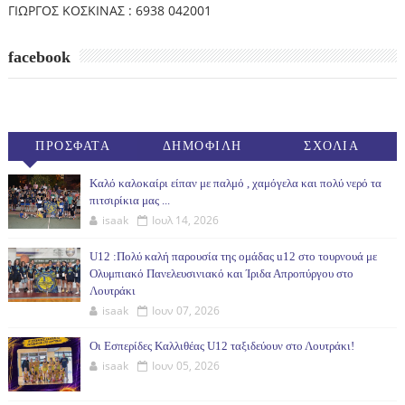
ΓΙΩΡΓΟΣ ΚΟΣΚΙΝΑΣ : 6938 042001
facebook
ΠΡΟΣΦΑΤΑ
ΔΗΜΟΦΙΛΗ
ΣΧΟΛΙΑ
(30ΗΜ)
Καλό καλοκαίρι είπαν με παλμό , χαμόγελα και πολύ νερό τα
πιτσιρίκια μας ...
isaak
Ιουλ 14, 2026
U12 :Πολύ καλή παρουσία της ομάδας u12 στο τουρνουά με
Ολυμπιακό Πανελευσινιακό και Ίριδα Απροπύργου στο
Λουτράκι
isaak
Ιουν 07, 2026
Οι Εσπερίδες Καλλιθέας U12 ταξιδεύουν στο Λουτράκι!
isaak
Ιουν 05, 2026