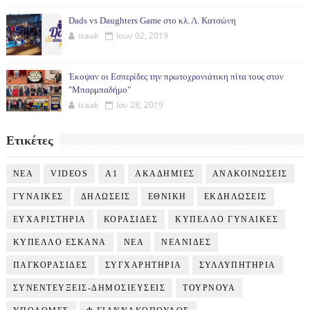
Dads vs Daughters Game στο κλ. Λ. Κατσώνη
isaak
Ιουν 02, 2019
Έκοψαν οι Εσπερίδες την πρωτοχρονιάτικη πίτα τους στον
"Μπαρμπαδήμο"
isaak
Ιαν 28, 2019
Ετικέτες
NEA
VIDEOS
Α1
ΑΚΑΔΗΜΙΕΣ
ΑΝΑΚΟΙΝΩΣΕΙΣ
ΓΥΝΑΙΚΕΣ
ΔΗΛΩΣΕΙΣ
ΕΘΝΙΚΗ
ΕΚΔΗΛΩΣΕΙΣ
ΕΥΧΑΡΙΣΤΗΡΙΑ
ΚΟΡΑΣΙΔΕΣ
ΚΥΠΕΛΛΟ ΓΥΝΑΙΚΕΣ
ΚΥΠΕΛΛΟ ΕΣΚΑΝΑ
ΝΕΑ
ΝΕΑΝΙΔΕΣ
ΠΑΓΚΟΡΑΣΙΔΕΣ
ΣΥΓΧΑΡΗΤΗΡΙΑ
ΣΥΛΛΥΠΗΤΗΡΙΑ
ΣΥΝΕΝΤΕΥΞΕΙΣ-ΔΗΜΟΣΙΕΥΣΕΙΣ
ΤΟΥΡΝΟΥΑ