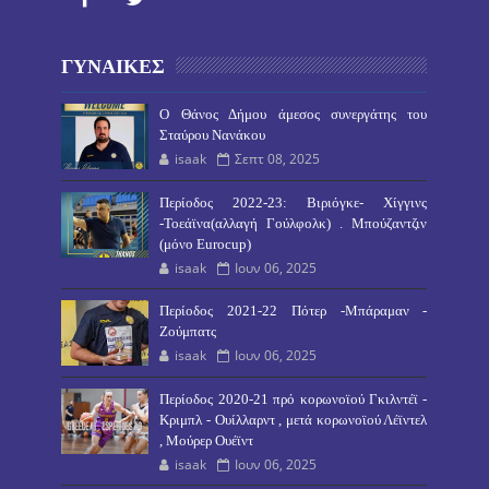
ΓΥΝΑΙΚΕΣ
O Θάνος Δήμου άμεσος συνεργάτης του
Σταύρου Νανάκου
isaak
Σεπτ 08, 2025
Περίοδος 2022-23: Βιριόγκε- Χίγγινς
-Τοεάϊνα(αλλαγή Γούλφολκ) . Μπούζαντζιν
(μόνο Eurocup)
isaak
Ιουν 06, 2025
Περίοδος 2021-22 Πότερ -Μπάραμαν -
Ζούμπατς
isaak
Ιουν 06, 2025
Περίοδος 2020-21 πρό κορωνοϊού Γκιλντέϊ -
Κριμπλ - Ουίλλαρντ , μετά κορωνοϊού Λέϊντελ
, Μούρερ Ουέϊντ
isaak
Ιουν 06, 2025