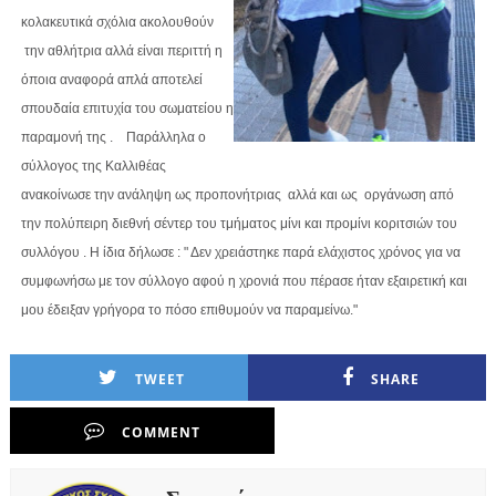
κολακευτικά σχόλια ακολουθούν
την αθλήτρια αλλά είναι περιττή η
όποια αναφορά απλά αποτελεί
σπουδαία επιτυχία του σωματείου η
παραμονή της . Παράλληλα ο
σύλλογος της Καλλιθέας
ανακοίνωσε την ανάληψη ως προπονήτριας αλλά και ως οργάνωση από
την πολύπειρη διεθνή σέντερ του τμήματος μίνι και προμίνι κοριτσιών του
συλλόγου . Η ίδια δήλωσε : " Δεν χρειάστηκε παρά ελάχιστος χρόνος για να
συμφωνήσω με τον σύλλογο αφού η χρονιά που πέρασε ήταν εξαιρετική και
μου έδειξαν γρήγορα το πόσο επιθυμούν να παραμείνω."
TWEET
SHARE
COMMENT