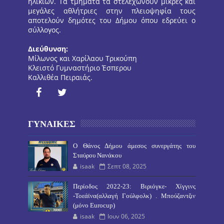
ηλικιών. Τα τμήματα τα στελεχώνουν μικρές και
μεγάλες αθλήτριες στην πλειοψηφία τους
αποτελούν δημότες του Δήμου όπου εδρεύει ο
σύλλογος.
Διεύθυνση:
Μίλωνος και Χαρίλαου Τρικούπη
Κλειστό Γυμναστήριο Έσπερου
Καλλιθέα Πειραιάς.
ΓΥΝΑΙΚΕΣ
O Θάνος Δήμου άμεσος συνεργάτης του
Σταύρου Νανάκου
isaak
Σεπτ 08, 2025
Περίοδος 2022-23: Βιριόγκε- Χίγγινς
-Τοεάϊνα(αλλαγή Γούλφολκ) . Μπούζαντζιν
(μόνο Eurocup)
isaak
Ιουν 06, 2025