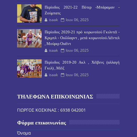
Περίοδος 2021-22 Πότερ -Μπάραμαν -
Ζούμπατς
isaak
Ιουν 06, 2025
Περίοδος 2020-21 πρό κορωνοϊού Γκιλντέϊ -
Κριμπλ - Ουίλλαρντ , μετά κορωνοϊού Λέϊντελ
, Μούρερ Ουέϊντ
isaak
Ιουν 06, 2025
Περίοδος 2019-20 Ακλ , Χέϊβενς (αλλαγή
Γκιλ) , Μέϊζ
isaak
Ιουν 06, 2025
ΤΗΛΕΦΩΝΑ ΕΠΙΚΟΙΝΩΝΙΑΣ
ΓΙΩΡΓΟΣ ΚΟΣΚΙΝΑΣ : 6938 042001
Φόρμα επικοινωνίας
Όνομα