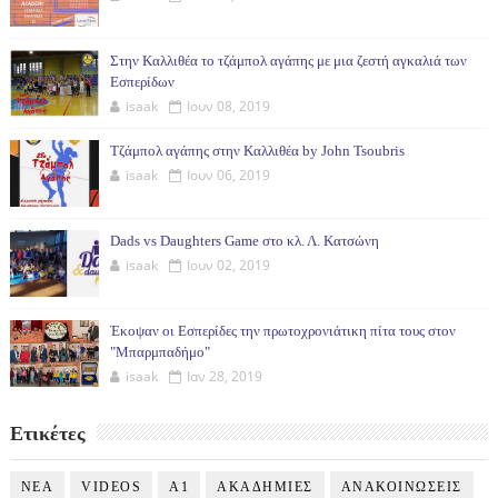
Στην Καλλιθέα το τζάμπολ αγάπης με μια ζεστή αγκαλιά των
Εσπερίδων
isaak
Ιουν 08, 2019
Τζάμπολ αγάπης στην Καλλιθέα by John Tsoubris
isaak
Ιουν 06, 2019
Dads vs Daughters Game στο κλ. Λ. Κατσώνη
isaak
Ιουν 02, 2019
Έκοψαν οι Εσπερίδες την πρωτοχρονιάτικη πίτα τους στον
"Μπαρμπαδήμο"
isaak
Ιαν 28, 2019
Ετικέτες
NEA
VIDEOS
Α1
ΑΚΑΔΗΜΙΕΣ
ΑΝΑΚΟΙΝΩΣΕΙΣ