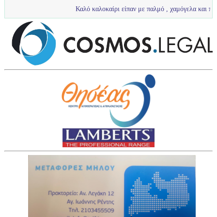
Καλό καλοκαίρι είπαν με παλμό , χαμόγελα και πολύ νερό τα πιτ