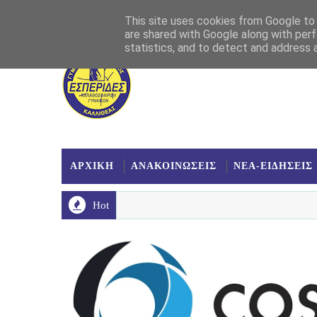
Αρχική
Σχετικά
Επικοινωνία
Χάρτης
This site uses cookies from Google to d
are shared with Google along with perf
statistics, and to detect and address 
ΑΡΧΙΚΗ
ΑΝΑΚΟΙΝΩΣΕΙΣ
ΝΕΑ-ΕΙΔΗΣΕΙΣ
Hot