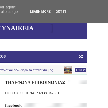
user-agent
erate usage
LEARN MORE
GOT IT
ΚΑΛΛΙΘΕΑΣ
ΓΥΝΑΙΚΕΙΑ
ΟΜΑΔΑ
ΜΠΑΣΚΕΤ
EOS
ολύ νερό τα πιτσιρίκια μας ...
LOUTRAKI SPRING
U12 :Πολύ καλ
ΤΗΛΕΦΩΝΑ ΕΠΙΚΟΙΝΩΝΙΑΣ
ΓΙΩΡΓΟΣ ΚΟΣΚΙΝΑΣ : 6938 042001
facebook