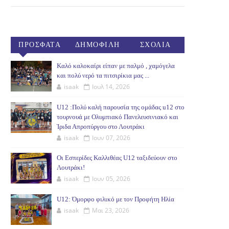
ΠΡΟΣΦΑΤΑ
ΔΗΜΟΦΙΛΗ
ΣΧΟΛΙΑ
(30ΗΜ)
Καλό καλοκαίρι είπαν με παλμό , χαμόγελα
και πολύ νερό τα πιτσιρίκια μας ...
isaak
Ιουλ 14, 2026
U12 :Πολύ καλή παρουσία της ομάδας u12 στο
τουρνουά με Ολυμπιακό Πανελευσινιακό και
Ίριδα Απροπύργου στο Λουτράκι
isaak
Ιουν 07, 2026
Οι Εσπερίδες Καλλιθέας U12 ταξιδεύουν στο
Λουτράκι!
isaak
Ιουν 05, 2026
U12: Όμορφο φιλικό με τον Προφήτη Ηλία
isaak
Μαι 23, 2026