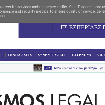
eliver its services and to analyze traffic. Your IP address and 
ormance and security metrics to ensure quality of service, gen
abuse.
ΓΣ ΕΣΠΕΡΙΔΕΣ
ΕΚΔΗΛΩΣΕΙΣ
ΣΥΝΕΝΤΕΥΞΕΙΣ
ΤΟΥΡΝΟΥΑ
VID
NEA
Καλό καλοκαίρι είπαν με παλμό , χαμόγελα και π