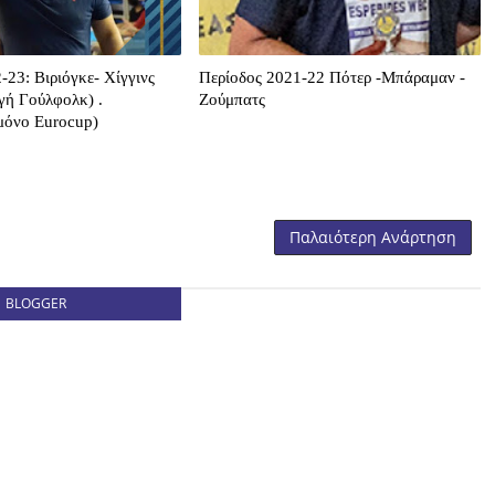
-23: Βιριόγκε- Χίγγινς
Περίοδος 2021-22 Πότερ -Μπάραμαν -
γή Γούλφολκ) .
Ζούμπατς
μόνο Eurocup)
Παλαιότερη Ανάρτηση
BLOGGER