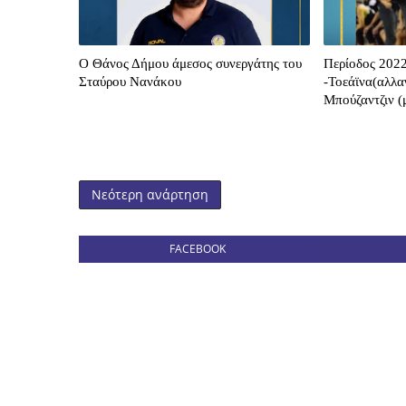
O Θάνος Δήμου άμεσος συνεργάτης του
Περίοδος 2022
Σταύρου Νανάκου
-Τοεάϊνα(αλλα
Μπούζαντζιν (
Νεότερη ανάρτηση
FACEBOOK