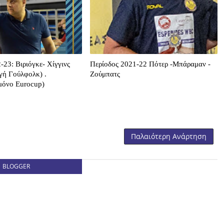
-23: Βιριόγκε- Χίγγινς
Περίοδος 2021-22 Πότερ -Μπάραμαν -
γή Γούλφολκ) .
Ζούμπατς
μόνο Eurocup)
Παλαιότερη Ανάρτηση
BLOGGER