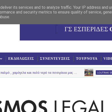
eliver its services and to analyze traffic. Your IP address and 
ormance and security metrics to ensure quality of service, gen
abuse.
ΓΣ ΕΣΠΕΡΙΔΕΣ
ΕΚΔΗΛΩΣΕΙΣ
ΣΥΝΕΝΤΕΥΞΕΙΣ
ΤΟΥΡΝΟΥΑ
VID
όγελα και πολύ νερό τα πιτσιρίκια μας ...
LOUTRAKI SPRING
U12