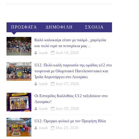
ΠΡΟΣΦΑΤΑ
ΔΗΜΟΦΙΛΗ
ΣΧΟΛΙΑ
(30ΗΜ)
Καλό καλοκαίρι είπαν με παλμό , χαμόγελα
και πολύ νερό τα πιτσιρίκια μας ...
isaak
Ιουλ 14, 2026
U12 :Πολύ καλή παρουσία της ομάδας u12 στο
τουρνουά με Ολυμπιακό Πανελευσινιακό και
Ίριδα Απροπύργου στο Λουτράκι
isaak
Ιουν 07, 2026
Οι Εσπερίδες Καλλιθέας U12 ταξιδεύουν στο
Λουτράκι!
isaak
Ιουν 05, 2026
U12: Όμορφο φιλικό με τον Προφήτη Ηλία
isaak
Μαι 23, 2026