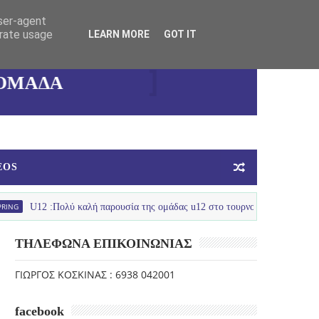
user-agent
ΓΥΝΑΙΚΕΙΑ
erate usage
LEARN MORE
GOT IT
ΟΜΑΔΑ
ΜΠΑΣΚΕΤ
EOS
 :Πολύ καλή παρουσία της ομάδας u12 στο τουρνουά με Ολυμπιακό Πανελευσ
ΤΗΛΕΦΩΝΑ ΕΠΙΚΟΙΝΩΝΙΑΣ
ΓΙΩΡΓΟΣ ΚΟΣΚΙΝΑΣ : 6938 042001
facebook