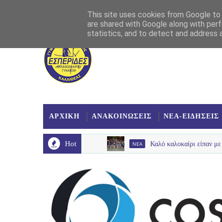
Αρχική
Σχετικά
Επικοινωνία
Χάρτης
This site uses cookies from Google to d
are shared with Google along with perf
statistics, and to detect and address 
ΑΡΧΙΚΗ
ΑΝΑΚΟΙΝΩΣΕΙΣ
ΝΕΑ-ΕΙΔΗΣΕΙΣ
Hot
NEA
Καλό καλοκαίρι είπαν με παλμό , χαμ