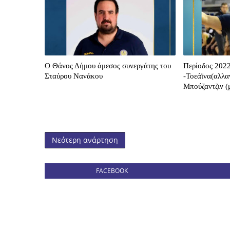
O Θάνος Δήμου άμεσος συνεργάτης του
Περίοδος 2022
Σταύρου Νανάκου
-Τοεάϊνα(αλλα
Μπούζαντζιν (
Νεότερη ανάρτηση
FACEBOOK