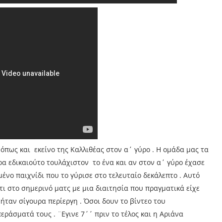
όπως και εκείνο της Καλλιθέας στον α΄ γύρο . Η ομάδα μας τα
υρα εδικαιούτο τουλάχιστον το ένα και αν στον α΄ γύρο έχασε
μένο παιχνίδι που το γύρισε στο τελευταίο δεκάλεπτο . Αυτό
ότι στο σημερινό ματς με μια διαιτησία που πραγματικά είχε
ήταν σίγουρα περίεργη . Όσοι δουν το βίντεο του
ράσματά τους . ¨Εγινε 7΄΄ πριν το τέλος και η Αριάνα