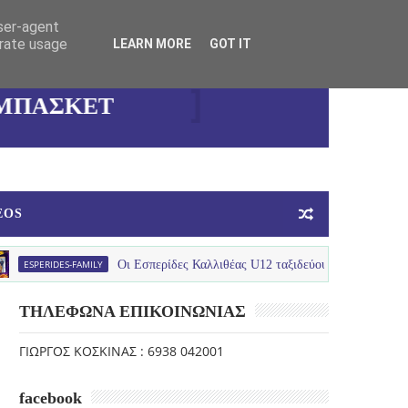
user-agent
ΓΥΝΑΙΚΕΙΑ
erate usage
LEARN MORE
GOT IT
ΟΜΑΔΑ
ΜΠΑΣΚΕΤ
EOS
DES-FAMILY
Οι Εσπερίδες Καλλιθέας U12 ταξιδεύουν στο Λουτράκι!
ΤΗΛΕΦΩΝΑ ΕΠΙΚΟΙΝΩΝΙΑΣ
ΓΙΩΡΓΟΣ ΚΟΣΚΙΝΑΣ : 6938 042001
facebook