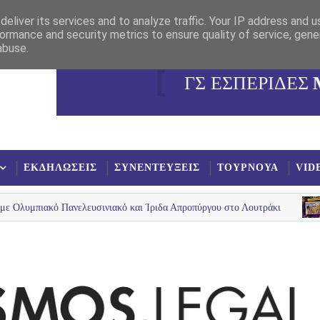
eliver its services and to analyze traffic. Your IP address and 
ormance and security metrics to ensure quality of service, gen
abuse.
ΓΣ ΕΣΠΕΡΙΔΕΣ
ΕΚΔΗΛΩΣΕΙΣ
ΣΥΝΕΝΤΕΥΞΕΙΣ
ΤΟΥΡΝΟΥΑ
VID
ακό Πανελευσινιακό και Ίριδα Απροπύργου στο Λουτράκι
ESPERI