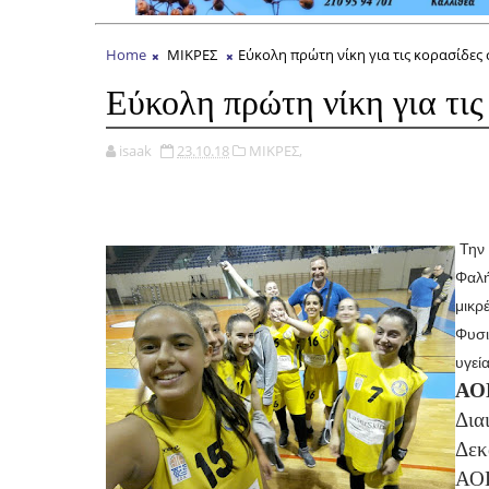
Home
ΜΙΚΡΕΣ
Εύκολη πρώτη νίκη για τις κορασίδες
Εύκολη πρώτη νίκη για τι
isaak
23.10.18
ΜΙΚΡΕΣ,
Την 
Φαλή
μικρ
Φυσι
υγεία
ΑΟ
Δια
Δεκ
ΑΟ