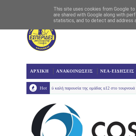
Αρχική
Σχετικά
Επικοινωνία
Χάρτης
This site uses cookies from Google to d
are shared with Google along with perf
statistics, and to detect and address 
ΑΡΧΙΚΗ
ΑΝΑΚΟΙΝΩΣΕΙΣ
ΝΕΑ-ΕΙΔΗΣΕΙΣ
Hot
 SPRING
U12 :Πολύ καλή παρουσία της ομάδας u12 στο τουρνουά με Ολυμπι