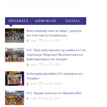
ΠΡΟΣΦΑΤΑ
ΔΗΜΟΦΙΛΗ
ΣΧΟΛΙΑ
(30ΗΜ)
Καλό καλοκαίρι είπαν με παλμό , χαμόγελα
και πολύ νερό τα πιτσιρίκια μας ...
isaak
Ιουλ 14, 2026
U12 :Πολύ καλή παρουσία της ομάδας u12 στο
τουρνουά με Ολυμπιακό Πανελευσινιακό και
Ίριδα Απροπύργου στο Λουτράκι
isaak
Ιουν 07, 2026
Οι Εσπερίδες Καλλιθέας U12 ταξιδεύουν στο
Λουτράκι!
isaak
Ιουν 05, 2026
U12: Όμορφο φιλικό με τον Προφήτη Ηλία
isaak
Μαι 23, 2026