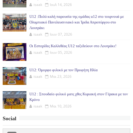
isaak
Ιουλ 14, 2026
U12 :Πολύ καλή παρουσία της ομάδας u12 στο τουρνουά με
Ολυμπιακό Πανελευσινιακό και Ίριδα Απροπύργου στο
Λουτράκι
isaak
Ιουν 07, 2026
Οι Εσπερίδες Καλλιθέας U12 ταξιδεύουν στο Λουτράκι!
isaak
Ιουν 05, 2026
U12: Όμορφο φιλικό με τον Προφήτη Ηλία
isaak
Μαι 23, 2026
U12 : Σπουδαίο φιλικό ματς χθες Κυριακή στον Γέρακα με τον
Κρόνο
isaak
Μαι 10, 2026
Social