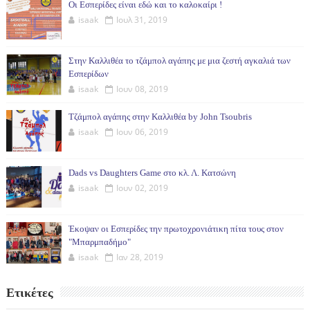
Οι Εσπερίδες είναι εδώ και το καλοκαίρι !
isaak
Ιουλ 31, 2019
Στην Καλλιθέα το τζάμπολ αγάπης με μια ζεστή αγκαλιά των
Εσπερίδων
isaak
Ιουν 08, 2019
Τζάμπολ αγάπης στην Καλλιθέα by John Tsoubris
isaak
Ιουν 06, 2019
Dads vs Daughters Game στο κλ. Λ. Κατσώνη
isaak
Ιουν 02, 2019
Έκοψαν οι Εσπερίδες την πρωτοχρονιάτικη πίτα τους στον
"Μπαρμπαδήμο"
isaak
Ιαν 28, 2019
Ετικέτες