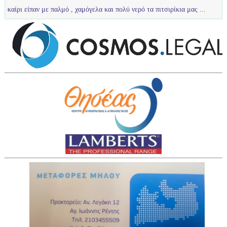
ν με παλμό , χαμόγελα και πολύ νερό τα πιτσιρίκια μας ...
U12 :Πολύ κα