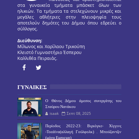
στα γυναικεία τμήματα μπάσκετ όλων των
ηλικιών. Τα τμήματα τα στελεχώνουν μικρές και
μεγάλες αθλήτριες στην πλειοψηφία τους
αποτελούν δημότες του Δήμου όπου εδρεύει ο
σύλλογος.
Διεύθυνση:
Μίλωνος και Χαρίλαου Τρικούπη
Κλειστό Γυμναστήριο Έσπερου
Καλλιθέα Πειραιάς.
ΓΥΝΑΙΚΕΣ
O Θάνος Δήμου άμεσος συνεργάτης του
Σταύρου Νανάκου
isaak
Σεπτ 08, 2025
Περίοδος 2022-23: Βιριόγκε- Χίγγινς
-Τοεάϊνα(αλλαγή Γούλφολκ) . Μπούζαντζιν
(μόνο Eurocup)