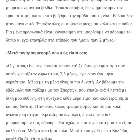
μπορέσω να ανταπεξέλθω . Έπαιξα ακριβώς όπως ήμουν πριν τον
τραυματισμό, όποτε αυτό βοήθησε την ομάδα μου τη νίκη. Βέβαια δεν
ήταν μόνο αυτό. Έπαιξαν όλες οι συμπαίκτριες μου καλά και με πάθος.
Για μένα προσωπικά είναι ικανοποίηση ότι μπορέσαμε να πάρουμε το
διπλό κι εγώ επανήλθα στο επίπεδο που ήμουν πριν 2 μήνες».
-Μετά τον τραυματισμό σου πώς είσαι εσύ;
«Ο γιατρός είπε πως έσπασα τα κοντέρ! Σε έναν τραυματισμό σαν
αυτόν χρειαζόταν γύρω στους 2,5 μήνες, εγώ στον ένα μήνα
περπάτησα. Μέρα με τη μέρα γίνομαι πιο δυνατή. Αν βάλουμε την
εβδομάδα που παίξαμε με τον Σπορτιγκ, που έπαιζα ανά 4 λεπτά με
δική μου ευθύνη, στη συνέχεια κάθε μέρα είμαι και καλύτερα, είμαι
και πιο δυνατή. Ήταν ένας κακός τραυματισμός και σε μια κακή
αγωνιστική στιγμή. Χρειαζόμασταν άλλες 3 νίκες, που δεν
μπορούσαμε να τις πάρουμε. Ευτυχώς, πίεσα τον εαυτό μου και είμαι
καλά τώρα. Μπήκα και είμαι καλά. Μετά το παιχνίδι με τα Καλύβια,
κατάλαβα ότι είμαι καλά».