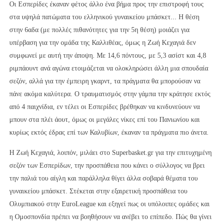
Οι Εσπερίδες έκαναν φέτος άλλο ένα βήμα προς την επιστροφή τους
στα υψηλά πατώματα του ελληνικού γυναικείου μπάσκετ... Η θέση
στην 6αδα (με πολλές πιθανότητες για την 5η θέση) μοιάζει για
υπέρβαση για την ομάδα της Καλλιθέας, όμως η Ζωή Κεχαγιά δεν
συμφωνεί με αυτή την άποψη. Με 14,6 πόντους, με 5,3 ασίστ και 4,8
ριμπάουντ ανά αγώνα ετοιμάζεται να ολοκληρώσει άλλη μια σπουδαία
σεζόν, αλλά για την έμπειρη γκαρντ, τα πράγματα θα μπορούσαν να
πάνε ακόμα καλύτερα. Ο τραυματισμός στην γάμπα την κράτησε εκτός
από 4 παιχνίδια, εν τέλει οι Εσπερίδες βρέθηκαν να κινδυνεύουν να
μπουν στα πλέι άουτ, όμως οι μεγάλες νίκες επί του Πανιωνίου και
κυρίως εκτός έδρας επί των Καλυβίων, έκαναν τα πράγματα πιο άνετα.
Η Ζωή Κεχαγιά, λοιπόν, μιλάει στο Superbasket.gr για την επιτυχημένη
σεζόν των Εσπερίδων, την προσπάθεια που κάνει ο σύλλογος να βρει
την παλιά του αίγλη και παράλληλα θίγει άλλα σοβαρά θέματα του
γυναικείου μπάσκετ. Στέκεται στην εξαιρετική προσπάθεια του
Ολυμπιακού στην EuroLeague και εξηγεί πως οι υπόλοιπες ομάδες και
η Ομοσπονδία πρέπει να βοηθήσουν να ανέβει το επίπεδο. Πώς θα γίνει