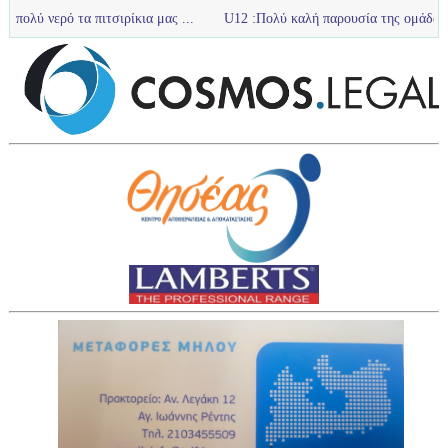
πιτσιρίκια μας ...
U12 :Πολύ καλή παρουσία της ομάδας u12 στο τουρν