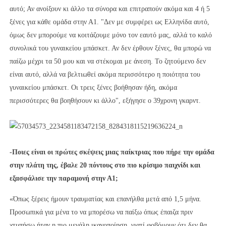
αυτό; Αν ανοίξουν κι άλλο τα σύνορα και επιτραπούν ακόμα και 4 ή 5
ξένες για κάθε ομάδα στην Α1. "Δεν με συμφέρει ως Ελληνίδα αυτό,
όμως δεν μπορούμε να κοιτάζουμε μόνο τον εαυτό μας, αλλά το καλό
συνολικά του γυναικείου μπάσκετ. Αν δεν έρθουν ξένες, θα μπορώ να
παίζω μέχρι τα 50 μου και να στέκομαι με άνεση. Το ζητούμενο δεν
είναι αυτό, αλλά να βελτιωθεί ακόμα περισσότερο η ποιότητα του
γυναικείου μπάσκετ. Οι τρεις ξένες βοήθησαν ήδη, ακόμα
περισσότερες θα βοηθήσουν κι άλλο", εξήγησε ο 39χρονη γκαρντ.
-Ποιες είναι οι πρώτες σκέψεις μιας παίκτριας που πήρε την ομάδα
στην πλάτη της, έβαλε 20 πόντους στο πιο κρίσιμο παιχνίδι και
εξασφάλισε την παραμονή στην Α1;
«Όπως ξέρεις ήμουν τραυματίας και επανήλθα μετά από 1,5 μήνα.
Προσωπικά για μένα το να μπορέσω να παίξω όπως έπαιζα πριν
χτυπήσω ήταν η πιο μεγάλη ικανοποίηση, γιατί φοβόμουν ότι δεν θα