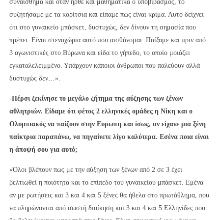
συναίσθημα και όταν ήρθε και μαθηματικά ο υποβιβασμός, το
συζητήσαμε με τα κορίτσια και είπαμε πως είναι κρίμα. Αυτό δείχνει
ότι στο γυναικείο μπάσκετ, δυστυχώς, δεν δίνουν τη σημασία που
πρέπει. Είναι στεναχώρια αυτό που αισθάνομαι. Παίξαμε και πριν από
3 αγωνιστικές στο Βύρωνα και είδα το γήπεδο, το οποίο μοιάζει
εγκαταλελειμμένο. Υπάρχουν κάποιοι άνθρωποι που παλεύουν αλλά
δυστυχώς δεν…».
-Πέρσι ξεκίνησε το μεγάλο ζήτημα της αύξησης των ξένων
αθλητριών. Είδαμε ότι φέτος 2 ελληνικές ομάδες η Νίκη και ο
Ολυμπιακός να παίζουν στην Ευρωπη και ίσως, αν είχανε μια ξένη
παίκτρια παραπάνω, να πηγαίνετε λίγο καλύτερα. Εσένα ποια είναι
η άποψή σου για αυτό;
«Όλοι βλέπουν πως με την αύξηση των ξένων από 2 σε 3 έχει
βελτιωθεί η ποιότητα και το επίπεδο του γυναικείου μπάσκετ. Εμένα
αν με ρωτήσεις και 3 και 4 και 5 ξένες θα ήθελα στο πρωτάθλημα, που
να πληρώνονται από σωστή διοίκηση και 3 και 4 και 5 Ελληνίδες που