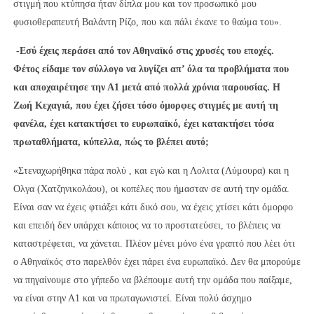
στιγμή που κτύπησα ήταν δίπλα μου και τον προσωπικό μου
φυσιοθεραπευτή Βαλάντη Ρίζο, που και πάλι έκανε το θαύμα του».
-Εσύ έχεις περάσει από τον Αθηναϊκό στις χρυσές του εποχές.
Φέτος είδαμε τον σύλλογο να λυγίζει απ’ όλα τα προβλήματα που
και αποχαιρέτησε την Α1 μετά από πολλά χρόνια παρουσίας. Η
Ζωή Κεχαγιά, που έχει ζήσει τόσο όμορφες στιγμές με αυτή τη
φανέλα, έχει κατακτήσει το ευρωπαϊκό, έχει κατακτήσει τόσα
πρωταθλήματα, κύπελλα, πώς το βλέπει αυτό;
«Στεναχωρήθηκα πάρα πολύ , και εγώ και η Λολιτα (Λύμουρα) και η
Ολγα (Χατζηνικολάου), οι κοπέλες που ήμασταν σε αυτή την ομάδα.
Είναι σαν να έχεις φτιάξει κάτι δικό σου, να έχεις χτίσει κάτι όμορφο
και επειδή δεν υπάρχει κάποιος να το προστατεύσει, το βλέπεις να
καταστρέφεται, να χάνεται. Πλέον μένει μόνο ένα γραπτό που λέει ότι
ο Αθηναϊκός στο παρελθόν έχει πάρει ένα ευρωπαϊκό. Δεν θα μπορούμε
να πηγαίνουμε στο γήπεδο να βλέπουμε αυτή την ομάδα που παίξαμε,
να είναι στην Α1 και να πρωταγωνιστεί. Είναι πολύ άσχημο