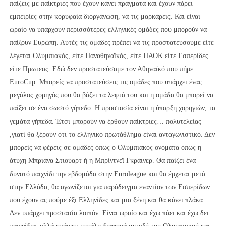
παίζεις με παίκτριες που έχουν κάνει πράγματα και έχουν πάρει
εμπειρίες στην κορυφαία διοργάνωση, να τις μαρκάρεις. Και είναι
ωραίο να υπάρχουν περισσότερες ελληνικές ομάδες που μπορούν να
παίξουν Ευρώπη. Αυτές τις ομάδες πρέπει να τις προστατεύσουμε είτε
λέγεται Ολυμπιακός, είτε Παναθηναϊκός, είτε ΠΑΟΚ είτε Εσπερίδες
είτε Πρωτεας. Εδώ δεν προστατεύσαμε τον Αθηναϊκό που πήρε
EuroCup. Μπορείς να προστατεύσεις τις ομάδες που υπάρχει ένας
μεγάλος χορηγός που θα βάζει τα λεφτά του και η ομάδα θα μπορεί να
παίξει σε ένα σωστό γήπεδο. Η προστασία είναι η ύπαρξη χορηγιών, τα
γεμάτα γήπεδα. Έτσι μπορούν να έρθουν παίκτριες… πολυτελείας
,γιατί θα ξέρουν ότι το ελληνικό πρωτάθλημα είναι ανταγωνιστικό. Δεν
μπορείς να φέρεις σε ομάδες όπως ο Ολυμπιακός ονόματα όπως η
άτυχη Μπριάνα Στιούαρτ ή η Μπρίντνεϊ Γκράινερ. Θα παίζει ένα
δυνατό παιχνίδι την εβδομάδα στην Euroleague και θα έρχεται μετά
στην Ελλάδα, θα αγωνίζεται για παράδειγμα εναντίον των Εσπερίδων
που έχουν ας πούμε έξι Ελληνίδες και μια ξένη και θα κάνει πλάκα.
Δεν υπάρχει προστασία λοιπόν. Είναι ωραίο και έχω πάει και έχω δει