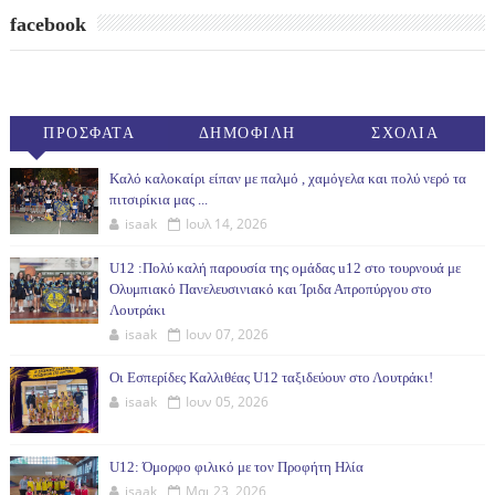
facebook
ΠΡΟΣΦΑΤΑ
ΔΗΜΟΦΙΛΗ
ΣΧΟΛΙΑ
(30ΗΜ)
Καλό καλοκαίρι είπαν με παλμό , χαμόγελα και πολύ νερό τα
πιτσιρίκια μας ...
isaak
Ιουλ 14, 2026
U12 :Πολύ καλή παρουσία της ομάδας u12 στο τουρνουά με
Ολυμπιακό Πανελευσινιακό και Ίριδα Απροπύργου στο
Λουτράκι
isaak
Ιουν 07, 2026
Οι Εσπερίδες Καλλιθέας U12 ταξιδεύουν στο Λουτράκι!
isaak
Ιουν 05, 2026
U12: Όμορφο φιλικό με τον Προφήτη Ηλία
isaak
Μαι 23, 2026