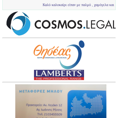
Καλό καλοκαίρι είπαν με παλμό , χαμόγελα και πολύ νερό τα π