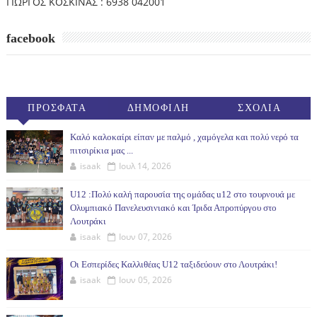
ΓΙΩΡΓΟΣ ΚΟΣΚΙΝΑΣ : 6938 042001
facebook
ΠΡΟΣΦΑΤΑ
ΔΗΜΟΦΙΛΗ
ΣΧΟΛΙΑ
(30ΗΜ)
Καλό καλοκαίρι είπαν με παλμό , χαμόγελα και πολύ νερό τα
πιτσιρίκια μας ...
isaak
Ιουλ 14, 2026
U12 :Πολύ καλή παρουσία της ομάδας u12 στο τουρνουά με
Ολυμπιακό Πανελευσινιακό και Ίριδα Απροπύργου στο
Λουτράκι
isaak
Ιουν 07, 2026
Οι Εσπερίδες Καλλιθέας U12 ταξιδεύουν στο Λουτράκι!
isaak
Ιουν 05, 2026