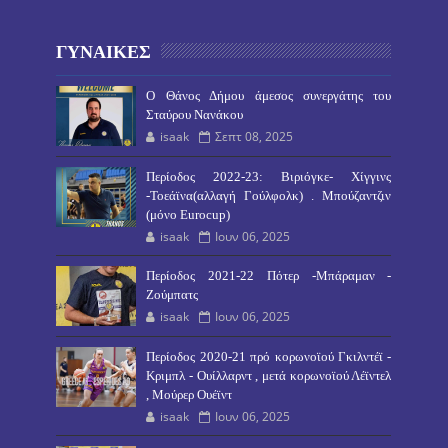
ΓΥΝΑΙΚΕΣ
O Θάνος Δήμου άμεσος συνεργάτης του
Σταύρου Νανάκου
isaak
Σεπτ 08, 2025
Περίοδος 2022-23: Βιριόγκε- Χίγγινς
-Τοεάϊνα(αλλαγή Γούλφολκ) . Μπούζαντζιν
(μόνο Eurocup)
isaak
Ιουν 06, 2025
Περίοδος 2021-22 Πότερ -Μπάραμαν -
Ζούμπατς
isaak
Ιουν 06, 2025
Περίοδος 2020-21 πρό κορωνοϊού Γκιλντέϊ -
Κριμπλ - Ουίλλαρντ , μετά κορωνοϊού Λέϊντελ
, Μούρερ Ουέϊντ
isaak
Ιουν 06, 2025