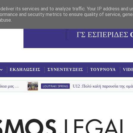
eliver its services and to analyze traffic. Your IP address and 
ormance and security metrics to ensure quality of service, gen
abuse.
ΓΣ ΕΣΠΕΡΙΔΕΣ
ΕΚΔΗΛΩΣΕΙΣ
ΣΥΝΕΝΤΕΥΞΕΙΣ
ΤΟΥΡΝΟΥΑ
VID
LOUTRAKI SPRING
U12 :Πολύ καλή παρουσία της ομάδας u12 στο