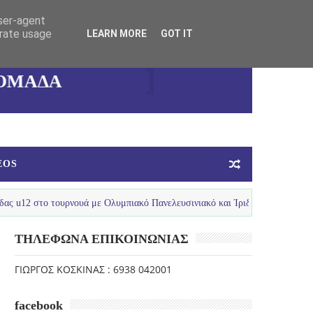
user-agent
erate usage
LEARN MORE
GOT IT
ΚΑΛΛΙΘΕΑΣ
ΓΥΝΑΙΚΕΙΑ
ΟΜΑΔΑ
ΜΠΑΣΚΕΤ
EOS
 τουρνουά με Ολυμπιακό Πανελευσινιακό και Ίριδα Απροπύργου στο Λουτρά
ΤΗΛΕΦΩΝΑ ΕΠΙΚΟΙΝΩΝΙΑΣ
ΓΙΩΡΓΟΣ ΚΟΣΚΙΝΑΣ : 6938 042001
facebook