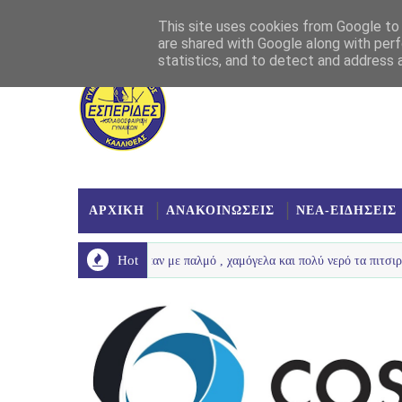
Αρχική
Σχετικά
Επικοινωνία
Χάρτης
This site uses cookies from Google to d
are shared with Google along with perf
statistics, and to detect and address 
ΑΡΧΙΚΗ
ΑΝΑΚΟΙΝΩΣΕΙΣ
ΝΕΑ-ΕΙΔΗΣΕΙΣ
Hot
αλό καλοκαίρι είπαν με παλμό , χαμόγελα και πολύ νερό τα πιτσιρίκια μας ...