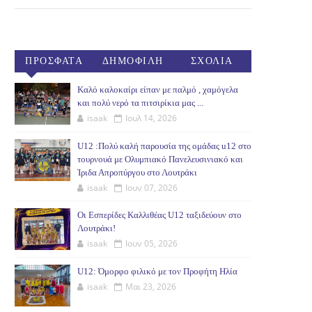
ΠΡΟΣΦΑΤΑ
ΔΗΜΟΦΙΛΗ
ΣΧΟΛΙΑ
(30ΗΜ)
Καλό καλοκαίρι είπαν με παλμό , χαμόγελα
και πολύ νερό τα πιτσιρίκια μας ...
isaak
Ιουλ 14, 2026
U12 :Πολύ καλή παρουσία της ομάδας u12 στο
τουρνουά με Ολυμπιακό Πανελευσινιακό και
Ίριδα Απροπύργου στο Λουτράκι
isaak
Ιουν 07, 2026
Οι Εσπερίδες Καλλιθέας U12 ταξιδεύουν στο
Λουτράκι!
isaak
Ιουν 05, 2026
U12: Όμορφο φιλικό με τον Προφήτη Ηλία
isaak
Μαι 23, 2026