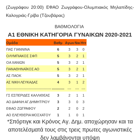
(Ζωγράφου 20:00) ΕΦΑΟ Ζωγράφου-Ολυμπιακός Μηλαπίδης-
Καλογριάς-Γρίβα (Τζουβάρας)
ΒΑΘΜΟΛΟΓΙΑ
Α1 ΕΘΝΙΚΗ ΚΑΤΗΓΟΡΙΑ ΓΥΝΑΙΚΩΝ 2020-2021
Ομάδα
Βαθμ
Αγων
Νικ
Ηττ
ΠΑΣ ΓΙΑΝΝΙΝΑ
6
3
3
0
ΟΛΥΜΠΙΑΚΟΣ ΣΦΠ
5
3
2
1
ΟΑ ΧΑΝΙΩΝ
5
3
2
1
ΠΑΝΑΘΗΝΑΪΚΟΣ ΑΟ
5
3
2
1
ΑΣ ΠΑΟΚ
5
3
2
1
ΑΣ ΝΙΚΗ ΛΕΥΚΑΔΑΣ
4
3
1
2
------------------------------------
----------
---
---
---
ΓΣ ΕΣΠΕΡΙΔΕΣ ΚΑΛΛΙΘΕΑΣ
3
2
1
1
ΑΟ ΔΑΦΝΗ ΑΓ.ΔΗΜΗΤΡΙΟΥ
3
3
0
3
ΕΦΑΟ ΖΩΓΡΑΦΟΥ
2
2
0
2
ΑΟ ΕΛΕΥΘΕΡΙΑ ΜΟΣΧΑΤΟΥ
1
1
0
1
*Σπόρτιγκ και Κρόνος Αγ. Δημ. αποχώρησαν και τα
αποτελέσματά τους στις τρεις πρωτες αγωνιστικές
δεν λαμβάνονται υπόψη