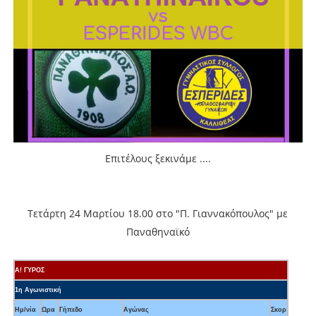
Επιτέλους ξεκινάμε ....
Τετάρτη 24 Μαρτίου 18.00 στο "Π. Γιαννακόπουλος" με
Παναθηναϊκό
Α! ΓΥΡΟΣ
1η Αγωνιστική
Ημ/νία
Ωρα
Γήπεδο
Αγώνας
Σκορ