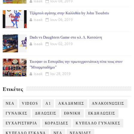
isaak
Ιουν 08, 2019
Τζάμπολ αγάπης στην Καλλιθέα by John Tsoubris
isaak
Ιουν 06, 2019
Dads vs Daughters Game στο κλ. Λ. Κατσώνη
isaak
Ιουν 02, 2019
Έκοψαν οι Εσπερίδες την πρωτοχρονιάτικη πίτα τους στον
"Μπαρμπαδήμο"
isaak
Ιαν 28, 2019
Ετικέτες
NEA
VIDEOS
Α1
ΑΚΑΔΗΜΙΕΣ
ΑΝΑΚΟΙΝΩΣΕΙΣ
ΓΥΝΑΙΚΕΣ
ΔΗΛΩΣΕΙΣ
ΕΘΝΙΚΗ
ΕΚΔΗΛΩΣΕΙΣ
ΕΥΧΑΡΙΣΤΗΡΙΑ
ΚΟΡΑΣΙΔΕΣ
ΚΥΠΕΛΛΟ ΓΥΝΑΙΚΕΣ
ΚΥΠΕΛΛΟ ΕΣΚΑΝΑ
ΝΕΑ
ΝΕΑΝΙΔΕΣ