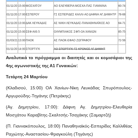
01/11/20
15:00
ΜΟΣΧΑΤΟΥ
ΑΟ ΕΛΕΥΘΕΡΙΑ ΜΟΣΧΑ-ΠΑΣ ΓΙΑΝΝΙΝΑ
60-74
01/11/20
17:00
ΕΣΠΕΡΟΥ
ΓΣ ΕΣΠΕΡΙΔΕΣ ΚΑΛΛΙ-ΑΟ ΔΑΦΝΗ ΑΓ.ΔΗΜΗΤΡ
78-68
01/11/20
13:00
ΔΑΚ ΛΕΥΚΑΔΑΣ
ΑΣ ΝΙΚΗ ΛΕΥΚΑΔΑΣ-ΠΑΝΑΘΗΝΑΪΚΟΣ ΑΟ
64-71
01/11/20
15:00
ΣΕΦ ΑΙΘ.5
ΟΛΥΜΠΙΑΚΟΣ ΣΦΠ-ΟΑ ΧΑΝΙΩΝ
85-75
01/03/21
13:00
ΠΑΟΚ
ΑΣ ΠΑΟΚ-ΕΦΑΟ ΖΩΓΡΑΦΟΥ
72-56
01/11/20
14:00
ΣΠΟΡΤΙΓΚ
ΑΟ ΣΠΟΡΤΙΓΚ-ΓΣ ΚΡΟΝΟΣ ΑΓ.ΔΗΜΗΤ
Αναλυτικά το πρόγραμμα οι διαιτητές και οι κομισάριοι της
4ης αγωνιστικής της Α1 Γυναικών:
Τετάρτη 24 Μαρτίου
(Κλαδισού, 15:00) ΟΑ Χανίων-Νίκη Λευκάδας Σπυρόπουλος-
Αργυρούδης-Τηγάνης (Πετράκης)
(Αγ. Δημητρίου, 17:00): Δάφνη Αγ. Δημητρίου-Ελευθερία
Μοσχάτου Καραβίτης-Σκαλτσής-Τσαχάκης (Σαμαρτζή)
(Π. Γιαννακόπουλος, 18:00) Παναθηναϊκός-Εσπερίδες Καλλιθέας
Ραχιώτης-Αναστασίου-Φραγκούλη (Τηγάνης)