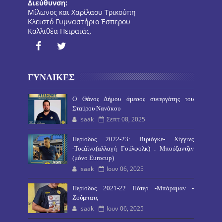
Διεύθυνση:
Μίλωνος και Χαρίλαου Τρικούπη
Κλειστό Γυμναστήριο Έσπερου
Καλλιθέα Πειραιάς.
ΓΥΝΑΙΚΕΣ
O Θάνος Δήμου άμεσος συνεργάτης του
Σταύρου Νανάκου
isaak
Σεπτ 08, 2025
Περίοδος 2022-23: Βιριόγκε- Χίγγινς
-Τοεάϊνα(αλλαγή Γούλφολκ) . Μπούζαντζιν
(μόνο Eurocup)
isaak
Ιουν 06, 2025
Περίοδος 2021-22 Πότερ -Μπάραμαν -
Ζούμπατς
isaak
Ιουν 06, 2025