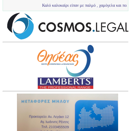
Καλό καλοκαίρι είπαν με παλμό , χαμόγελα και πολύ νερό τα πιτσιρ