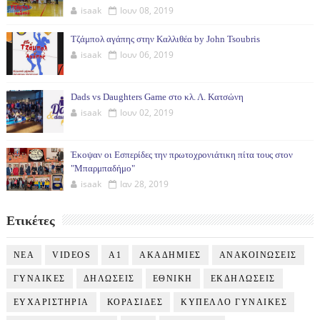
isaak
Ιουν 08, 2019
Τζάμπολ αγάπης στην Καλλιθέα by John Tsoubris
isaak
Ιουν 06, 2019
Dads vs Daughters Game στο κλ. Λ. Κατσώνη
isaak
Ιουν 02, 2019
Έκοψαν οι Εσπερίδες την πρωτοχρονιάτικη πίτα τους στον
"Μπαρμπαδήμο"
isaak
Ιαν 28, 2019
Ετικέτες
NEA
VIDEOS
Α1
ΑΚΑΔΗΜΙΕΣ
ΑΝΑΚΟΙΝΩΣΕΙΣ
ΓΥΝΑΙΚΕΣ
ΔΗΛΩΣΕΙΣ
ΕΘΝΙΚΗ
ΕΚΔΗΛΩΣΕΙΣ
ΕΥΧΑΡΙΣΤΗΡΙΑ
ΚΟΡΑΣΙΔΕΣ
ΚΥΠΕΛΛΟ ΓΥΝΑΙΚΕΣ