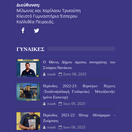
Διεύθυνση:
Μίλωνος και Χαρίλαου Τρικούπη
Κλειστό Γυμναστήριο Έσπερου
Καλλιθέα Πειραιάς.
ΓΥΝΑΙΚΕΣ
O Θάνος Δήμου άμεσος συνεργάτης του
Σταύρου Νανάκου
isaak
Σεπτ 08, 2025
Περίοδος 2022-23: Βιριόγκε- Χίγγινς
-Τοεάϊνα(αλλαγή Γούλφολκ) . Μπούζαντζιν
(μόνο Eurocup)
isaak
Ιουν 06, 2025
Περίοδος 2021-22 Πότερ -Μπάραμαν -
Ζούμπατς
isaak
Ιουν 06, 2025