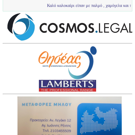
Καλό καλοκαίρι είπαν με παλμό , χαμόγελα και πολύ νερό τα πιτ