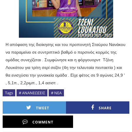
H απόφαση της διοίκησης και του προπονητή Σταύρου Νανάκου
να παραμείνει σε συντριπτικό βαθμό ο περσινός κορμός της
ομάδας συνεχίζεται . Συμφώνησε και η φόργουορντ Τζένη
Λουκάτου για τρίτη σερί σεζόν (4η την τελευταία πενταετία ) και
θα ενισχύσει την γυναικεία ομάδα . Eίχε φέτος σε 9 αγώνες 24,9 '
, 5,1π., 2,2ριμπ., 1,4 ασιστ .
Tags
# ΑΝΑΝΕΩΣΕΙΣ
# ΝΕΑ
TWEET
SHARE
COMMENT