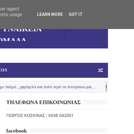
user-agent
erate usage
LEARN MORE
GOT IT
ΚΑΛΛΙΘΕΑΣ
ΓΥΝΑΙΚΕΙΑ
ΟΜΑΔΑ
ΜΠΑΣΚΕΤ
EOS
χαμόγελα και πολύ νερό τα πιτσιρίκια μας ...
LOUTRAKI SPRING
U
ΤΗΛΕΦΩΝΑ ΕΠΙΚΟΙΝΩΝΙΑΣ
ΓΙΩΡΓΟΣ ΚΟΣΚΙΝΑΣ : 6938 042001
facebook