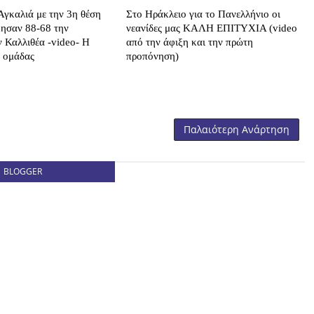
γκαλιά με την 3η θέση
Στο Ηράκλειο για το Πανελλήνιο οι
ίκησαν 88-68 την
νεανίδες μας ΚΑΛΗ ΕΠΙΤΥΧΙΑ (video
ν Καλλιθέα -video- H
από την άφιξη και την πρώτη
ς ομάδας
προπόνηση)
Παλαιότερη Ανάρτηση
BLOGGER