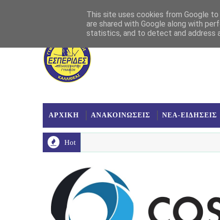
Αρχική
Σχετικά
Επικοινωνία
Χάρτης
This site uses cookies from Google to d
are shared with Google along with perf
statistics, and to detect and address 
ΑΡΧΙΚΗ
ΑΝΑΚΟΙΝΩΣΕΙΣ
ΝΕΑ-ΕΙΔΗΣΕΙΣ
Hot