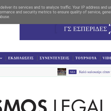
eliver its services and to analyze traffic. Your IP address and 
ormance and security metrics to ensure quality of service, gen
abuse.
ΓΣ ΕΣΠΕΡΙΔΕΣ
ΕΚΔΗΛΩΣΕΙΣ
ΣΥΝΕΝΤΕΥΞΕΙΣ
ΤΟΥΡΝΟΥΑ
VID
NEA
Καλό καλοκαίρι είπαν με παλμό , 