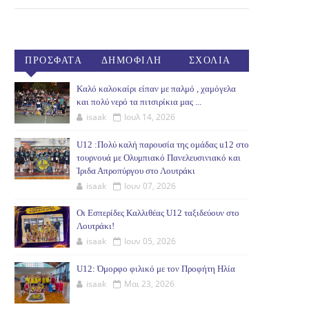
ΠΡΟΣΦΑΤΑ
ΔΗΜΟΦΙΛΗ
ΣΧΟΛΙΑ
(30ΗΜ)
Καλό καλοκαίρι είπαν με παλμό , χαμόγελα
και πολύ νερό τα πιτσιρίκια μας ...
isaak
Ιουλ 14, 2026
U12 :Πολύ καλή παρουσία της ομάδας u12 στο
τουρνουά με Ολυμπιακό Πανελευσινιακό και
Ίριδα Απροπύργου στο Λουτράκι
isaak
Ιουν 07, 2026
Οι Εσπερίδες Καλλιθέας U12 ταξιδεύουν στο
Λουτράκι!
isaak
Ιουν 05, 2026
U12: Όμορφο φιλικό με τον Προφήτη Ηλία
isaak
Μαι 23, 2026