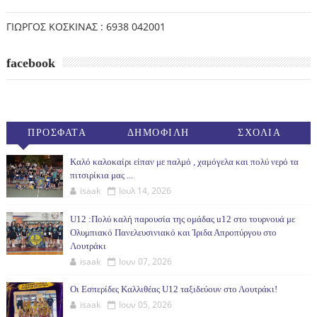
ΓΙΩΡΓΟΣ ΚΟΣΚΙΝΑΣ : 6938 042001
facebook
ΠΡΟΣΦΑΤΑ
ΔΗΜΟΦΙΛΗ
ΣΧΟΛΙΑ
(30ΗΜ)
Καλό καλοκαίρι είπαν με παλμό , χαμόγελα και πολύ νερό τα
πιτσιρίκια μας ...
isaak
Ιουλ 14, 2026
U12 :Πολύ καλή παρουσία της ομάδας u12 στο τουρνουά με
Ολυμπιακό Πανελευσινιακό και Ίριδα Απροπύργου στο
Λουτράκι
isaak
Ιουν 07, 2026
Οι Εσπερίδες Καλλιθέας U12 ταξιδεύουν στο Λουτράκι!
isaak
Ιουν 05, 2026