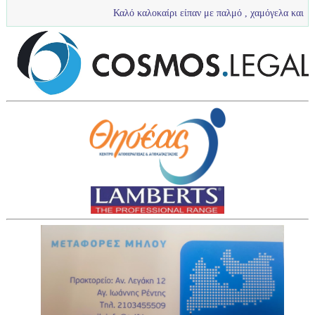
Καλό καλοκαίρι είπαν με παλμό , χαμόγελα και πολύ νερό τα π