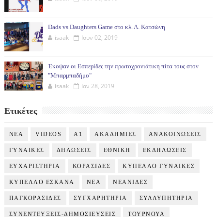
Dads vs Daughters Game στο κλ. Λ. Κατσώνη
isaak
Ιουν 02, 2019
Έκοψαν οι Εσπερίδες την πρωτοχρονιάτικη πίτα τους στον
"Μπαρμπαδήμο"
isaak
Ιαν 28, 2019
Ετικέτες
NEA
VIDEOS
Α1
ΑΚΑΔΗΜΙΕΣ
ΑΝΑΚΟΙΝΩΣΕΙΣ
ΓΥΝΑΙΚΕΣ
ΔΗΛΩΣΕΙΣ
ΕΘΝΙΚΗ
ΕΚΔΗΛΩΣΕΙΣ
ΕΥΧΑΡΙΣΤΗΡΙΑ
ΚΟΡΑΣΙΔΕΣ
ΚΥΠΕΛΛΟ ΓΥΝΑΙΚΕΣ
ΚΥΠΕΛΛΟ ΕΣΚΑΝΑ
ΝΕΑ
ΝΕΑΝΙΔΕΣ
ΠΑΓΚΟΡΑΣΙΔΕΣ
ΣΥΓΧΑΡΗΤΗΡΙΑ
ΣΥΛΛΥΠΗΤΗΡΙΑ
ΣΥΝΕΝΤΕΥΞΕΙΣ-ΔΗΜΟΣΙΕΥΣΕΙΣ
ΤΟΥΡΝΟΥΑ