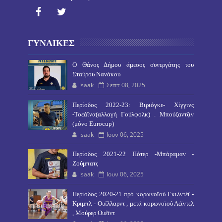
ΓΥΝΑΙΚΕΣ
O Θάνος Δήμου άμεσος συνεργάτης του
Σταύρου Νανάκου
isaak
Σεπτ 08, 2025
Περίοδος 2022-23: Βιριόγκε- Χίγγινς
-Τοεάϊνα(αλλαγή Γούλφολκ) . Μπούζαντζιν
(μόνο Eurocup)
isaak
Ιουν 06, 2025
Περίοδος 2021-22 Πότερ -Μπάραμαν -
Ζούμπατς
isaak
Ιουν 06, 2025
Περίοδος 2020-21 πρό κορωνοϊού Γκιλντέϊ -
Κριμπλ - Ουίλλαρντ , μετά κορωνοϊού Λέϊντελ
, Μούρερ Ουέϊντ