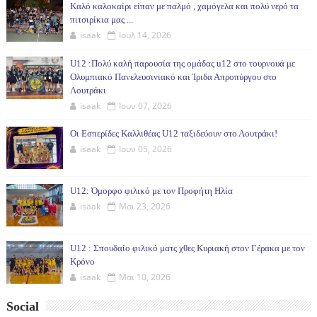
Καλό καλοκαίρι είπαν με παλμό , χαμόγελα και πολύ νερό τα
πιτσιρίκια μας ...
isaak
Ιουλ 14, 2026
U12 :Πολύ καλή παρουσία της ομάδας u12 στο τουρνουά με
Ολυμπιακό Πανελευσινιακό και Ίριδα Απροπύργου στο
Λουτράκι
isaak
Ιουν 07, 2026
Οι Εσπερίδες Καλλιθέας U12 ταξιδεύουν στο Λουτράκι!
isaak
Ιουν 05, 2026
U12: Όμορφο φιλικό με τον Προφήτη Ηλία
isaak
Μαι 23, 2026
U12 : Σπουδαίο φιλικό ματς χθες Κυριακή στον Γέρακα με τον
Κρόνο
isaak
Μαι 10, 2026
Social