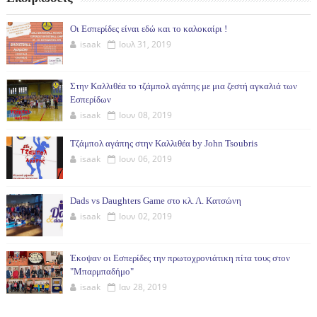
Οι Εσπερίδες είναι εδώ και το καλοκαίρι !
isaak
Ιουλ 31, 2019
Στην Καλλιθέα το τζάμπολ αγάπης με μια ζεστή αγκαλιά των
Εσπερίδων
isaak
Ιουν 08, 2019
Τζάμπολ αγάπης στην Καλλιθέα by John Tsoubris
isaak
Ιουν 06, 2019
Dads vs Daughters Game στο κλ. Λ. Κατσώνη
isaak
Ιουν 02, 2019
Έκοψαν οι Εσπερίδες την πρωτοχρονιάτικη πίτα τους στον
"Μπαρμπαδήμο"
isaak
Ιαν 28, 2019