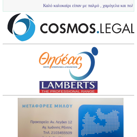
Καλό καλοκαίρι είπαν με παλμό , χαμόγελα και πολύ νερό τα πιτσιρί