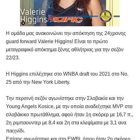
Η ομάδα μας ανακοινώνει την απόκτηση της 24χρονης
guard forward Valerie Higgins! Είναι το πρώτο
μεταγραφικό απόκτημα ξένης αθλήτριας για την σεζόν
22/23.
Η Higgins επιλέχτηκε στο WNBA draft του 2021 στο Νο.
25 από την New York Liberty.
Την περσινή σεζόν αγωνίστηκε στην Σλοβακία και την
Young Angels Kosice, με την οποία αναδείχτηκε MVP στο
σλοβάκικο πρωτάθλημα, αφού ήταν 1η σκόρερ με 16,7 π.,
2η ριμπαουντερ με 8,4 και 2η στα κλεψίματα με 3,1 ανα
παιχνίδι.
Επίσης αγωνίστηκε και στο EWBL όπου ήταν 2η σκόρερ