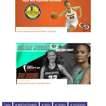
Tags
# ΜΕΤΑΓΡΑΦΕΣ
# ΝΕΑ
# ΞΕΝΗ
# HIGGINS