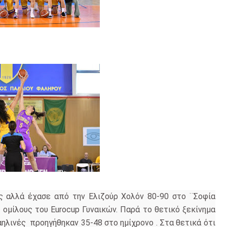
ς αλλά έχασε από την Ελιζούρ Χολόν 80-90 στο ¨Σοφία
ομίλους του Eurocup Γυναικών. Παρά το θετικό ξεκίνημα
ραηλινές προηγήθηκαν 35-48 στο ημίχρονο . Στα θετικά ότι