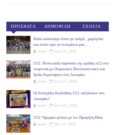
ΠΡΟΣΦΑΤΑ
ΔΗΜΟΦΙΛΗ
ΣΧΟΛΙΑ
(30ΗΜ)
Καλό καλοκαίρι είπαν με παλμό , χαμόγελα
και πολύ νερό τα πιτσιρίκια μας ...
isaak
Ιουλ 14, 2026
U12 :Πολύ καλή παρουσία της ομάδας u12 στο
τουρνουά με Ολυμπιακό Πανελευσινιακό και
Ίριδα Απροπύργου στο Λουτράκι
isaak
Ιουν 07, 2026
Οι Εσπερίδες Καλλιθέας U12 ταξιδεύουν στο
Λουτράκι!
isaak
Ιουν 05, 2026
U12: Όμορφο φιλικό με τον Προφήτη Ηλία
isaak
Μαι 23, 2026