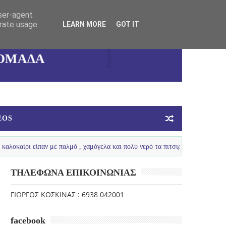
user-agent
ΚΑΛΛΙΘΕΑΣ
erate usage
LEARN MORE
GOT IT
ΓΥΝΑΙΚΕΙΑ
ΟΜΑΔΑ
ΜΠΑΣΚΕΤ
EOS
παν με παλμό , χαμόγελα και πολύ νερό τα πιτσιρίκια μας ...
LOU
ΤΗΛΕΦΩΝΑ ΕΠΙΚΟΙΝΩΝΙΑΣ
ΓΙΩΡΓΟΣ ΚΟΣΚΙΝΑΣ : 6938 042001
facebook