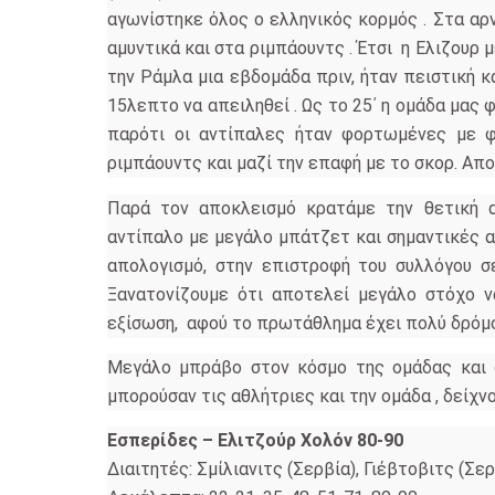
αγωνίστηκε όλος ο ελληνικός κορμός . Στα α
αμυντικά και στα ριμπάουντς . Έτσι η Ελιζουρ 
την Ράμλα μια εβδομάδα πριν, ήταν πειστική κ
15λεπτο να απειληθεί . Ως το 25΄ η ομάδα μας
παρότι οι αντίπαλες ήταν φορτωμένες με 
ριμπάουντς και μαζί την επαφή με το σκορ. Απ
Παρά τον αποκλεισμό κρατάμε την θετική 
αντίπαλο με μεγάλο μπάτζετ και σημαντικές 
απολογισμό, στην επιστροφή του συλλόγου σ
Ξανατονίζουμε ότι αποτελεί μεγάλο στόχο ν
εξίσωση, αφού το πρωτάθλημα έχει πολύ δρόμο 
Μεγάλο μπράβο στον κόσμο της ομάδας και 
μπορούσαν τις αθλήτριες και την ομάδα , δείχν
Εσπερίδες – Ελιτζούρ Χολόν 80-90
Διαιτητές: Σμίλιανιτς (Σερβία), Γιέβτοβιτς (Σε