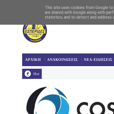
Αρχική
Σχετικά
Επικοινωνία
Χάρτης
This site uses cookies from Google to d
are shared with Google along with perf
statistics, and to detect and address 
ΑΡΧΙΚΗ
ΑΝΑΚΟΙΝΩΣΕΙΣ
ΝΕΑ-ΕΙΔΗΣΕΙΣ
Hot