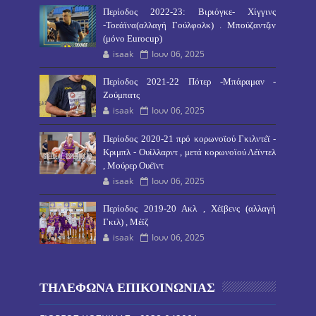
Περίοδος 2022-23: Βιριόγκε- Χίγγινς
-Τοεάϊνα(αλλαγή Γούλφολκ) . Μπούζαντζιν
(μόνο Eurocup)
isaak
Ιουν 06, 2025
Περίοδος 2021-22 Πότερ -Μπάραμαν -
Ζούμπατς
isaak
Ιουν 06, 2025
Περίοδος 2020-21 πρό κορωνοϊού Γκιλντέϊ -
Κριμπλ - Ουίλλαρντ , μετά κορωνοϊού Λέϊντελ
, Μούρερ Ουέϊντ
isaak
Ιουν 06, 2025
Περίοδος 2019-20 Ακλ , Χέϊβενς (αλλαγή
Γκιλ) , Μέϊζ
isaak
Ιουν 06, 2025
ΤΗΛΕΦΩΝΑ ΕΠΙΚΟΙΝΩΝΙΑΣ