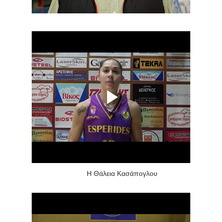
Η Θάλεια Κασάπογλου