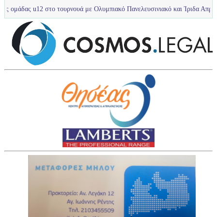
2 στο τουρνουά με Ολυμπιακό Πανελευσινιακό και Ίριδα Απροπύργου στο Λο