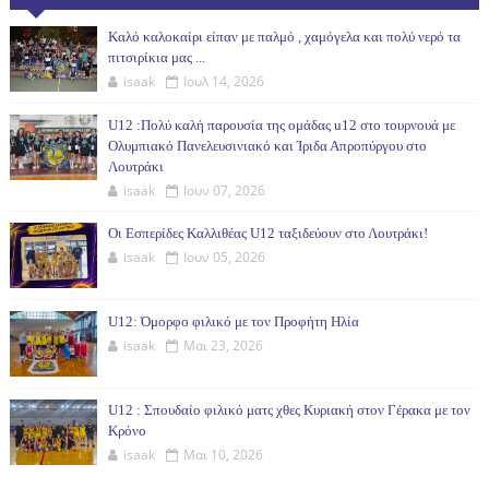
(30ΗΜ)
Καλό καλοκαίρι είπαν με παλμό , χαμόγελα και πολύ νερό τα
πιτσιρίκια μας ...
isaak
Ιουλ 14, 2026
U12 :Πολύ καλή παρουσία της ομάδας u12 στο τουρνουά με
Ολυμπιακό Πανελευσινιακό και Ίριδα Απροπύργου στο
Λουτράκι
isaak
Ιουν 07, 2026
Οι Εσπερίδες Καλλιθέας U12 ταξιδεύουν στο Λουτράκι!
isaak
Ιουν 05, 2026
U12: Όμορφο φιλικό με τον Προφήτη Ηλία
isaak
Μαι 23, 2026
U12 : Σπουδαίο φιλικό ματς χθες Κυριακή στον Γέρακα με τον
Κρόνο
isaak
Μαι 10, 2026