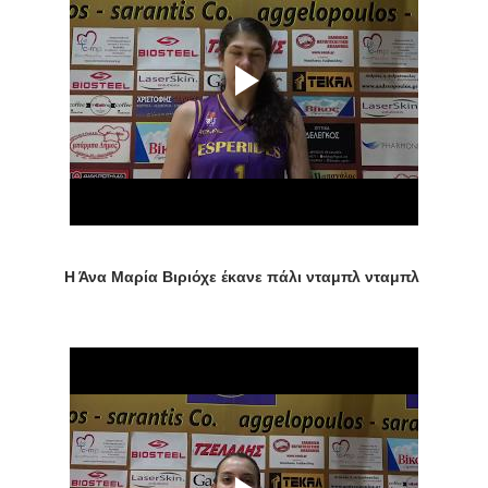
Η Άνα Μαρία Βιριόχε έκανε πάλι νταμπλ νταμπλ