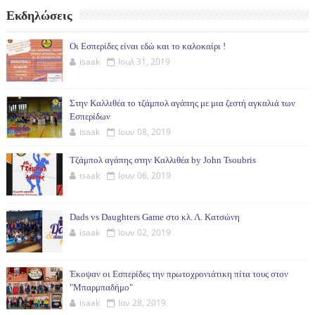
Εκδηλώσεις
Οι Εσπερίδες είναι εδώ και το καλοκαίρι !
isaak
Ιουλ 31, 2019
Στην Καλλιθέα το τζάμπολ αγάπης με μια ζεστή αγκαλιά των
Εσπερίδων
isaak
Ιουν 08, 2019
Τζάμπολ αγάπης στην Καλλιθέα by John Tsoubris
isaak
Ιουν 06, 2019
Dads vs Daughters Game στο κλ. Λ. Κατσώνη
isaak
Ιουν 02, 2019
Έκοψαν οι Εσπερίδες την πρωτοχρονιάτικη πίτα τους στον
"Μπαρμπαδήμο"
isaak
Ιαν 28, 2019