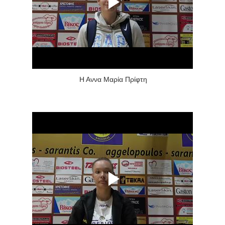
Η Αννα Μαρία Πρίφτη