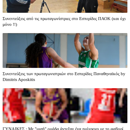
Συνεντεύξεις από τις πρωταγωνίστριες στο Εσπερίδες ΠΑΟΚ (και όχι
μόνο !!)
Συνεντεύξεις των πρωταγωνιστριών στο Εσπερίδες Παναθηναϊκός by
Dimitris Aposkitis
ΓΥΝΑΙΚΕΣ : Με "μισή" ομάδα άντεξαν ένα ημίχρονο με το φαβορί