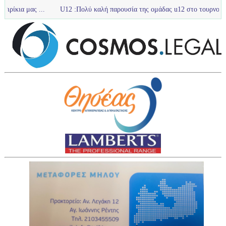
U12 :Πολύ καλή παρουσία της ομάδας u12 στο τουρνουά με Ολυμπιακ