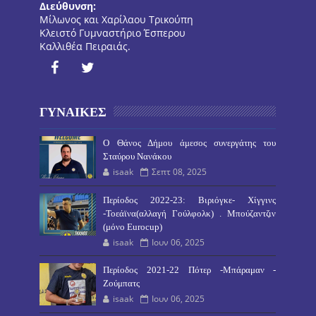
Διεύθυνση:
Μίλωνος και Χαρίλαου Τρικούπη
Κλειστό Γυμναστήριο Έσπερου
Καλλιθέα Πειραιάς.
ΓΥΝΑΙΚΕΣ
O Θάνος Δήμου άμεσος συνεργάτης του
Σταύρου Νανάκου
isaak
Σεπτ 08, 2025
Περίοδος 2022-23: Βιριόγκε- Χίγγινς
-Τοεάϊνα(αλλαγή Γούλφολκ) . Μπούζαντζιν
(μόνο Eurocup)
isaak
Ιουν 06, 2025
Περίοδος 2021-22 Πότερ -Μπάραμαν -
Ζούμπατς
isaak
Ιουν 06, 2025