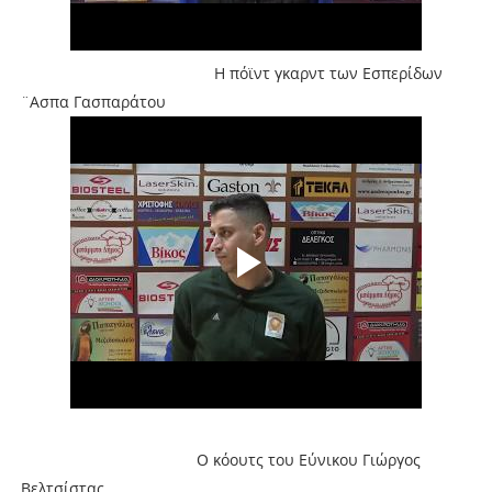
Η πόϊντ γκαρντ των Εσπερίδων
¨Ασπα Γασπαράτου
Ο κόουτς του Εύνικου Γιώργος
Βελτσίστας