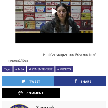
H πόϊντ γκαρντ του Εύνικου Κική
Εμμανουλίδου
Tags
# ΝΕΑ
# ΣΥΝΕΝΤΕΥΞΕΙΣ
# VIDEOS
TWEET
SHARE
COMMENT
Σχετικά