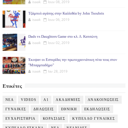
isaak
Ιουν 08, 2019
Τζάμπολ αγάπης στην Καλλιθέα by John Tsoubris
isaak
Ιουν 06, 2019
Dads vs Daughters Game στο κλ. Λ. Κατσώνη
isaak
Ιουν 02, 2019
Έκοψαν οι Εσπερίδες την πρωτοχρονιάτικη πίτα τους στον
"Μπαρμπαδήμο"
isaak
Ιαν 28, 2019
Ετικέτες
NEA
VIDEOS
Α1
ΑΚΑΔΗΜΙΕΣ
ΑΝΑΚΟΙΝΩΣΕΙΣ
ΓΥΝΑΙΚΕΣ
ΔΗΛΩΣΕΙΣ
ΕΘΝΙΚΗ
ΕΚΔΗΛΩΣΕΙΣ
ΕΥΧΑΡΙΣΤΗΡΙΑ
ΚΟΡΑΣΙΔΕΣ
ΚΥΠΕΛΛΟ ΓΥΝΑΙΚΕΣ