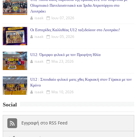
Ολυμπιακό Πανελευσινιακό και Ίριδα Απροπύργου στο
Λουτράκι
isaak
Ιουν 07, 2026
Οι Εσπερίδες Καλλιθέας U12 ταξιδεύουν στο Λουτράκι!
isaak
Ιουν 05, 2026
U12: Όμορφο φιλικό με τον Προφήτη Ηλία
isaak
Μαι 23, 2026
U12 : Σπουδαίο φιλικό ματς χθες Κυριακή στον Γέρακα με τον
Κρόνο
isaak
Μαι 10, 2026
Social
Εγγραφή στο RSS Feed