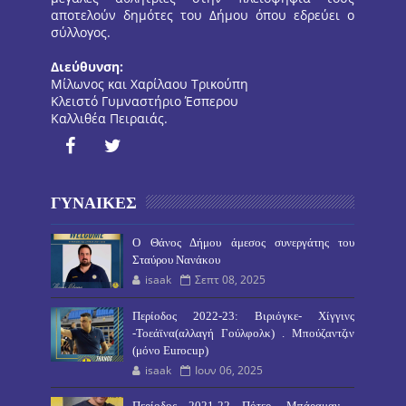
αποτελούν δημότες του Δήμου όπου εδρεύει ο
σύλλογος.
Διεύθυνση:
Μίλωνος και Χαρίλαου Τρικούπη
Κλειστό Γυμναστήριο Έσπερου
Καλλιθέα Πειραιάς.
ΓΥΝΑΙΚΕΣ
O Θάνος Δήμου άμεσος συνεργάτης του
Σταύρου Νανάκου
isaak
Σεπτ 08, 2025
Περίοδος 2022-23: Βιριόγκε- Χίγγινς
-Τοεάϊνα(αλλαγή Γούλφολκ) . Μπούζαντζιν
(μόνο Eurocup)
isaak
Ιουν 06, 2025
Περίοδος 2021-22 Πότερ -Μπάραμαν -