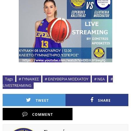
Tags
# ΓΥΝΑΙΚΕΣ
# ΕΛΕΥΘΕΡΙΑ ΜΟΣΧΑΤΟΥ
# ΝΕΑ
#
LIVESTREAMING
TWEET
SHARE
COMMENT