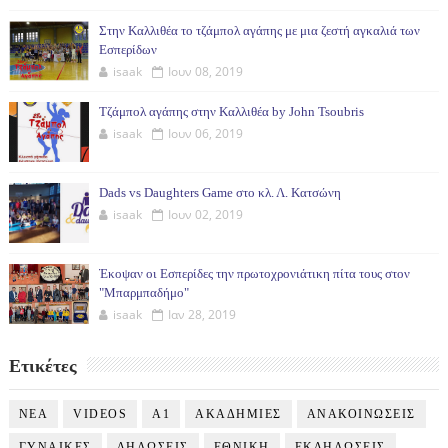
Στην Καλλιθέα το τζάμπολ αγάπης με μια ζεστή αγκαλιά των
Εσπερίδων
isaak
Ιουν 08, 2019
Τζάμπολ αγάπης στην Καλλιθέα by John Tsoubris
isaak
Ιουν 06, 2019
Dads vs Daughters Game στο κλ. Λ. Κατσώνη
isaak
Ιουν 02, 2019
Έκοψαν οι Εσπερίδες την πρωτοχρονιάτικη πίτα τους στον
"Μπαρμπαδήμο"
isaak
Ιαν 28, 2019
Ετικέτες
NEA
VIDEOS
Α1
ΑΚΑΔΗΜΙΕΣ
ΑΝΑΚΟΙΝΩΣΕΙΣ
ΓΥΝΑΙΚΕΣ
ΔΗΛΩΣΕΙΣ
ΕΘΝΙΚΗ
ΕΚΔΗΛΩΣΕΙΣ