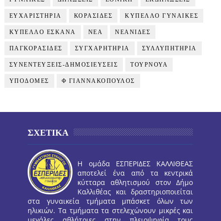
ΕΥΧΑΡΙΣΤΗΡΙΑ
ΚΟΡΑΣΙΔΕΣ
ΚΥΠΕΛΛΟ ΓΥΝΑΙΚΕΣ
ΚΥΠΕΛΛΟ ΕΣΚΑΝΑ
ΝΕΑ
ΝΕΑΝΙΔΕΣ
ΠΑΓΚΟΡΑΣΙΔΕΣ
ΣΥΓΧΑΡΗΤΗΡΙΑ
ΣΥΛΛΥΠΗΤΗΡΙΑ
ΣΥΝΕΝΤΕΥΞΕΙΣ-ΔΗΜΟΣΙΕΥΣΕΙΣ
ΤΟΥΡΝΟΥΑ
ΥΠΟΔΟΜΕΣ
Φ ΓΙΑΝΝΑΚΟΠΟΥΛΟΣ
ΣΧΕΤΙΚΑ
Η ομάδα ΕΣΠΕΡΙΔΕΣ ΚΑΛΛΙΘΕΑΣ
αποτελεί ένα από τα κεντρικά
κύτταρα αθλητισμού στον Δήμο
Καλλιθέας και δραστηριοποιείται
στα γυναικεία τμήματα μπάσκετ όλων των
ηλικιών. Τα τμήματα τα στελεχώνουν μικρές και
μεγάλες αθλήτριες στην πλειοψηφία τους