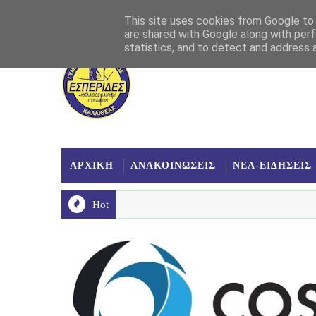
Αρχική
Σχετικά
Επικοινωνία
Χάρτης
This site uses cookies from Google to d
are shared with Google along with perf
statistics, and to detect and address 
ΑΡΧΙΚΗ
ΑΝΑΚΟΙΝΩΣΕΙΣ
ΝΕΑ-ΕΙΔΗΣΕΙΣ
Hot