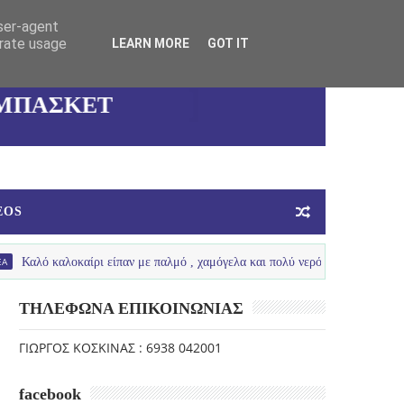
user-agent
ΚΑΛΛΙΘΕΑΣ
erate usage
LEARN MORE
GOT IT
ΓΥΝΑΙΚΕΙΑ
ΟΜΑΔΑ
ΜΠΑΣΚΕΤ
EOS
λοκαίρι είπαν με παλμό , χαμόγελα και πολύ νερό τα πιτσιρίκια μας ...
ΤΗΛΕΦΩΝΑ ΕΠΙΚΟΙΝΩΝΙΑΣ
ΓΙΩΡΓΟΣ ΚΟΣΚΙΝΑΣ : 6938 042001
facebook