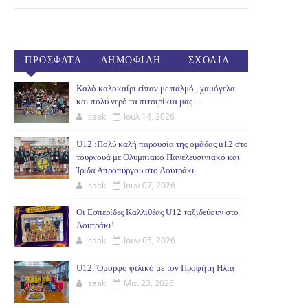
ΠΡΟΣΦΑΤΑ
ΔΗΜΟΦΙΛΗ
ΣΧΟΛΙΑ
(30ΗΜ)
Καλό καλοκαίρι είπαν με παλμό , χαμόγελα
και πολύ νερό τα πιτσιρίκια μας ...
isaak
Ιουλ 14, 2026
U12 :Πολύ καλή παρουσία της ομάδας u12 στο
τουρνουά με Ολυμπιακό Πανελευσινιακό και
Ίριδα Απροπύργου στο Λουτράκι
isaak
Ιουν 07, 2026
Οι Εσπερίδες Καλλιθέας U12 ταξιδεύουν στο
Λουτράκι!
isaak
Ιουν 05, 2026
U12: Όμορφο φιλικό με τον Προφήτη Ηλία
isaak
Μαι 23, 2026