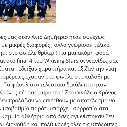
ες μας στον Αγιο Δημήτριο ήταν συνεχώς
με μικρές διαφορές , αλλά γνώρισαν τελικά
ημ. στο φινάλε θρίλερ ! Για μια ακόμη φορά
 στο final 4 του WRising Stars οι νεανίδες μας
ματα , έδειξαν χαρακτήρα και άξιζαν την νίκη
τομέρειες έχασαν στο φινάλε στο καλάθι με
. Τα φάουλ στο τελευταίο δεκάλεπτο ήταν
Κρόνος πέρασε μπροστά ! Στο φινάλε ο Κρόνος
ας δεν προλάβαν να επιτεθούν με αποτέλεσμα να
ην ισοβαθμία παρότι υπάρχει ισορροπία στα
 . Καμμία αθλήτρια από όσες αγωνίστηκαν δεν
ι Λιανούδη και πολύ καλές όλες τις υπόλοιπες .