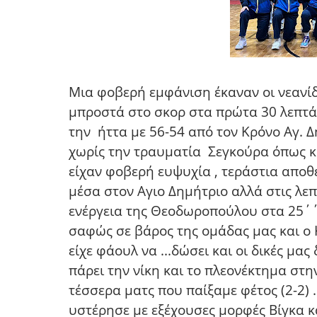
Μια φοβερή εμφάνιση έκαναν οι νεανίδ
μπροστά στο σκορ στα πρώτα 30 λεπτά 
την ήττα με 56-54 από τον Κρόνο Αγ. Δ
χωρίς την τραυματία Σεγκούρα όπως και
είχαν φοβερή ευψυχία , τεράστια αποθέ
μέσα στον Αγιο Δημήτριο αλλά στις λεπ
ενέργεια της Θεοδωροπούλου στα 25΄΄
σαφώς σε βάρος της ομάδας μας και ο 
είχε φάουλ να ...δώσει και οι δικές μ
πάρει την νίκη και το πλεονέκτημα στ
τέσσερα ματς που παίξαμε φέτος (2-2)
υστέρησε με εξέχουσες μορφές Βίγκα κα