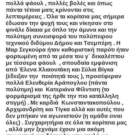
πολλά φάουλ , πολλές βολές και όπως
πάντα τέτοια ματς κρίνονται στις
λεπτομέρειες . Όλα τα κορίτσια μας σήμερα
έδωσαν την ψυχή τους και νίκησαν στο
φινάλε δίκαια με όπλο την άμυνα και την
πολύτιμη συνεισφορά του πολύπειρου
τεχνικού διδύμου Δήμου και Τσεμπέρη . Η
Μαρ Σεγκούρα ήταν καθοριστική παρότι ήταν
φορτωμένη από τα μέσα του γ΄ δεκαλέπτου
με τέσσερα φάουλ , σπουδαία εμφάνιση
από Έλενα Χλιαουτάκη και Σύλια Βίγκα
(έδειξαν την ποιότητά τους ), προσέφεραν
πολλά Ελευθερία Αράπογλου (πάντα
πολύτιμη) και Κατεριάνα Φίλντιση (το
φορμάρισμά της ήρθε την πιο κατάλληλη
στιγμή) . Με καρδιά Κωνσταντακοπούλου ,
Αρχιμανδρίτη και Τίγκα αλλά και αυτές που
δεν μπήκαν να αγωνιστούν (η ομάδα ειναι
όλες) . Συγχαρητήρια σε όλα τα κορίτσια μας
, αλλά μην ξεχνάμε έχουν μια ακόμη