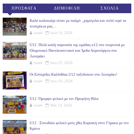
ΠΡΟΣΦΑΤΑ
ΔΗΜΟΦΙΛΗ
ΣΧΟΛΙΑ
(30ΗΜ)
Καλό καλοκαίρι είπαν με παλμό , χαμόγελα και πολύ νερό τα
πιτσιρίκια μας ...
isaak
Ιουλ 14, 2026
U12 :Πολύ καλή παρουσία της ομάδας u12 στο τουρνουά με
Ολυμπιακό Πανελευσινιακό και Ίριδα Απροπύργου στο
Λουτράκι
isaak
Ιουν 07, 2026
Οι Εσπερίδες Καλλιθέας U12 ταξιδεύουν στο Λουτράκι!
isaak
Ιουν 05, 2026
U12: Όμορφο φιλικό με τον Προφήτη Ηλία
isaak
Μαι 23, 2026
U12 : Σπουδαίο φιλικό ματς χθες Κυριακή στον Γέρακα με τον
Κρόνο