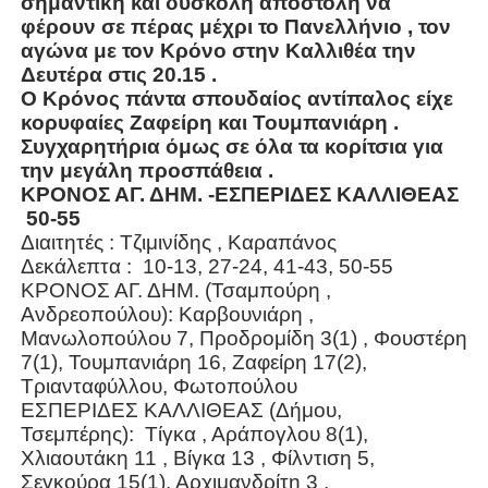
σημαντική και δύσκολη αποστολή να
φέρουν σε πέρας μέχρι το Πανελλήνιο , τον
αγώνα με τον Κρόνο στην Καλλιθέα την
Δευτέρα στις 20.15 .
Ο Κρόνος πάντα σπουδαίος αντίπαλος είχε
κορυφαίες Ζαφείρη και Τουμπανιάρη .
Συγχαρητήρια όμως σε όλα τα κορίτσια για
την μεγάλη προσπάθεια .
K
ΡΟΝΟΣ ΑΓ. ΔΗΜ. -ΕΣΠΕΡΙΔΕΣ ΚΑΛΛΙΘΕΑΣ
50-55
Διαιτητές : Τζιμινίδης , Καραπάνος
Δεκάλεπτα :
10-13, 27-24, 41-43, 50-55
ΚΡΟΝΟΣ ΑΓ. ΔΗΜ. (Τσαμπούρη ,
Ανδρεοπούλου): Καρβουνιάρη ,
Μανωλοπούλου 7, Προδρομίδη 3(1) , Φουστέρη
7(1), Τουμπανιάρη 16, Ζαφείρη 17(2),
Τριανταφύλλου, Φωτοπούλου
ΕΣΠΕΡΙΔΕΣ ΚΑΛΛΙΘΕΑΣ (Δήμου,
Τσεμπέρης): Τίγκα , Αράπογλου 8(1),
Χλιαουτάκη 11 , Βίγκα 13 , Φίλντιση 5,
Σεγκούρα 15(1), Αρχιμανδρίτη 3 ,