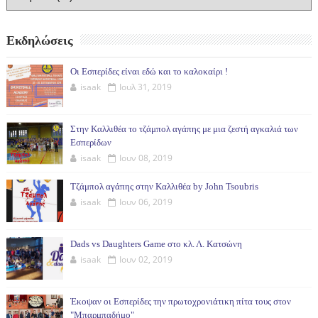
Εκδηλώσεις
Οι Εσπερίδες είναι εδώ και το καλοκαίρι !
isaak
Ιουλ 31, 2019
Στην Καλλιθέα το τζάμπολ αγάπης με μια ζεστή αγκαλιά των
Εσπερίδων
isaak
Ιουν 08, 2019
Τζάμπολ αγάπης στην Καλλιθέα by John Tsoubris
isaak
Ιουν 06, 2019
Dads vs Daughters Game στο κλ. Λ. Κατσώνη
isaak
Ιουν 02, 2019
Έκοψαν οι Εσπερίδες την πρωτοχρονιάτικη πίτα τους στον
"Μπαρμπαδήμο"