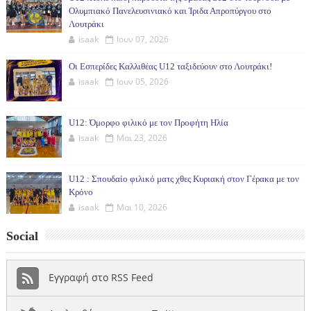
Ολυμπιακό Πανελευσινιακό και Ίριδα Απροπύργου στο
Λουτράκι
isaak
Ιουν 07, 2026
Οι Εσπερίδες Καλλιθέας U12 ταξιδεύουν στο Λουτράκι!
isaak
Ιουν 05, 2026
U12: Όμορφο φιλικό με τον Προφήτη Ηλία
isaak
Μαι 23, 2026
U12 : Σπουδαίο φιλικό ματς χθες Κυριακή στον Γέρακα με τον
Κρόνο
isaak
Μαι 10, 2026
Social
Εγγραφή στο RSS Feed