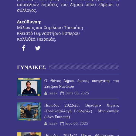
αποτελούν δημότες του Δήμου όπου εδρεύει ο
σύλλογος.
Διεύθυνση:
Μίλωνος και Χαρίλαου Τρικούπη
Κλειστό Γυμναστήριο Έσπερου
Καλλιθέα Πειραιάς.
ΓΥΝΑΙΚΕΣ
O Θάνος Δήμου άμεσος συνεργάτης του
Σταύρου Νανάκου
isaak
Σεπτ 08, 2025
Περίοδος 2022-23: Βιριόγκε- Χίγγινς
-Τοεάϊνα(αλλαγή Γούλφολκ) . Μπούζαντζιν
(μόνο Eurocup)
isaak
Ιουν 06, 2025
Περίοδος 2021-22 Πότερ -Μπάραμαν -