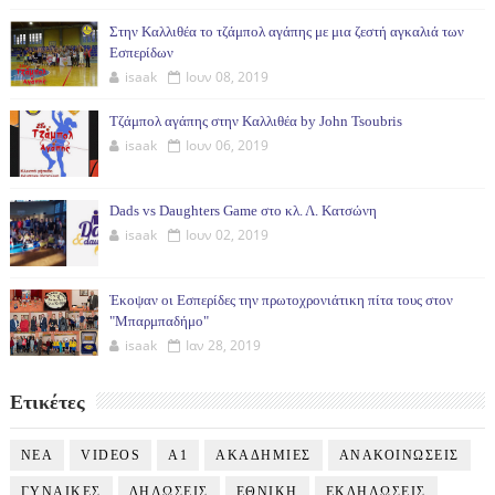
Στην Καλλιθέα το τζάμπολ αγάπης με μια ζεστή αγκαλιά των
Εσπερίδων
isaak
Ιουν 08, 2019
Τζάμπολ αγάπης στην Καλλιθέα by John Tsoubris
isaak
Ιουν 06, 2019
Dads vs Daughters Game στο κλ. Λ. Κατσώνη
isaak
Ιουν 02, 2019
Έκοψαν οι Εσπερίδες την πρωτοχρονιάτικη πίτα τους στον
"Μπαρμπαδήμο"
isaak
Ιαν 28, 2019
Ετικέτες
NEA
VIDEOS
Α1
ΑΚΑΔΗΜΙΕΣ
ΑΝΑΚΟΙΝΩΣΕΙΣ
ΓΥΝΑΙΚΕΣ
ΔΗΛΩΣΕΙΣ
ΕΘΝΙΚΗ
ΕΚΔΗΛΩΣΕΙΣ