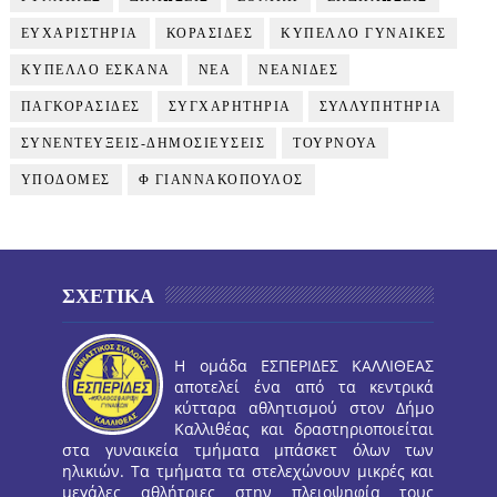
ΕΥΧΑΡΙΣΤΗΡΙΑ
ΚΟΡΑΣΙΔΕΣ
ΚΥΠΕΛΛΟ ΓΥΝΑΙΚΕΣ
ΚΥΠΕΛΛΟ ΕΣΚΑΝΑ
ΝΕΑ
ΝΕΑΝΙΔΕΣ
ΠΑΓΚΟΡΑΣΙΔΕΣ
ΣΥΓΧΑΡΗΤΗΡΙΑ
ΣΥΛΛΥΠΗΤΗΡΙΑ
ΣΥΝΕΝΤΕΥΞΕΙΣ-ΔΗΜΟΣΙΕΥΣΕΙΣ
ΤΟΥΡΝΟΥΑ
ΥΠΟΔΟΜΕΣ
Φ ΓΙΑΝΝΑΚΟΠΟΥΛΟΣ
ΣΧΕΤΙΚΑ
Η ομάδα ΕΣΠΕΡΙΔΕΣ ΚΑΛΛΙΘΕΑΣ
αποτελεί ένα από τα κεντρικά
κύτταρα αθλητισμού στον Δήμο
Καλλιθέας και δραστηριοποιείται
στα γυναικεία τμήματα μπάσκετ όλων των
ηλικιών. Τα τμήματα τα στελεχώνουν μικρές και
μεγάλες αθλήτριες στην πλειοψηφία τους