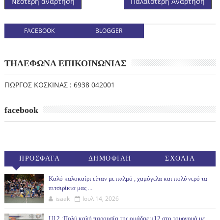
Νεότερη ανάρτηση
Παλαιότερη Ανάρτηση
FACEBOOK
BLOGGER
ΤΗΛΕΦΩΝΑ ΕΠΙΚΟΙΝΩΝΙΑΣ
ΓΙΩΡΓΟΣ ΚΟΣΚΙΝΑΣ : 6938 042001
facebook
ΠΡΟΣΦΑΤΑ
ΔΗΜΟΦΙΛΗ
ΣΧΟΛΙΑ
(30ΗΜ)
Καλό καλοκαίρι είπαν με παλμό , χαμόγελα και πολύ νερό τα
πιτσιρίκια μας ...
isaak
Ιουλ 14, 2026
U12 :Πολύ καλή παρουσία της ομάδας u12 στο τουρνουά με