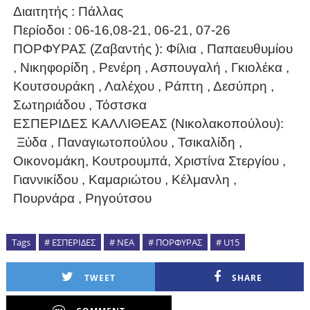
Διαιτητής : Πάλλας
Περίοδοι : 06-16,08-21, 06-21, 07-26
ΠΟΡΦΥΡΑΣ (Ζαβαντής ): Φίλια , Παπαευθυμίου
, Νικηφορίδη , Ρενέρη , Ασπουγαλή , Γκιολέκα ,
Κουτσουράκη , Λαλέχου , Ράπτη , Δεσύπρη ,
Σωτηριάδου , Τόστσκα
ΕΣΠΕΡΙΔΕΣ ΚΑΛΛΙΘΕΑΣ (Νικολακοπούλου):
Ξύδα , Παναγιωτοπούλου , Τσικαλίδη ,
Οικονομάκη, Κουτρουμπά, Χριστίνα Στεργίου ,
Γιαννικίδου , Καμαριώτου , Κέλμανλη ,
Πουρνάρα , Ρηγούτσου
Tags
# ΕΣΠΕΡΙΔΕΣ
# ΝΕΑ
# ΠΟΡΦΥΡΑΣ
# U15
TWEET
SHARE