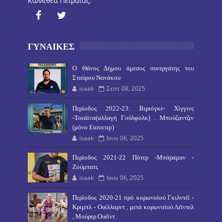
Καλλιθέα Πειραιάς.
ΓΥΝΑΙΚΕΣ
O Θάνος Δήμου άμεσος συνεργάτης του
Σταύρου Νανάκου
isaak
Σεπτ 08, 2025
Περίοδος 2022-23: Βιριόγκε- Χίγγινς
-Τοεάϊνα(αλλαγή Γούλφολκ) . Μπούζαντζιν
(μόνο Eurocup)
isaak
Ιουν 06, 2025
Περίοδος 2021-22 Πότερ -Μπάραμαν -
Ζούμπατς
isaak
Ιουν 06, 2025
Περίοδος 2020-21 πρό κορωνοϊού Γκιλντέϊ -
Κριμπλ - Ουίλλαρντ , μετά κορωνοϊού Λέϊντελ
, Μούρερ Ουέϊντ