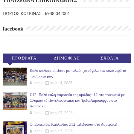
ΤΗΛΕΦΩΝΑ ΕΠΙΚΟΙΝΩΝΙΑΣ
ΓΙΩΡΓΟΣ ΚΟΣΚΙΝΑΣ : 6938 042001
facebook
ΠΡΟΣΦΑΤΑ
ΔΗΜΟΦΙΛΗ
ΣΧΟΛΙΑ
(30ΗΜ)
Καλό καλοκαίρι είπαν με παλμό , χαμόγελα και πολύ νερό τα
πιτσιρίκια μας ...
isaak
Ιουλ 14, 2026
U12 :Πολύ καλή παρουσία της ομάδας u12 στο τουρνουά με
Ολυμπιακό Πανελευσινιακό και Ίριδα Απροπύργου στο
Λουτράκι
isaak
Ιουν 07, 2026
Οι Εσπερίδες Καλλιθέας U12 ταξιδεύουν στο Λουτράκι!
isaak
Ιουν 05, 2026