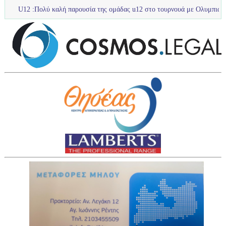
ολύ καλή παρουσία της ομάδας u12 στο τουρνουά με Ολυμπιακό Πανελευσιν