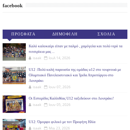
facebook
ΠΡΟΣΦΑΤΑ
ΔΗΜΟΦΙΛΗ
ΣΧΟΛΙΑ
(30ΗΜ)
Καλό καλοκαίρι είπαν με παλμό , χαμόγελα και πολύ νερό τα
πιτσιρίκια μας ...
isaak
Ιουλ 14, 2026
U12 :Πολύ καλή παρουσία της ομάδας u12 στο τουρνουά με
Ολυμπιακό Πανελευσινιακό και Ίριδα Απροπύργου στο
Λουτράκι
isaak
Ιουν 07, 2026
Οι Εσπερίδες Καλλιθέας U12 ταξιδεύουν στο Λουτράκι!
isaak
Ιουν 05, 2026
U12: Όμορφο φιλικό με τον Προφήτη Ηλία
isaak
Μαι 23, 2026