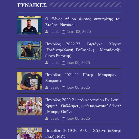
ΓΥΝΑΙΚΕΣ
O Θάνος Δήμου άμεσος συνεργάτης του
Σταύρου Νανάκου
isaak
Σεπτ 08, 2025
Περίοδος 2022-23: Βιριόγκε- Χίγγινς
-Τοεάϊνα(αλλαγή Γούλφολκ) . Μπούζαντζιν
(μόνο Eurocup)
isaak
Ιουν 06, 2025
Περίοδος 2021-22 Πότερ -Μπάραμαν -
Ζούμπατς
isaak
Ιουν 06, 2025
Περίοδος 2020-21 πρό κορωνοϊού Γκιλντέϊ -
Κριμπλ - Ουίλλαρντ , μετά κορωνοϊού Λέϊντελ
, Μούρερ Ουέϊντ
isaak
Ιουν 06, 2025
Περίοδος 2019-20 Ακλ , Χέϊβενς (αλλαγή
Γκιλ) , Μέϊζ