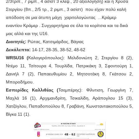
2/3τριπ., 7 ριμπ., 4 ασίστ 3 κλεψ., 20 αξιολόγηση) και η Χρύσα
Στεργίου (8π., 2/5 τρ., 2 ριμπ., 3 ασίστ) που είχαν πολύ καλή
απόδοση σε μια άτυπη μάχη χαριτολογώντας ...Κράμερ
εναντίον Κράμερ . Συγχαρητήρια σε όλα τα κορίτσια και τα δικά
μας αλλά και της U16.
Διαιτητές:
Ρώτας, Κατσιμάρδος, Βάγιας
Δεκάλεπτα:
14-17, 28-35, 38-52, 48-62
WRSU16 (
Καλογερόπουλος): Μελιδονιώτη 2, Στεργίου 8 (2),
Ντέμο 11, Τσίτουρα 4, Τουρλίδα, Πατρικάκη 3, Σφοντούρη 1,
Δανιήλ 7 (2), Παπαευθυμίου 2, Μητσοτάκη 8, Γκάτσου 2,
Μποροδήμου.
Εσπερίδες Καλλιθέας (
Τσεμπέρης): Φίλντιση, Γεωργίνη 7,
Μαχλά 16 (1), Αρχιμανδρίτη, Τσικαλίδη, Αράπογλου 15 (3),
Χατζόγλου, Παπαδοπούλου 8, Γραβάνη, Κωνσταντακοπούλου 5,
Βίγκα 11 (1).