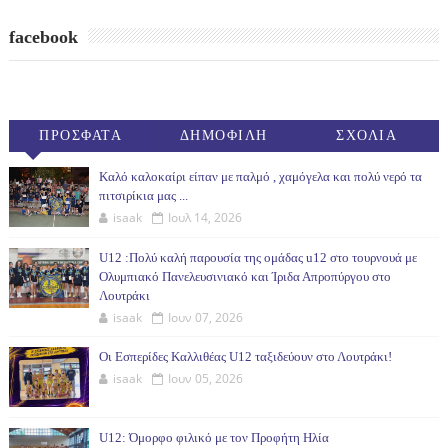
facebook
ΠΡΟΣΦΑΤΑ
ΔΗΜΟΦΙΛΗ
ΣΧΟΛΙΑ
(30ΗΜ)
Καλό καλοκαίρι είπαν με παλμό , χαμόγελα και πολύ νερό τα
πιτσιρίκια μας ...
isaak
Ιουλ 14, 2026
U12 :Πολύ καλή παρουσία της ομάδας u12 στο τουρνουά με
Ολυμπιακό Πανελευσινιακό και Ίριδα Απροπύργου στο
Λουτράκι
isaak
Ιουν 07, 2026
Οι Εσπερίδες Καλλιθέας U12 ταξιδεύουν στο Λουτράκι!
isaak
Ιουν 05, 2026
U12: Όμορφο φιλικό με τον Προφήτη Ηλία