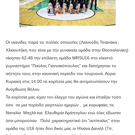
Οι νεανίδες παρά τις πολλές απουσίες (Λιανούδη Τσιανάκα ,
Χλιαουτάκη που είναι με την γυναικεία ομάδα στην Θεσσαλονίκη)
νίκησαν 62-48 την επίλεκτη ομάδα WRSU16 στο κλειστό
γυμναστήριο “Παύλος Γιαννακόπουλος” και διατήρησαν το
αήττητο τους στην κανονική περίοδο του τουρνουά. Αύριο
Κυριακή στις 14.00 τα κορίτσια μας θα αντιμετωπίσουν την
Ανόρθωση Βόλου .
Τα κορίτσια μας είχαν τον έλεγχο του αγώνα και έπαιξαν τόσο
όσο σε μια περίοδο γιορτινών ημερών , με κορυφαίες τις
Ναταλία Μαχλά και Ελευθερία Αράπογλου ενώ όλες έδωσαν
όσα μπορούσαν . Πολύ χαρακτηριστικό ότι "αντίπαλες" στην
ομάδα της U16 ήταν δύο δικές μας οι Ηλιάνα Δανιήλ (7π,