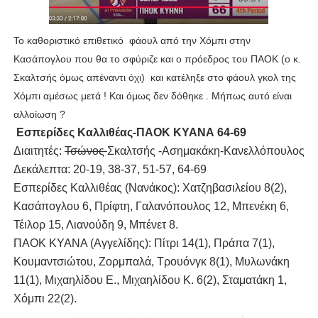
To καθοριστικό επιθετικό φάουλ από την Χόμπι στην
Κασάπογλου που θα το σφύριζε και ο πρόεδρος του ΠΑΟΚ (ο κ.
Σκαλτσής όμως απέναντι όχι) και κατέληξε στο φάουλ γκολ της
Χόμπι αμέσως μετά ! Και όμως δεν δόθηκε . Μήπως αυτό είναι
αλλοίωση ?
Εσπερίδες Καλλιθέας-ΠΑΟΚ ΚΥΑΝΑ 64-69
Διαιτητές:
Τσώνος
Σκαλτσής -Ασημακάκη-Κανελλόπουλος
Δεκάλεπτα: 20-19, 38-37, 51-57, 64-69
Εσπερίδες Καλλιθέας (Νανάκος): Χατζηβασιλείου 8(2),
Κασάπογλου 6, Πρίφτη, Γαλανόπουλος 12, Μπενέκη 6,
Τέιλορ 15, Λιανούδη 9, Μπένετ 8.
ΠΑΟΚ ΚΥΑΝΑ (Αγγελίδης): Πίτρι 14(1), Πράπα 7(1),
Κουμαντσιώτου, Ζορμπαλά, Τρουόνγκ 8(1), Μυλωνάκη
11(1), Μιχαηλίδου Ε., Μιχαηλίδου Κ. 6(2), Σταματάκη 1,
Χόμπι 22(2).