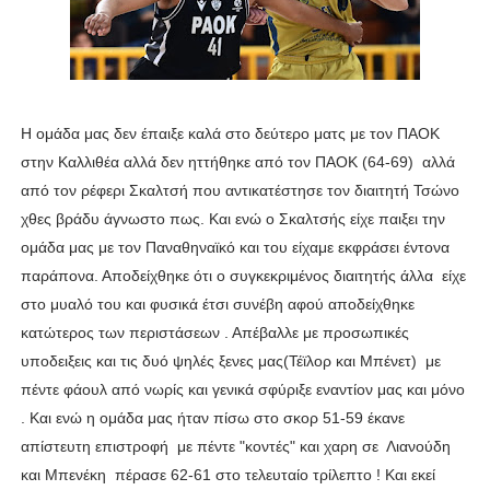
Η ομάδα μας δεν έπαιξε καλά στο δεύτερο ματς με τον ΠΑΟΚ
στην Καλλιθέα αλλά δεν ηττήθηκε από τον ΠΑΟΚ (64-69) αλλά
από τον ρέφερι Σκαλτσή που αντικατέστησε τον διαιτητή Τσώνο
χθες βράδυ άγνωστο πως. Και ενώ ο Σκαλτσής είχε παιξει την
ομάδα μας με τον Παναθηναϊκό και του είχαμε εκφράσει έντονα
παράπονα. Αποδείχθηκε ότι ο συγκεκριμένος διαιτητής άλλα είχε
στο μυαλό του και φυσικά έτσι συνέβη αφού αποδείχθηκε
κατώτερος των περιστάσεων . Απέβαλλε με προσωπικές
υποδειξεις και τις δυό ψηλές ξενες μας(Τέϊλορ και Μπένετ) με
πέντε φάουλ από νωρίς και γενικά σφύριξε εναντίον μας και μόνο
. Και ενώ η ομάδα μας ήταν πίσω στο σκορ 51-59 έκανε
απίστευτη επιστροφή με πέντε "κοντές" και χαρη σε Λιανούδη
και Μπενέκη πέρασε 62-61 στο τελευταίο τρίλεπτο ! Kαι εκεί