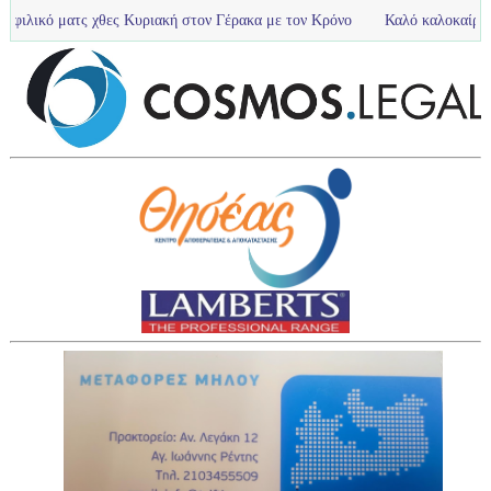
ες Κυριακή στον Γέρακα με τον Κρόνο
Καλό καλοκαίρι είπαν με παλμό , χα