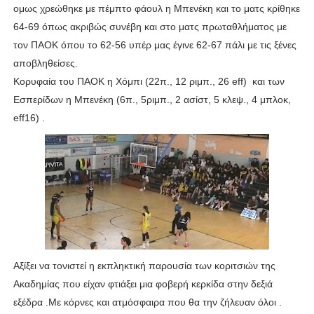
ομως χρεώθηκε με πέμπτο φάουλ η Μπενέκη και το ματς κρίθηκε
64-69 όπως ακριβώς συνέβη και στο ματς πρωταθλήματος με
τον ΠΑΟΚ όπου το 62-56 υπέρ μας έγινε 62-67 πάλι με τις ξένες
αποβληθείσες.
Κορυφαία του ΠΑΟΚ η Χόμπι (22π., 12 ριμπ., 26 eff) και των
Εσπερίδων η Μπενέκη (6π., 5ριμπ., 2 ασίστ, 5 κλεψ., 4 μπλοκ,
eff16) .
Αξίξει να τονιστεί η εκπληκτική παρουσία των κοριτσιών της
Ακαδημίας που είχαν φτιάξει μια φοβερή κερκίδα στην δεξιά
εξέδρα .Με κόρνες και ατμόσφαιρα που θα την ζήλευαν όλοι .