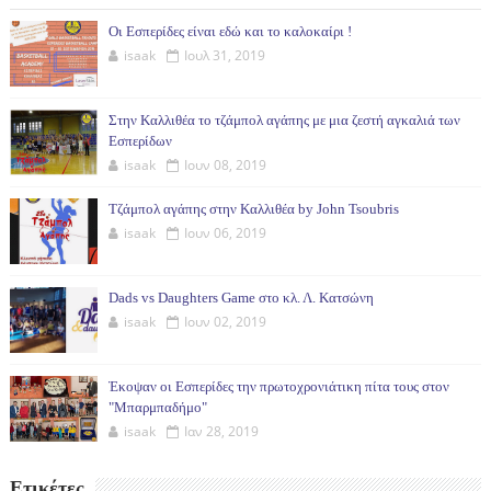
Οι Εσπερίδες είναι εδώ και το καλοκαίρι !
isaak
Ιουλ 31, 2019
Στην Καλλιθέα το τζάμπολ αγάπης με μια ζεστή αγκαλιά των
Εσπερίδων
isaak
Ιουν 08, 2019
Τζάμπολ αγάπης στην Καλλιθέα by John Tsoubris
isaak
Ιουν 06, 2019
Dads vs Daughters Game στο κλ. Λ. Κατσώνη
isaak
Ιουν 02, 2019
Έκοψαν οι Εσπερίδες την πρωτοχρονιάτικη πίτα τους στον
"Μπαρμπαδήμο"
isaak
Ιαν 28, 2019
Ετικέτες