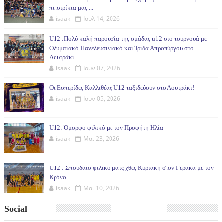
πιτσιρίκια μας ...
isaak
Ιουλ 14, 2026
U12 :Πολύ καλή παρουσία της ομάδας u12 στο τουρνουά με
Ολυμπιακό Πανελευσινιακό και Ίριδα Απροπύργου στο
Λουτράκι
isaak
Ιουν 07, 2026
Οι Εσπερίδες Καλλιθέας U12 ταξιδεύουν στο Λουτράκι!
isaak
Ιουν 05, 2026
U12: Όμορφο φιλικό με τον Προφήτη Ηλία
isaak
Μαι 23, 2026
U12 : Σπουδαίο φιλικό ματς χθες Κυριακή στον Γέρακα με τον
Κρόνο
isaak
Μαι 10, 2026
Social