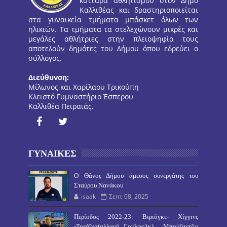
κύτταρα αθλητισμού στον Δήμο
Καλλιθέας και δραστηριοποιείται
στα γυναικεία τμήματα μπάσκετ όλων των
ηλικιών. Τα τμήματα τα στελεχώνουν μικρές και
μεγάλες αθλήτριες στην πλειοψηφία τους
αποτελούν δημότες του Δήμου όπου εδρεύει ο
σύλλογος.
Διεύθυνση:
Μίλωνος και Χαρίλαου Τρικούπη
Κλειστό Γυμναστήριο Έσπερου
Καλλιθέα Πειραιάς.
ΓΥΝΑΙΚΕΣ
O Θάνος Δήμου άμεσος συνεργάτης του
Σταύρου Νανάκου
isaak
Σεπτ 08, 2025
Περίοδος 2022-23: Βιριόγκε- Χίγγινς
-Τοεάϊνα(αλλαγή Γούλφολκ) . Μπούζαντζιν