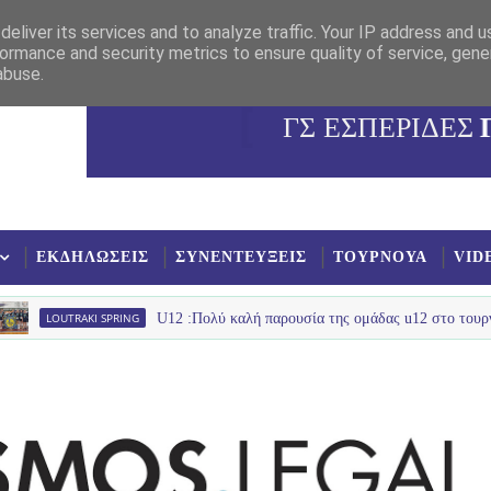
eliver its services and to analyze traffic. Your IP address and 
ormance and security metrics to ensure quality of service, gen
abuse.
ΓΣ ΕΣΠΕΡΙΔΕΣ
ΕΚΔΗΛΩΣΕΙΣ
ΣΥΝΕΝΤΕΥΞΕΙΣ
ΤΟΥΡΝΟΥΑ
VID
AKI SPRING
U12 :Πολύ καλή παρουσία της ομάδας u12 στο τουρνουά με Ολυμ