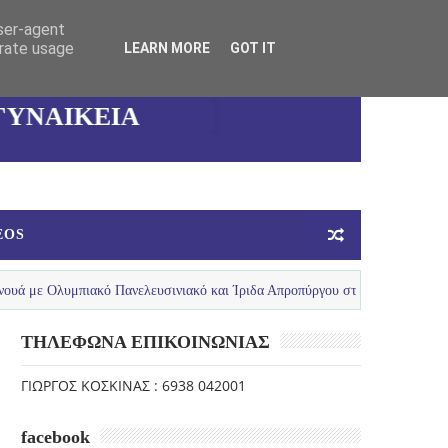
user-agent
erate usage
LEARN MORE
GOT IT
ΚΑΛΛΙΘΕΑΣ
ΓΥΝΑΙΚΕΙΑ
ΟΜΑΔΑ
ΜΠΑΣΚΕΤ
EOS
πιακό Πανελευσινιακό και Ίριδα Απροπύργου στο Λουτράκι
ESP
ΤΗΛΕΦΩΝΑ ΕΠΙΚΟΙΝΩΝΙΑΣ
ΓΙΩΡΓΟΣ ΚΟΣΚΙΝΑΣ : 6938 042001
facebook