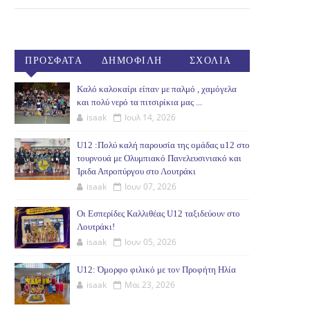
ΠΡΟΣΦΑΤΑ
ΔΗΜΟΦΙΛΗ
ΣΧΟΛΙΑ
(30ΗΜ)
Καλό καλοκαίρι είπαν με παλμό , χαμόγελα
και πολύ νερό τα πιτσιρίκια μας ...
isaak
Ιουλ 14, 2026
U12 :Πολύ καλή παρουσία της ομάδας u12 στο
τουρνουά με Ολυμπιακό Πανελευσινιακό και
Ίριδα Απροπύργου στο Λουτράκι
isaak
Ιουν 07, 2026
Οι Εσπερίδες Καλλιθέας U12 ταξιδεύουν στο
Λουτράκι!
isaak
Ιουν 05, 2026
U12: Όμορφο φιλικό με τον Προφήτη Ηλία
isaak
Μαι 23, 2026