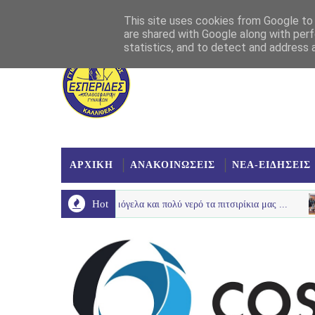
Αρχική
Σχετικά
Επικοινωνία
Χάρτης
This site uses cookies from Google to d
are shared with Google along with perf
statistics, and to detect and address 
ΑΡΧΙΚΗ
ΑΝΑΚΟΙΝΩΣΕΙΣ
ΝΕΑ-ΕΙΔΗΣΕΙΣ
Hot
ν με παλμό , χαμόγελα και πολύ νερό τα πιτσιρίκια μας ...
LOUTR