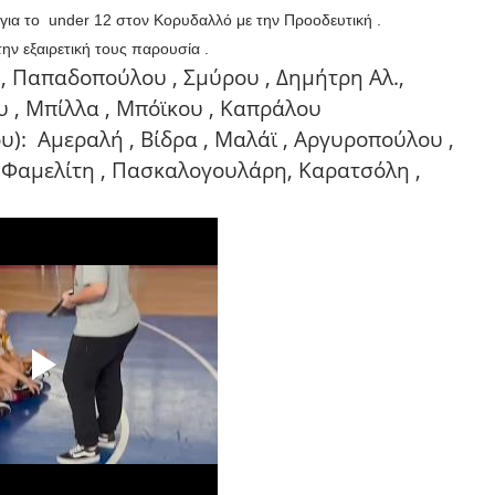
 για το under 12 στον Κορυδαλλό με την Προοδευτική .
την εξαιρετική τους παρουσία .
, Παπαδοπούλου , Σμύρου , Δημήτρη Αλ.,
 , Μπίλλα , Μπόϊκου , Καπράλου
υ):
Αμεραλή , Βίδρα , Μαλάϊ , Αργυροπούλου ,
 Φαμελίτη , Πασκαλογουλάρη, Καρατσόλη ,