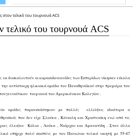
ος στον τελικό του τουρνουά ACS
ον τελικό του τουρνουά ACS
ς να δυσκολευτούν οι κορασιδονεανίδες των Εσπερίδων νίκησαν εύκολα
2 την αντίστοιχη ηλικιακά ομάδα του Παναθηναϊκού στην πρεμιέρα του
τουγεννιάτικου τουρνουά του Αμερικάνικου Κολεγίου .
ύο ομάδες παρουσιάστηκαν με πολλές ελλείψεις ιδιαίτερα ο
θηναϊκός που δεν είχε Σλούκα , Κόνιαλη και Χριστινάκη ενώ από τις
τριες έλειψαν Κόλια , Λούκα , Νιάρχου και Αμανατίδη . Στον άλλο
ελικό υπήρχε πολύ σασπένς με τον Πανιώνιο τελικό νικητή με 55-47