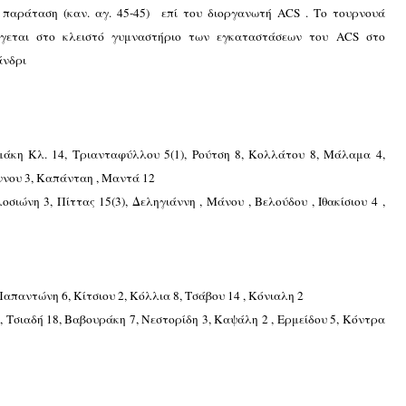
 παράταση (καν. αγ. 45-45) επί του διοργανωτή ACS . Το τουρνουά
άγεται στο κλειστό γυμναστήριο των εγκαταστάσεων του
ACS
στο
άνδρι
μάκη Κλ. 14, Τριανταφύλλου 5(1), Ρούτση 8, Κολλάτου 8, Μάλαμα 4,
ννου 3, Καπάνταη , Μαντά 12
σιώνη 3, Πίττας 15(3), Δεληγιάννη , Μάνου , Βελούδου , Ιθακίσιου 4 ,
απαντώνη 6, Κίτσιου 2, Κόλλια 8, Τσάβου 14 , Κόνιαλη 2
 4, Τσιαδή 18, Βαβουράκη 7, Νεστορίδη 3, Καψάλη 2 , Ερμείδου 5, Κόντρα