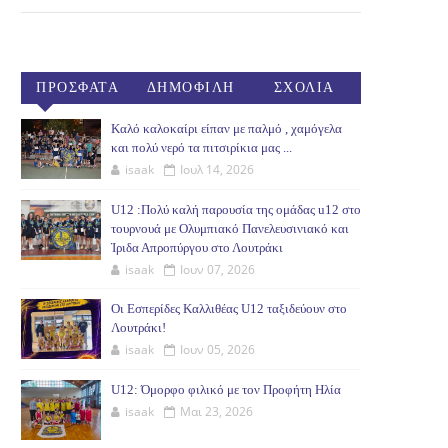
ΠΡΟΣΦΑΤΑ
ΔΗΜΟΦΙΛΗ
ΣΧΟΛΙΑ
(30ΗΜ)
Καλό καλοκαίρι είπαν με παλμό , χαμόγελα
και πολύ νερό τα πιτσιρίκια μας ...
isaak
Ιουλ 14, 2026
U12 :Πολύ καλή παρουσία της ομάδας u12 στο
τουρνουά με Ολυμπιακό Πανελευσινιακό και
Ίριδα Απροπύργου στο Λουτράκι
isaak
Ιουν 07, 2026
Οι Εσπερίδες Καλλιθέας U12 ταξιδεύουν στο
Λουτράκι!
isaak
Ιουν 05, 2026
U12: Όμορφο φιλικό με τον Προφήτη Ηλία
isaak
Μαι 23, 2026