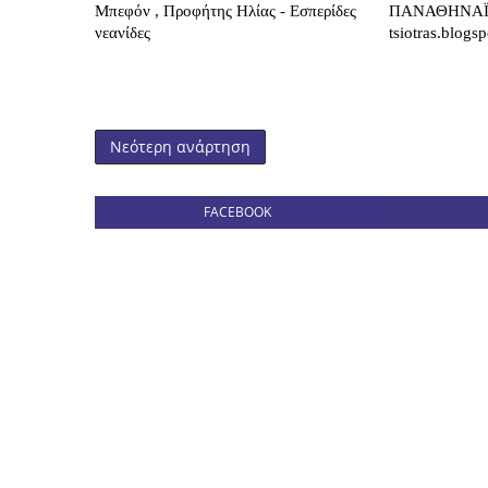
Μπεφόν , Προφήτης Ηλίας - Εσπερίδες
ΠΑΝΑΘΗΝΑΪ
νεανίδες
tsiotras.blogs
Νεότερη ανάρτηση
FACEBOOK