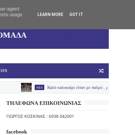
user-agent
ΓΥΝΑΙΚΕΙΑ
erate usage
LEARN MORE
GOT IT
ΟΜΑΔΑ
ΜΠΑΣΚΕΤ
EOS
NEA
Καλό καλοκαίρι είπαν με παλμό , χαμόγελα και πολύ νερό τα 
ΤΗΛΕΦΩΝΑ ΕΠΙΚΟΙΝΩΝΙΑΣ
ΓΙΩΡΓΟΣ ΚΟΣΚΙΝΑΣ : 6938 042001
facebook