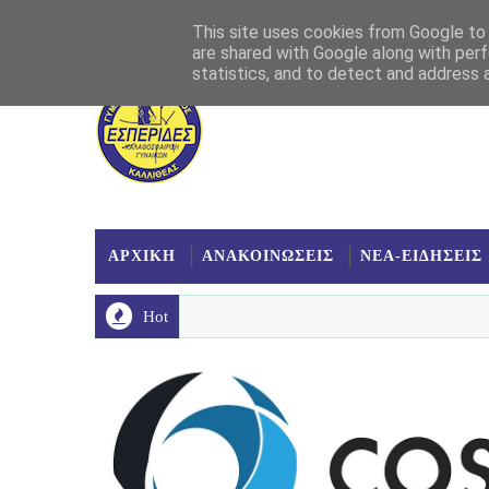
Αρχική
Σχετικά
Επικοινωνία
Χάρτης
This site uses cookies from Google to d
are shared with Google along with perf
statistics, and to detect and address 
ΑΡΧΙΚΗ
ΑΝΑΚΟΙΝΩΣΕΙΣ
ΝΕΑ-ΕΙΔΗΣΕΙΣ
Hot