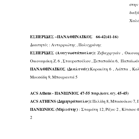
στην
διεξ
Χαλ
ΕΣΠΕΡΙΔΕΣ –ΠΑΝΑΘΗΝΑΪΚΟΣ 66-42(41-16)
Διαιτητές : Αντερριώτης , Πολυχρόνης
ΕΣΠΕΡΙΔΕΣ (Αναγνωστόπουλος):
Ζεβαχιργιάν , Οικονο
Οικονομάκη Ζ. 6 , Σταυροπούλου , Ξεπαπαδέα 6, Παπαϊωά
ΠΑΝΑΘΗΝΑΪΚΟΣ (Διαλυνάς)
:Κορακίτη 6 , Λάππα , Κολο
Μουσάδη 9, Μπουραντά 5
ACS Athens - ΠΑΝΙΩΝΙΟΣ 47-55 παρ.(καν. αγ. 45-45)
ACS ATHENS (Δημητρόπουλος):
Πελίδη 8, Μπασούκου 7, Π
ΠΑΝΙΩΝΙΟΣ (Μηλιάτης)
: Σταμάτη 12, Ρίζου 2 , Κίτσιου
2