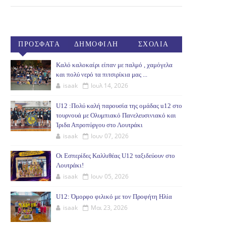
ΠΡΟΣΦΑΤΑ
ΔΗΜΟΦΙΛΗ
ΣΧΟΛΙΑ
(30ΗΜ)
Καλό καλοκαίρι είπαν με παλμό , χαμόγελα
και πολύ νερό τα πιτσιρίκια μας ...
isaak
Ιουλ 14, 2026
U12 :Πολύ καλή παρουσία της ομάδας u12 στο
τουρνουά με Ολυμπιακό Πανελευσινιακό και
Ίριδα Απροπύργου στο Λουτράκι
isaak
Ιουν 07, 2026
Οι Εσπερίδες Καλλιθέας U12 ταξιδεύουν στο
Λουτράκι!
isaak
Ιουν 05, 2026
U12: Όμορφο φιλικό με τον Προφήτη Ηλία
isaak
Μαι 23, 2026