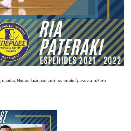
ης ομάδας Νάσος Σκληρός από τον οποίο έμειναν απόλυτα