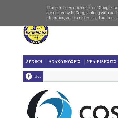
Αρχική
Σχετικά
Επικοινωνία
Χάρτης
This site uses cookies from Google to d
are shared with Google along with perf
statistics, and to detect and address 
ΑΡΧΙΚΗ
ΑΝΑΚΟΙΝΩΣΕΙΣ
ΝΕΑ-ΕΙΔΗΣΕΙΣ
Hot