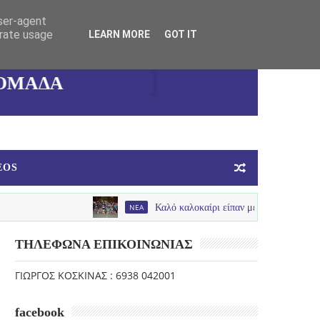
ΚΑΛΛΙΘΕΑΣ
user-agent
erate usage
LEARN MORE
GOT IT
ΓΥΝΑΙΚΕΙΑ
ΟΜΑΔΑ
ΜΠΑΣΚΕΤ
EOS
NEA
Καλό καλοκαίρι είπαν με παλμό , χαμόγελα και πολύ ν
ΤΗΛΕΦΩΝΑ ΕΠΙΚΟΙΝΩΝΙΑΣ
ΓΙΩΡΓΟΣ ΚΟΣΚΙΝΑΣ : 6938 042001
facebook