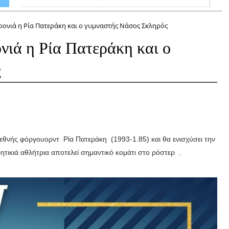
ρονιά η Ρία Πατεράκη και ο γυμναστής Νάσος Σκληρός
νιά η Ρία Πατεράκη και ο
ς
διεθνής φόργουορντ Ρία Πατεράκη (1993-1.85) και θα ενισχύσει την
τικιά αθλήτρια αποτελεί σημαντικό κομάτι στο ρόστερ .