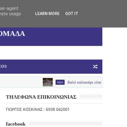
user-agent
ΚΑΛΛΙΘΕΑΣ
erate usage
LEARN MORE
GOT IT
ΓΥΝΑΙΚΕΙΑ
ΟΜΑΔΑ
ΜΠΑΣΚΕΤ
EOS
NEA
Καλό καλοκαίρι είπαν με παλμό , χαμόγελα και πολ
ΤΗΛΕΦΩΝΑ ΕΠΙΚΟΙΝΩΝΙΑΣ
ΓΙΩΡΓΟΣ ΚΟΣΚΙΝΑΣ : 6938 042001
facebook