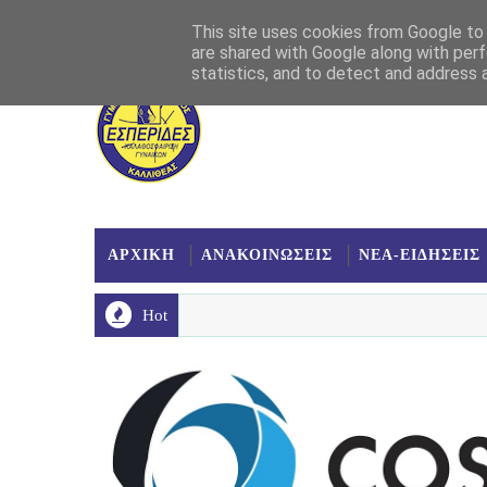
Αρχική
Σχετικά
Επικοινωνία
Χάρτης
This site uses cookies from Google to d
are shared with Google along with perf
statistics, and to detect and address 
ΑΡΧΙΚΗ
ΑΝΑΚΟΙΝΩΣΕΙΣ
ΝΕΑ-ΕΙΔΗΣΕΙΣ
Hot