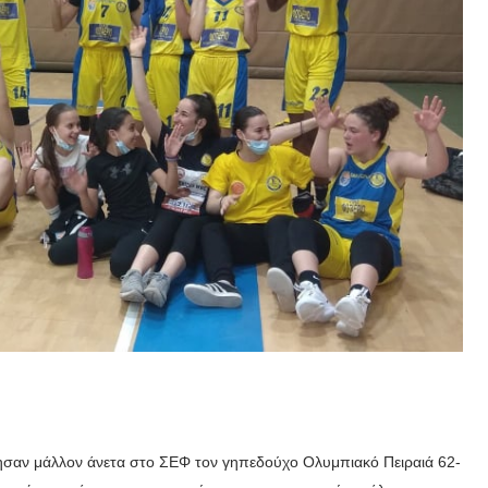
κησαν μάλλον άνετα στο ΣΕΦ τον γηπεδούχο Ολυμπιακό Πειραιά 62-