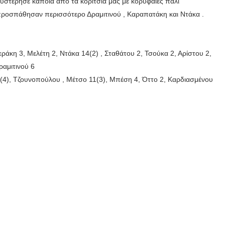
υστέρησε κάποια απο τα κορίτσια μας με κορυφαίες πάλι
 προσπάθησαν περισσότερο Δραμιτινού , Καραπατάκη και Ντάκα .
ράκη 3, Μελέτη 2, Ντάκα 14(2) , Σταθάτου 2, Τσούκα 2, Αρίστου 2,
ραμιτινού 6
(4), Τζουνοπούλου , Μέτσο 11(3), Μπέση 4, Όττο 2, Καρδιασμένου