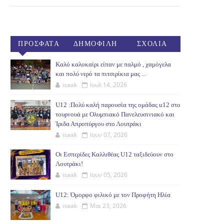
ΠΡΟΣΦΑΤΑ
ΔΗΜΟΦΙΛΗ
ΣΧΟΛΙΑ
(30ΗΜ)
Καλό καλοκαίρι είπαν με παλμό , χαμόγελα
και πολύ νερό τα πιτσιρίκια μας ...
isaak
Ιουλ 14, 2026
U12 :Πολύ καλή παρουσία της ομάδας u12 στο
τουρνουά με Ολυμπιακό Πανελευσινιακό και
Ίριδα Απροπύργου στο Λουτράκι
isaak
Ιουν 07, 2026
Οι Εσπερίδες Καλλιθέας U12 ταξιδεύουν στο
Λουτράκι!
isaak
Ιουν 05, 2026
U12: Όμορφο φιλικό με τον Προφήτη Ηλία
isaak
Μαι 23, 2026